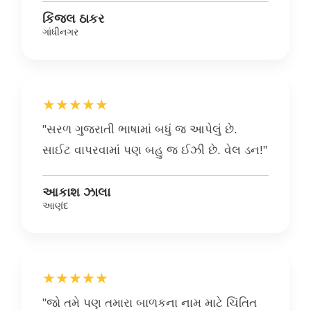
કિંજલ ઠાકર
ગાંધીનગર
★★★★★
"સરળ ગુજરાતી ભાષામાં બધું જ આપેલું છે.
સાઈટ વાપરવામાં પણ બહુ જ ઈઝી છે. વેલ ડન!"
આકાશ ઝાલા
આણંદ
★★★★★
"જો તમે પણ તમારા બાળકના નામ માટે ચિંતિત