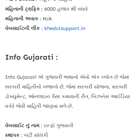
મહિનાની ટ્રાફિક
: 6000 હજાર થી વધારે
મહિનાની અવાક
: N/A
વેબસાઈટની લીંક
:
khedutsupport.in
Info Gujarati :
Info Gujarati એ ગુજરાતી ભાષાનો એવો એક બ્લોગ છે જેમાં
સરકારી માહિતીનો ખજાનો છે, જેમાં સરકારી યોજના, સરકારી
ડોક્યુમેન્ટ, ઓનલાઇન પૈસા કમાવાની રીત, બિઝનેસ આઈડિયા
વગેરે જેવી માહિતી જાણવા મળે છે.
વેબસાઈટ નું નામ
: ઇન્ફો ગુજરાતી
સ્થાપક
: બંટી સોલંકી