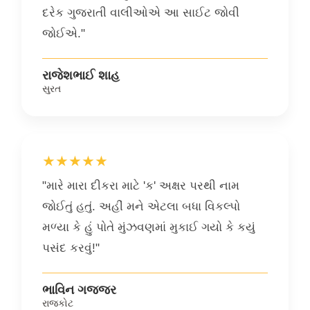
દરેક ગુજરાતી વાલીઓએ આ સાઈટ જોવી
જોઈએ."
રાજેશભાઈ શાહ
સુરત
★★★★★
"મારે મારા દીકરા માટે 'ક' અક્ષર પરથી નામ
જોઈતું હતું. અહીં મને એટલા બધા વિકલ્પો
મળ્યા કે હું પોતે મુંઝવણમાં મુકાઈ ગયો કે કયું
પસંદ કરવું!"
ભાવિન ગજ્જર
રાજકોટ