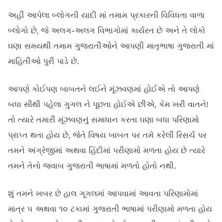
અહીં આપેલા બ્લોગની યાદી માં તમામ પ્રકારની વિવિધતા વાળા 
બ્લોગો છે, જે અલગ-અલગ વિભાગોમાં કાર્યરત છે અને તે લોકો 
ઘણા સમયથી તમામ ગુજરાતીઓને આપણી માતૃભાષા ગુજરાતી માં 
માહિતીઓ પુરી પાડે છે.
આપણે કોઈપણ બાબતને લઈને મૂંઝવણમાં હોઈએ તો આપણે 
બધા સૌથી પહેલા ગુગલ ને પૂછતા હોઈએ છીએ, કેમ ખરી વાતને! 
તો ત્યારે તમારી મૂંઝવણનું સમાધાન કરતા ઘણા બધા પરિણામો 
પ્રાપ્ત થતા હોય છે, જેતે વિષય બાબત પર તમે કરેલી રિસર્ચ પર 
તમને અંગ્રેજીમાં અથવા હિંદીમાં પરીણામો મળતા હોય છે ત્યારે 
તમને તેનો જવાબ ગુજરાતી ભાષામાં મળતો હોતો નથી.
શું તમને ખબર છે હાલ ગૂગલમાં આપવામાં આવતા પરિણામોમાં 
માત્ર ૫ અથવા ૧૦ ટકામાં ગુજરાતી ભાષામાં પરીણામો મળતા હોય 