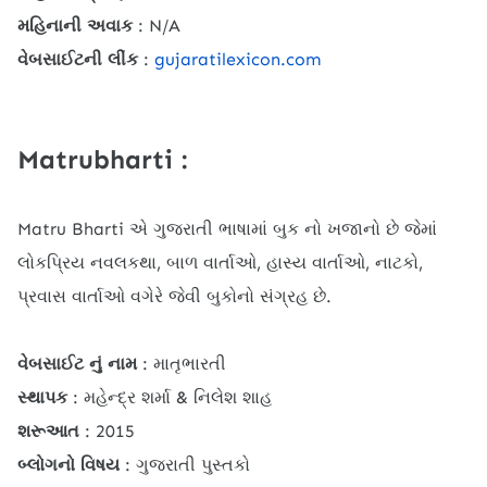
મહિનાની અવાક
: N/A
વેબસાઈટની લીંક
:
gujaratilexicon.com
Matrubharti :
Matru Bharti એ ગુજરાતી ભાષામાં બુક નો ખજાનો છે જેમાં
લોકપ્રિય નવલકથા, બાળ વાર્તાઓ, હાસ્ય વાર્તાઓ, નાટકો,
પ્રવાસ વાર્તાઓ વગેરે જેવી બુકોનો સંગ્રહ છે.
વેબસાઈટ નું નામ
: માતૃભારતી
સ્થાપક
: મહેન્દ્ર શર્મા & નિલેશ શાહ
શરૂઆત
: 2015
બ્લોગનો વિષય
: ગુજરાતી પુસ્તકો