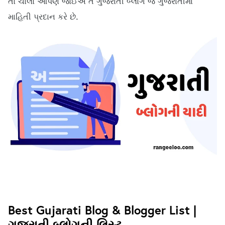
તો ચાલો આપણે જોઈએ તે ગુજરાતી બ્લોગ જે ગુજરાતીમાં 
માહિતી પ્રદાન કરે છે.
Best Gujarati Blog & Blogger List | 
ગુજરાતી બ્લોગની લિસ્ટ