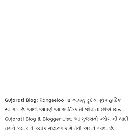
Gujarati Blog:
Rangeeloo
માં આપણું હૃદય પૂર્વક હાર્દિક
સ્વાગત છે. આજે આપણે આ આર્ટિકલમાં જોવાના છીએ
Best 
Gujarati Blog & Blogger List
, આ ગુજરાતી બ્લોગ ની યાદી
તમને ક્યાંક ને ક્યાંક મદદરુપ થશે તેવી અમને આશા છે.