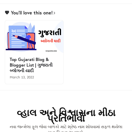
💖 You'll love this one!
Top Gujarati Blog &
Blogger List | ગુજરાતી
બ્લોગની યાદી
March 13, 2022
વ્હાલ અને વિશ્વાસના મીઠા
પ્રતિભાવો
નવા જન્મેલા ફૂલ જેવા બાળકો માટે શ્રેષ્ઠ નામ શોધવામાં સફળ થયેલા