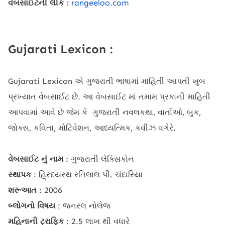
વેબસાઈટની લીંક
:
rangeeloo.com
Gujarati Lexicon :
Gujarati Lexicon એ ગુજરાતી ભાષામાં માહિતી આપતી ખુબ
પ્રખ્યાત વેબસાઈટ છે. આ વેબસાઈટ માં તમામ પ્રકાની માહિતી
આપવામાં આવે છે જેમ કે ગુજરાતી નવલકથા, વાર્તાઓ, બુક,
જોક્સ, કવિતા, મોટિવેશન, આધ્યત્મિક, કવીઝ વગેરે.
વેબસાઈટ નું નામ
: ગુજરાતી લેક્સિકોન
સ્થાપક
: હ્રિદયસ્થ રતિલાલ પી. ચંદારિયા
શરૂઆત
: 2006
બ્લોગનો વિષય
: જનરલ નોલેજ
મહિનાની ટ્રાફિક
: 2.5 લાખ થી વધારે