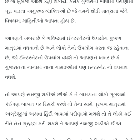
છે જે ખુબજ ઓછા કહી શકાય. કેમકે ગુજરાતી ભાષામાં પરીણામો 
પૂરા પાડતા અમુકજ વ્યક્તિઓ છે જે તમને થોડી માત્રામાં જેતે 
વિષયમાં માહિતીઓ આપતા હોય છે.
આપણને ખબર છે કે ભવિષ્યમાં ઈન્ટરનેટનો ઉપયોગ પુષ્કળ 
માત્રામાં વધવાનો છે અને લોકો તેનો ઉપયોગ કરતા જ રહેવાના 
છે. જો ઈન્ટરનેટનો ઉપયોગ વધશે તો આપણને ખબર છે કે 
ગુજરાતના નાનામાં નાના ગામડઓમાં પણ ઇન્ટરનેટ નો વપરાશ 
વધશે.
તો આપણે સમજી શકીએ છીએ કે તે ગામડાના લોકો ગૂગલમાં 
કંઈપણ બાબત પર રિસર્ચ કરશે તો તેના સામે પ્રબળ માત્રામાં 
અંગ્રેજીમાં અથવા હિંદી ભાષામાં પરીણામો મળશે તો તે લોકો કઈ 
રીતે તેને ગ્રહણ કરી શક્શે તે આપણે સમજી શકીએ છીએ.