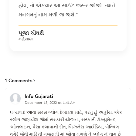
હોવ, તો એકવાર આ સાઈટ જરૂર જોજો. તમને
મનગમતું નામ મળી જ જશે."
પૂજા ચૌધરી
મહેસાણા
1 Comments
Info Gujarati
December 13, 2022 at 1:41 AM
ધન્યવાદ આવા સરસ બ્લોગ દેખાડવા માટે, પરંતુ હું અહીંયા એક
બ્લોગ જણાવીશ જેમાં સરકારી યોજના, સરકારી ડોક્યુમેન્ટ,
ઓનલાઇન, પૈસા કમાવાની રીત, બિઝનેસ આઈડિયા, બેન્કિંગ
વગેરે જેવી માહિતી ગુજરાતી માં જોવા મળશે તે બ્લોગ નું નામ છે