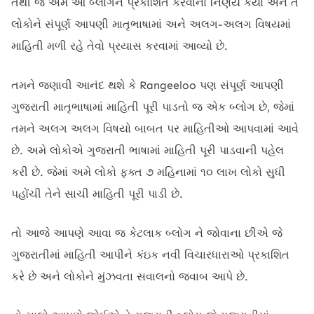
તેથી જ અમે આ બ્લોગને પ્રકાશિત કરવાનો નિર્ણય કર્યો અને તે 
લોકોને સંપૂર્ણ આપણી માતૃભાષામાં અને અલગ-અલગ વિષયમાં 
માહિતી મળી રહે તેવો પ્રયાસ કરવામાં આવ્યો છે.
તમને જણાવી આનંદ થશે કે Rangeeloo પણ સંપૂર્ણ આપણી 
ગુજરાતી માતૃભાષામાં માહિતી પૂરી પાડતો જ એક બ્લોગ છે, જેમાં 
તમને અલગ અલગ વિષયો બાબત પર માહિતીઓ આપવામાં આવે 
છે. અમે લોકોએ ગુજરાતી ભાષામાં માહિતી પૂરી પાડવાની પહેલ 
કરી છે. જેમાં અમે લોકો ફક્ત ૭ મહિનામાં ૧૦ લાખ લોકો સુધી 
પહોંચી તેને સાચી માહિતી પૂરી પાડી છે.
તો આજે આપણે આવા જ કેટલાક બ્લોગ ને જોવાના છીએ જે 
ગુજરાતીમાં માહિતી આપીને કંઇક નવી વિચારધારાઓ પ્રકાશિત 
કરે છે અને લોકોને મુંઝવતા સવાલનો જવાબ આપે છે.