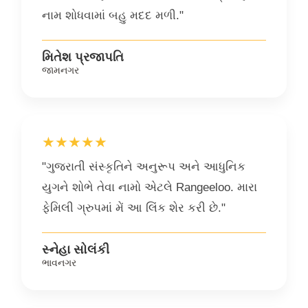
નામ શોધવામાં બહુ મદદ મળી."
મિતેશ પ્રજાપતિ
જામનગર
★★★★★
"ગુજરાતી સંસ્કૃતિને અનુરૂપ અને આધુનિક
યુગને શોભે તેવા નામો એટલે Rangeeloo. મારા
ફેમિલી ગ્રુપમાં મેં આ લિંક શેર કરી છે."
સ્નેહા સોલંકી
ભાવનગર