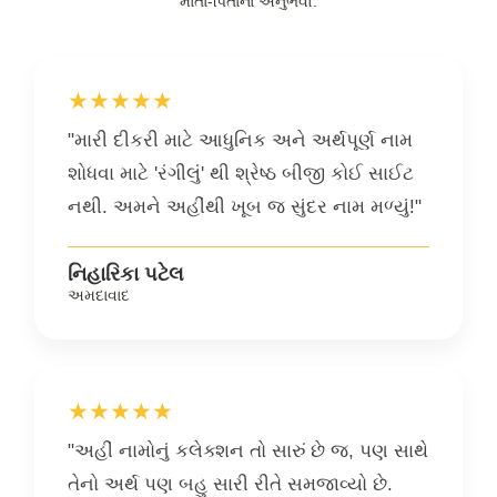
માતા-પિતાના અનુભવો.
★★★★★
"મારી દીકરી માટે આધુનિક અને અર્થપૂર્ણ નામ
શોધવા માટે 'રંગીલું' થી શ્રેષ્ઠ બીજી કોઈ સાઈટ
નથી. અમને અહીંથી ખૂબ જ સુંદર નામ મળ્યું!"
નિહારિકા પટેલ
અમદાવાદ
★★★★★
"અહીં નામોનું કલેક્શન તો સારું છે જ, પણ સાથે
તેનો અર્થ પણ બહુ સારી રીતે સમજાવ્યો છે.