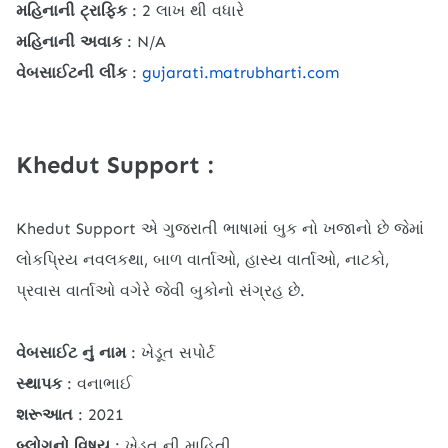
મહિનાની ટ્રાફિક
: 2 લાખ થી વધારે
મહિનાની અવાક
: N/A
વેબસાઈટની લીંક
:
gujarati.matrubharti.com
Khedut Support :
Khedut Support એ ગુજરાતી ભાષામાં બુક નો ખજાનો છે જેમાં
લોકપ્રિય નવલકથા, બાળ વાર્તાઓ, હાસ્ય વાર્તાઓ, નાટકો,
પ્રવાસ વાર્તાઓ વગેરે જેવી બુકોનો સંગ્રહ છે.
વેબસાઈટ નું નામ
: ખેડૂત સપોર્ટ
સ્થાપક
: વનાભાઈ
શરૂઆત
: 2021
બ્લોગનો વિષય
: ખેડૂત ની માહિતી