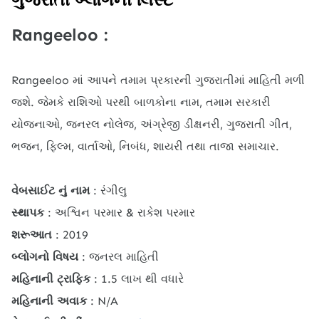
Rangeeloo :
Rangeeloo માં આપને તમામ પ્રકારની ગુજરાતીમાં માહિતી મળી
જશે. જેમકે રાશિઓ પરથી બાળકોના નામ, તમામ સરકારી
યોજનાઓ, જનરલ નોલેજ, અંગ્રેજી ડીક્ષનરી, ગુજરાતી ગીત,
ભજન, ફિલ્મ, વાર્તાઓ, નિબંધ, શાયરી તથા તાજા સમાચાર.
વેબસાઈટ નું નામ
: રંગીલુ
સ્થાપક
: અશ્વિન પરમાર & રાકેશ પરમાર
શરૂઆત
: 2019
બ્લોગનો વિષય
: જનરલ માહિતી
મહિનાની ટ્રાફિક
: 1.5 લાખ થી વધારે
મહિનાની અવાક
: N/A