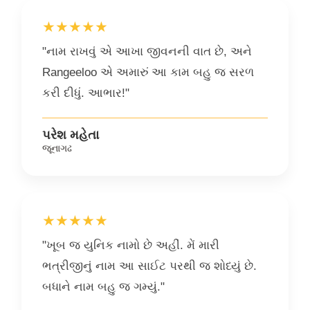
★★★★★
"નામ રાખવું એ આખા જીવનની વાત છે, અને
Rangeeloo એ અમારું આ કામ બહુ જ સરળ
કરી દીધું. આભાર!"
પરેશ મહેતા
જૂનાગઢ
★★★★★
"ખૂબ જ યુનિક નામો છે અહીં. મેં મારી
ભત્રીજીનું નામ આ સાઈટ પરથી જ શોધ્યું છે.
બધાને નામ બહુ જ ગમ્યું."