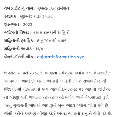
વેબસાઈટ નું નામ
: ગુજરાત ઇન્ફોર્મેશન
સ્થાપક
: જીગ્નેશભાઈ દેગામા
શરૂઆત
: 2022
બ્લોગનો વિષય
: તમામ સરકારી માહિતી
મહિનાની ટ્રાફિક
: 6 હજાર થી વધારે
મહિનાની અવાક
: N/A
વેબસાઈટની લીંક
:
gujaratinformation.xyz
ઉપરાંત આપને ગુજરાતી ભાષાના સર્વશ્રેષ્ઠ બ્લોગ તથા વેબસાઈટ
આપવામાં આવી છે, જેમાં આપેલી માહિતી તમને રોજબરોજ ની
જિંદગી માં ચોક્કસપણે કામ આવશે.ઈન્ટરનેટ પર આપણે જોઈએ
તો બીજી બધી ભાષામાં કેટ-કેટલાઓ બ્લોગ અને વેબસાઇટો હશે
પરંતુ ગુજરાતી ભાષામાં આપણને ખુબ ઓછા બ્લોગ જોવા મળે છે
જેથી કરીને આપણે બીજી કોઈ અન્ય ભાષાનો સહારો લેવો પડે છે.