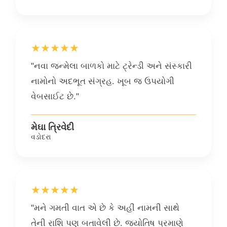
★★★★★
"નવા જન્મેલા બાળકો માટે ટ્રેન્ડી અને સંસ્કારી
નામોનો અદભૂત સંગ્રહ. ખૂબ જ ઉપયોગી
વેબસાઈટ છે."
મેઘા ત્રિવેદી
વડોદરા
★★★★★
"મને ગમતી વાત એ છે કે અહીં નામની સાથે
તેની રાશિ પણ બતાવેલી છે. જ્યોતિષ પ્રમાણે