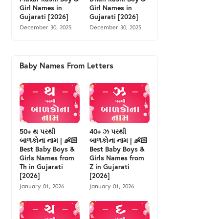
Girl Names in
Girl Names in
Gujarati [2026]
Gujarati [2026]
December 30, 2025
December 30, 2025
Baby Names From Letters
50+ થ પરથી
40+ ઝ પરથી
બાળકોના નામ | 👶🏻
બાળકોના નામ | 👶🏻
Best Baby Boys &
Best Baby Boys &
Girls Names from
Girls Names from
Th in Gujarati
Z in Gujarati
[2026]
[2026]
January 01, 2026
January 01, 2026