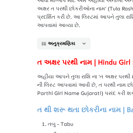
આવા મા-બાપ માટે અમે અહીંયા અનોખા અને નવ
અક્ષર ત પરથી છોકરીઓના નામ' (Tula Rash
પ્રદર્શિત કરી છે. આ લિસ્ટમાં આપને તુલા ર
આપવામાં આવ્યા છે.
અનુક્રમણિકા
ત અક્ષર પરથી નામ | Hindu Gir
અહીંયા આપને તુલા રાશિ ના 'ત અક્ષર પરથ
ની લિસ્ટ આપવામાં આવી છે, ત પરથી નામ છ
Parthi Girl Name Gujarati) પસંદ કરી શક
ત થી શરૂ થતા છોકરીના નામ | B
તબુ - Tabu