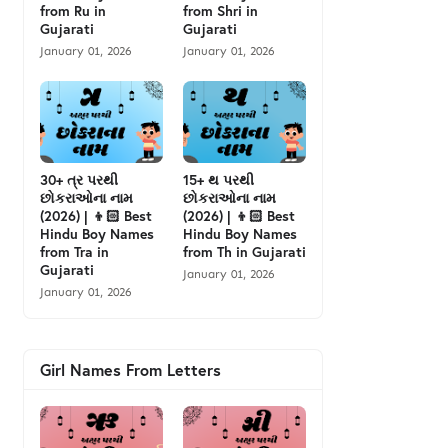
from Ru in
from Shri in
Gujarati
Gujarati
January 01, 2026
January 01, 2026
30+ ત્ર પરથી
15+ થ પરથી
છોકરાઓના નામ
છોકરાઓના નામ
(2026) | 👦🏻 Best
(2026) | 👦🏻 Best
Hindu Boy Names
Hindu Boy Names
from Tra in
from Th in Gujarati
Gujarati
January 01, 2026
January 01, 2026
Girl Names From Letters