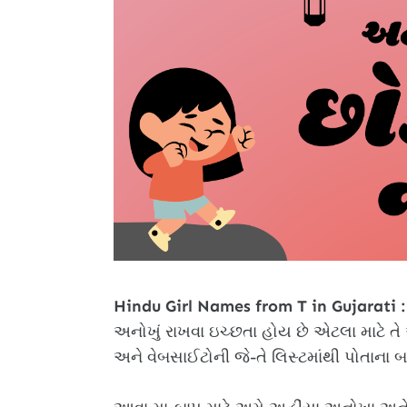
Hindu Girl Names from T in Gujarati :
અનોખું રાખવા ઇચ્છતા હોય છે એટલા માટે તે
અને વેબસાઈટોની જે-તે લિસ્ટમાંથી પોતાના 