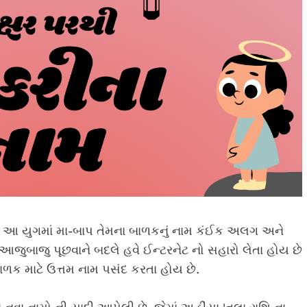
આ યુગમાં મા-બાપ તેમના બાળકનું નામ કંઈક અલગ અને
 આજુબાજુ પૂછવાને બદલે હવે ઈન્ટરનેટ નો સહારો લેતા હોય છે
બાળક માટે ઉત્તમ નામ પસંદ કરતા હોય છે.