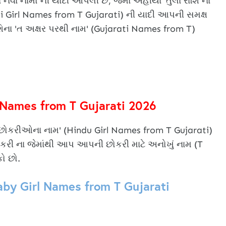
ા નામો ની યાદી આપેલી છે, જેમાં અહીંયા 'તુલા રાશિ ના
i Girl Names from T Gujarati) ની યાદી આપની સમક્ષ
ાશિના 'ત અક્ષર પરથી નામ' (Gujarati Names from T)
l Names from T Gujarati 2026
ી છોકરીઓના નામ' (Hindu Girl Names from T Gujarati)
ોકરી ના જેમાંથી આપ આપની છોકરી માટે અનોખું નામ (T
ો છો.
aby Girl Names from T Gujarati