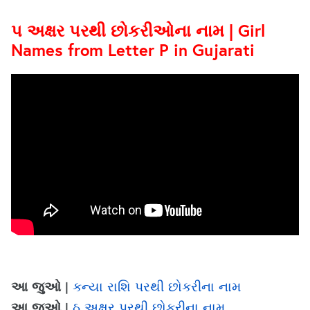
પ અક્ષર પરથી છોકરીઓના નામ | Girl
Names from Letter P in Gujarati
આ જુઓ |
કન્યા રાશિ પરથી છોકરીના નામ
આ જુઓ |
ઠ અક્ષર પરથી છોકરીના નામ