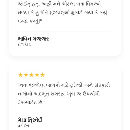
જોઈતું હતું. અહીં મને એટલા બધા વિકલ્પો
મળ્યા કે હું પોતે મુંઝવણમાં મુકાઈ ગયો કે કયું
પસંદ કરવું!"
ભાવિન ગજ્જર
રાજકોટ
★★★★★
"નવા જન્મેલા બાળકો માટે ટ્રેન્ડી અને સંસ્કારી
નામોનો અદભૂત સંગ્રહ. ખૂબ જ ઉપયોગી
વેબસાઈટ છે."
મેઘા ત્રિવેદી
વડોદરા