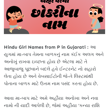
Hindu Girl Names from P in Gujarati :
આ
યુગમાં મા-બાપ તેમના બાળકનું નામ કંઈક અલગ અને
અનોખું રાખવા ઇચ્છતા હોય છે એટલા માટે તે
આજુબાજુ પૂછવાને બદલે હવે ઈન્ટરનેટ નો સહારો
લેતા હોય છે અને વેબસાઈટોની જે-તે લિસ્ટમાંથી
પોતાના બાળક માટે ઉત્તમ નામ પસંદ કરતા હોય છે.
આવા મા-બાપ માટે અમે અહીંયા અનોખા અને નવા
નામો ની યાદી આપેલી છે, જેમાં અહીંયા 'કન્યા રાશિ