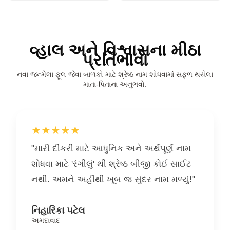
વ્હાલ અને વિશ્વાસના મીઠા
પ્રતિભાવો
નવા જન્મેલા ફૂલ જેવા બાળકો માટે શ્રેષ્ઠ નામ શોધવામાં સફળ થયેલા
માતા-પિતાના અનુભવો.
★★★★★
"મારી દીકરી માટે આધુનિક અને અર્થપૂર્ણ નામ
શોધવા માટે 'રંગીલું' થી શ્રેષ્ઠ બીજી કોઈ સાઈટ
નથી. અમને અહીંથી ખૂબ જ સુંદર નામ મળ્યું!"
નિહારિકા પટેલ
અમદાવાદ