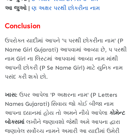
આ જુઓ |
ણ અક્ષર પરથી છોકરીના નામ
Conclusion
ઉપરોક્ત યાદીમાં આપને 'પ પરથી છોકરીના નામ' (P
Name Girl Gujarati) આપવામાં આવ્યા છે, પ પરથી
નામ Girl ના લિસ્ટમાં આપવામાં આવ્યા નામ માંથી
આપની છોકરી (P Se Name Girl) માટે યુનિક નામ
પસંદ કરી શકો છો.
ખાસ:
ઉપર આપેલા 'P અક્ષરના નામ' (P Letters
Names Gujarati) સિવાય જો કોઈ બીજા નામ
આપના ધ્યાનમાં હોય તો અમને નીચે આપેલા
કોમેન્ટ
બોક્સમાં
લખીને જણાવશો જેથી અમે આપના દ્વારા
જણાવેલ સર્વોચ્ચ નામને અમારી આ યાદીમાં ઉમેરી