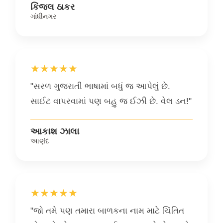
કિંજલ ઠાકર
ગાંધીનગર
★★★★★
"સરળ ગુજરાતી ભાષામાં બધું જ આપેલું છે.
સાઈટ વાપરવામાં પણ બહુ જ ઈઝી છે. વેલ ડન!"
આકાશ ઝાલા
આણંદ
★★★★★
"જો તમે પણ તમારા બાળકના નામ માટે ચિંતિત