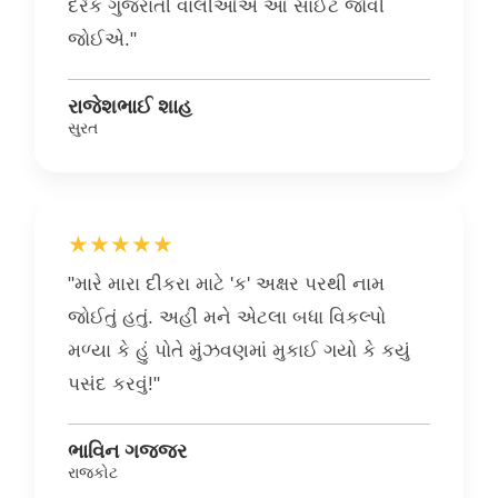
દરેક ગુજરાતી વાલીઓએ આ સાઈટ જોવી
જોઈએ."
રાજેશભાઈ શાહ
સુરત
★★★★★
"મારે મારા દીકરા માટે 'ક' અક્ષર પરથી નામ
જોઈતું હતું. અહીં મને એટલા બધા વિકલ્પો
મળ્યા કે હું પોતે મુંઝવણમાં મુકાઈ ગયો કે કયું
પસંદ કરવું!"
ભાવિન ગજ્જર
રાજકોટ