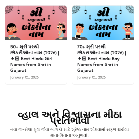
50+ શ્રી પરથી
70+ શ્રી પરથી
છોકરીઓના નામ (2026) |
છોકરાઓના નામ (2026) |
👧🏻 Best Hindu Girl
👦🏻 Best Hindu Boy
Names from Shri in
Names from Shri in
Gujarati
Gujarati
January 01, 2026
January 01, 2026
વ્હાલ અને વિશ્વાસના મીઠા
પ્રતિભાવો
નવા જન્મેલા ફૂલ જેવા બાળકો માટે શ્રેષ્ઠ નામ શોધવામાં સફળ થયેલા
માતા-પિતાના અનુભવો.