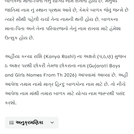
બાળકના માતા-પિતા તેનું યોગ્ય નામ રાખતા હોય છે. મનુષ્ય
જાતિમાં નામ નું સ્થાન પ્રથમ આવે છે, કેમકે બાળક જેવું જન્મે છે
ત્યારે સૌથી પહેલી ચર્ચા તેના નામની થતી હોય છે. બાળકના
માતા-પિતા અને તેના પરિવારજનો તેનું નામ રાખવા માટે હંમેશા
ઉત્સુક હોય છે.
અહીંયા કન્યા રાશિ (Kanya Rashi) ના અક્ષરો (પ,ઠ,ણ) મુજબ
ઠ અક્ષર પરથી છોકરી તેમજ છોકરાના નામ (Gujarati Boys
and Girls Names From Th 2026) આપવામાં આવ્યા છે. અહીં
આપેલા તમામ નામો માત્ર હિન્દુ બાળકોના નામ માટે છે. તો નીચે
આપેલા નામ માંથી તમારા બાળક માટે યોગ્ય નામ જરૂરથી પસંદ
કરશો.
અનુક્રમણિકા