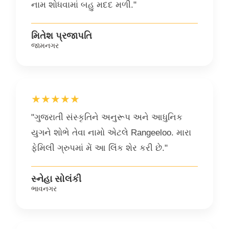
નામ શોધવામાં બહુ મદદ મળી."
મિતેશ પ્રજાપતિ
જામનગર
★★★★★
"ગુજરાતી સંસ્કૃતિને અનુરૂપ અને આધુનિક
યુગને શોભે તેવા નામો એટલે Rangeeloo. મારા
ફેમિલી ગ્રુપમાં મેં આ લિંક શેર કરી છે."
સ્નેહા સોલંકી
ભાવનગર