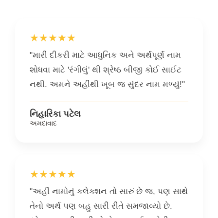
★★★★★
"મારી દીકરી માટે આધુનિક અને અર્થપૂર્ણ નામ
શોધવા માટે 'રંગીલું' થી શ્રેષ્ઠ બીજી કોઈ સાઈટ
નથી. અમને અહીંથી ખૂબ જ સુંદર નામ મળ્યું!"
નિહારિકા પટેલ
અમદાવાદ
★★★★★
"અહીં નામોનું કલેક્શન તો સારું છે જ, પણ સાથે
તેનો અર્થ પણ બહુ સારી રીતે સમજાવ્યો છે.