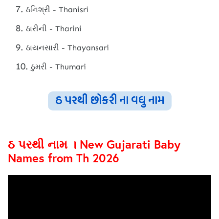
ઠનિશ્રી - Thanisri
ઠારીની - Tharini
ઠાયનસારી - Thayansari
ઠુમરી - Thumari
ઠ પરથી છોકરી ના વધુ નામ
ઠ પરથી નામ । New Gujarati Baby
Names from Th 2026