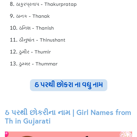
ઠાકુરપ્રતાપ - Thakurpratap
ઠાનક - Thanak
ઠનિશ - Thanish
ઠીનુષાંત - Thinushant
ઠુમીર - Thumir
ઠુમ્મર - Thummar
ઠ પરથી છોકરા ના વધુ નામ
ઠ પરથી છોકરીના નામ | Girl Names from
Th in Gujarati