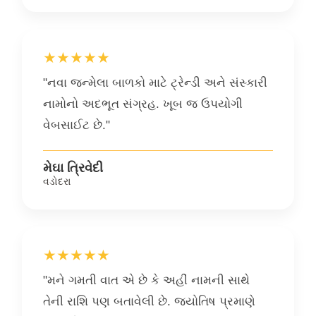
★★★★★
"નવા જન્મેલા બાળકો માટે ટ્રેન્ડી અને સંસ્કારી
નામોનો અદભૂત સંગ્રહ. ખૂબ જ ઉપયોગી
વેબસાઈટ છે."
મેઘા ત્રિવેદી
વડોદરા
★★★★★
"મને ગમતી વાત એ છે કે અહીં નામની સાથે
તેની રાશિ પણ બતાવેલી છે. જ્યોતિષ પ્રમાણે