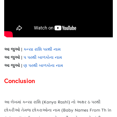
આ જુઓ |
કન્યા રાશિ પરથી નામ
આ જુઓ |
પ પરથી બાળકોના નામ
આ જુઓ |
ણ પરથી બાળકોના નામ
Conclusion
આ લેખમાં કન્યા રાશિ (Kanya Rashi) નો અક્ષર ઠ પરથી
છોકરીઓ તેમજ છોકરાઓના નામ (Baby Names From Th in