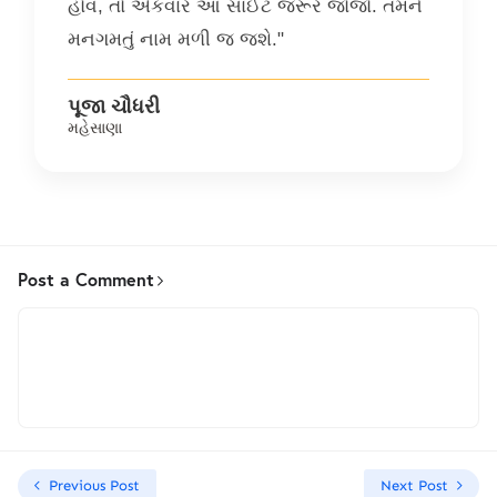
હોવ, તો એકવાર આ સાઈટ જરૂર જોજો. તમને
મનગમતું નામ મળી જ જશે."
પૂજા ચૌધરી
મહેસાણા
Post a Comment
Previous Post
Next Post