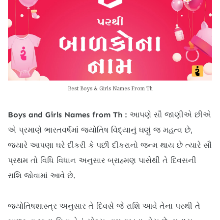
Best Boys & Girls Names From Th
Boys and Girls Names from Th :
આપણે સૌ જાણીએ છીએ
એ પ્રમાણે ભારતવર્ષમાં જ્યોતિષ વિદ્યાનું ઘણું જ મહત્વ છે,
જ્યારે આપણા ઘરે દીકરી કે પછી દીકરાનો જન્મ થાય છે ત્યારે સૌ
પ્રથમ તો વિધિ વિધાન અનુસાર બ્રાહ્મણ પાસેથી તે દિવસની
રાશિ જોવામાં આવે છે.
જ્યોતિષશાસ્ત્ર અનુસાર તે દિવસે જે રાશિ આવે તેના પરથી તે