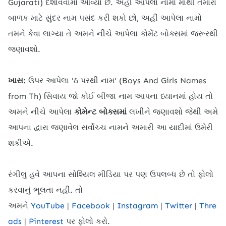
Gujarati) દર્શાવવામાં આવ્યા છે. અહીં આપેલા નામો માંથી તમારા
બાળક માટે સુંદર નામ પસંદ કરી શકો છો, અહીં આપેલા નામો
તમને કેવા લાગ્યા તે અમને નીચે આપેલા કોમેંટ બોક્સમાં જરૂરથી
જણાવશો.
ખાસ:
ઉપર આપેલા '
ઠ પરથી નામ' (Boys And Girls Names
from Th) સિવાય જો કોઈ બીજા નામ આપના ધ્યાનમાં હોય તો
અમને નીચે આપેલા
કોમેન્ટ બોક્સમાં
લખીને જણાવશો જેથી અમે
આપના દ્વારા જણાવેલ સર્વોચ્ચ નામને અમારી આ યાદીમાં ઉમેરી
શકીએ.
રંગીલુ હવે આપના સોશ્યિલ મીડિયા પર પણ ઉપલબ્ધ છે તો ફોલો
કરવાનું ભૂલતા નહીં. તો
અમને
YouTube
|
Facebook
|
Instagram
|
Twitter
|
Thre
ads
|
Pinterest
પર ફોલો કરો.