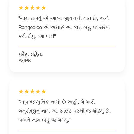
★★★★★
"નામ રાખવું એ આખા જીવનની વાત છે, અને
Rangeeloo એ અમારું આ કામ બહુ જ સરળ
કરી દીધું. આભાર!"
પરેશ મહેતા
જૂનાગઢ
★★★★★
"ખૂબ જ યુનિક નામો છે અહીં. મેં મારી
ભત્રીજીનું નામ આ સાઈટ પરથી જ શોધ્યું છે.
બધાને નામ બહુ જ ગમ્યું."