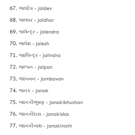
જલદેવ - Jaldev
જલધર - Jaldhar
જલેન્દ્ર - Jalendra
જલેશ - Jalesh
જાલિન્દ્ર - Jalindra
જલ્પન - Jalpan
જાંબવન - Jambavan
જનક - Janak
જાનકીભૂષણ - Janakibhushan
જાનકીદાસ - Janakidas
જાનકીનાથ - Janakinath