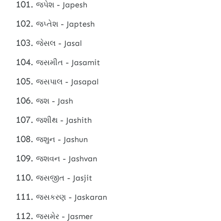
જપેશ - Japesh
જપ્તેશ - Japtesh
જેસલ - Jasal
જસમીત - Jasamit
જસપાલ - Jasapal
જશ - Jash
જશીથ - Jashith
જશુન - Jashun
જશવન - Jashvan
જસજીત - Jasjit
જસકરણ - Jaskaran
જસમેર - Jasmer