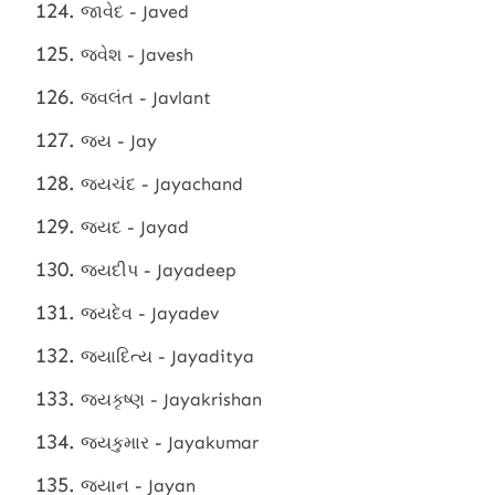
જાવેદ - Javed
જવેશ - Javesh
જવલંત - Javlant
જય - Jay
જયચંદ - Jayachand
જયદ - Jayad
જયદીપ - Jayadeep
જયદેવ - Jayadev
જયાદિત્ય - Jayaditya
જયકૃષ્ણ - Jayakrishan
જયકુમાર - Jayakumar
જયાન - Jayan