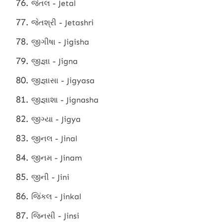
જેતલ - Jetal
જેતશ્રી - Jetashri
જીગીષા - Jigisha
જીજ્ઞા - Jigna
જીજ્ઞાસા - Jigyasa
જીજ્ઞાશા - Jignasha
જીગ્યા - Jigya
જીનલ - Jinal
જીનમ - Jinam
જીની - Jini
જિંકલ - Jinkal
જિનસી - Jinsi