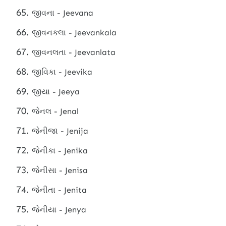
જીવના - Jeevana
જીવનકલા - Jeevankala
જીવનલતા - Jeevanlata
જીવિકા - Jeevika
જીયા - Jeeya
જેનલ - Jenal
જેનીજા - Jenija
જેનીકા - Jenika
જેનીસા - Jenisa
જેનીતા - Jenita
જેનીયા - Jenya