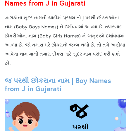
Names from J in Gujarati
બાળકોના સુંદર નામની યાદીમાં પ્રથમ તો J પરથી છોકરાઓના
નામ (Baby Boys Names) ને દર્શાવવામાં આવ્યા છે, ત્યારબાદ
છોકરીઓના નામ (Baby Girls Names) ને અનુક્રમે દર્શાવવામાં
આવ્યા છે. જો તમારા ઘરે છોકરાનો જન્મ થયો છે, તો તમે અહીંયા
આપેલા નામ માંથી તમારા દીકરા માટે સુંદર નામ પસંદ કરી શકો
છો.
જ પરથી છોકરાના નામ | Boy Names
from J in Gujarati