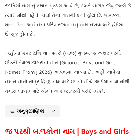
જાતિમાં નામ નું સ્થાન પ્રથમ આવે છે, કેમકે બાળક જેવું જન્મે છે
ત્યારે સૌથી પહેલી ચર્ચા તેના નામની થતી હોય છે. બાળકના
માતા-પિતા અને તેના પરિવારજનો તેનું નામ રાખવા માટે હંમેશા
ઉત્સુક હોય છે.
અહીંયા મકર રાશિ ના અક્ષરો (ખ,જ) મુજબ જ અક્ષર પરથી
છોકરી તેમજ છોકરાના નામ (Gujarati Boys and Girls
Names From J 2026) આપવામાં આવ્યા છે. અહીં આપેલા
તમામ નામો માત્ર હિન્દુ નામ માટે છે. તો નીચે આપેલા નામ માંથી
તમારા બાળક માટે યોગ્ય નામ જરૂરથી પસંદ કરશો.
અનુક્રમણિકા
જ પરથી બાળકોના નામ | Boys and Girls