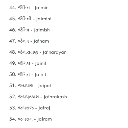
જૈમિન - Jaimin
જૈમિની - Jaimini
જૈમિષ - Jaimish
જૈનમ - Jainam
જૈનારાયણ - Jainarayan
જૈનિલ - Jainil
જૈનિત - Jainit
જયપાલ - Jaipal
જયપ્રકાશ - Jaiprakash
જયરાજ - Jairaj
જયરામ - Jairam