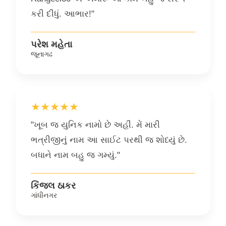
કરી દીધું. આભાર!"
પરેશ મહેતા
જૂનાગઢ
★★★★★
"ખૂબ જ યુનિક નામો છે અહીં. મેં મારી
ભત્રીજીનું નામ આ સાઈટ પરથી જ શોધ્યું છે.
બધાને નામ બહુ જ ગમ્યું."
કિંજલ ઠાકર
ગાંધીનગર