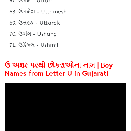
ઉત્તમ - Uttam
ઉત્તમેશ - Uttamesh
ઉત્તરક - Uttarak
ઉષાંગ - Ushang
ઉશ્મિલ - Ushmil
ઉ અક્ષર પરથી છોકરાઓના નામ | Boy
Names from Letter U in Gujarati