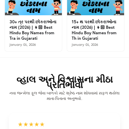
30+ ત્ર પરથી છોકરાઓના
15+ થ પરથી છોકરાઓના
નામ (2026) | 👦🏻 Best
નામ (2026) | 👦🏻 Best
Hindu Boy Names from
Hindu Boy Names from
Tra in Gujarati
Th in Gujarati
January 01, 2026
January 01, 2026
વ્હાલ અને વિશ્વાસના મીઠા
પ્રતિભાવો
નવા જન્મેલા ફૂલ જેવા બાળકો માટે શ્રેષ્ઠ નામ શોધવામાં સફળ થયેલા
માતા-પિતાના અનુભવો.
★★★★★