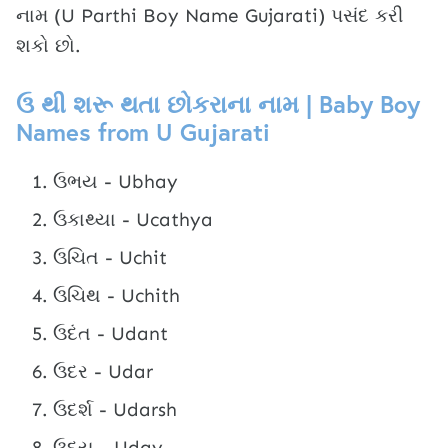
નામ (U Parthi Boy Name Gujarati) પસંદ કરી
શકો છો.
ઉ થી શરૂ થતા છોકરાના નામ | Baby Boy
Names from U Gujarati
ઉભય - Ubhay
ઉકાથ્યા - Ucathya
ઉચિત - Uchit
ઉચિથ - Uchith
ઉદંત - Udant
ઉદર - Udar
ઉદર્શ - Udarsh
ઉદય - Uday