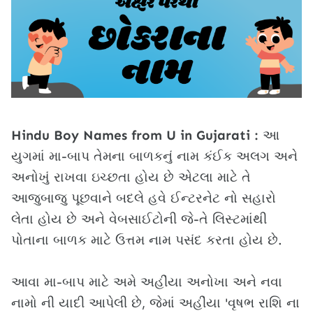
Hindu Boy Names from U in Gujarati :
આ
યુગમાં મા-બાપ તેમના બાળકનું નામ કંઈક અલગ અને
અનોખું રાખવા ઇચ્છતા હોય છે એટલા માટે તે
આજુબાજુ પૂછવાને બદલે હવે ઈન્ટરનેટ નો સહારો
લેતા હોય છે અને વેબસાઈટોની જે-તે લિસ્ટમાંથી
પોતાના બાળક માટે ઉત્તમ નામ પસંદ કરતા હોય છે.
આવા મા-બાપ માટે અમે અહીંયા અનોખા અને નવા
નામો ની યાદી આપેલી છે, જેમાં અહીંયા 'વૃષભ રાશિ ના