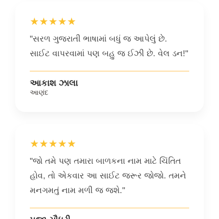
★★★★★
"સરળ ગુજરાતી ભાષામાં બધું જ આપેલું છે.
સાઈટ વાપરવામાં પણ બહુ જ ઈઝી છે. વેલ ડન!"
આકાશ ઝાલા
આણંદ
★★★★★
"જો તમે પણ તમારા બાળકના નામ માટે ચિંતિત
હોવ, તો એકવાર આ સાઈટ જરૂર જોજો. તમને
મનગમતું નામ મળી જ જશે."