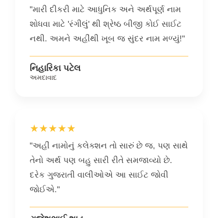
"મારી દીકરી માટે આધુનિક અને અર્થપૂર્ણ નામ
શોધવા માટે 'રંગીલું' થી શ્રેષ્ઠ બીજી કોઈ સાઈટ
નથી. અમને અહીંથી ખૂબ જ સુંદર નામ મળ્યું!"
નિહારિકા પટેલ
અમદાવાદ
★★★★★
"અહીં નામોનું કલેક્શન તો સારું છે જ, પણ સાથે
તેનો અર્થ પણ બહુ સારી રીતે સમજાવ્યો છે.
દરેક ગુજરાતી વાલીઓએ આ સાઈટ જોવી
જોઈએ."