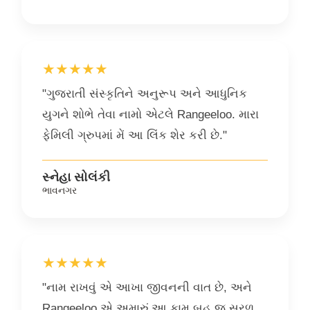
★★★★★
"ગુજરાતી સંસ્કૃતિને અનુરૂપ અને આધુનિક
યુગને શોભે તેવા નામો એટલે Rangeeloo. મારા
ફેમિલી ગ્રુપમાં મેં આ લિંક શેર કરી છે."
સ્નેહા સોલંકી
ભાવનગર
★★★★★
"નામ રાખવું એ આખા જીવનની વાત છે, અને
Rangeeloo એ અમારું આ કામ બહુ જ સરળ