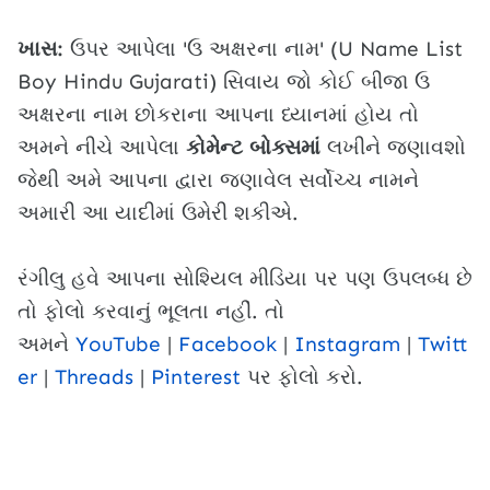
ખાસ:
ઉપર આપેલા 'ઉ અક્ષરના નામ' (U Name List
Boy Hindu Gujarati) સિવાય જો કોઈ બીજા ઉ
અક્ષરના નામ છોકરાના આપના ધ્યાનમાં હોય તો
અમને નીચે આપેલા
કોમેન્ટ બોક્સમાં
લખીને જણાવશો
જેથી અમે આપના દ્વારા જણાવેલ સર્વોચ્ચ નામને
અમારી આ યાદીમાં ઉમેરી શકીએ.
રંગીલુ હવે આપના સોશ્યિલ મીડિયા પર પણ ઉપલબ્ધ છે
તો ફોલો કરવાનું ભૂલતા નહીં. તો
અમને
YouTube
|
Facebook
|
Instagram
|
Twitt
er
|
Threads
|
Pinterest
પર ફોલો કરો.