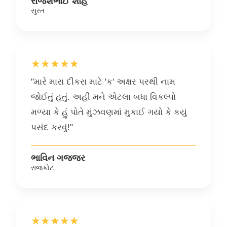
રાજેશભાઈ શાહ
સુરત
★★★★★
"મારે મારા દીકરા માટે 'ક' અક્ષર પરથી નામ
જોઈતું હતું. અહીં મને એટલા બધા વિકલ્પો
મળ્યા કે હું પોતે મુંઝવણમાં મુકાઈ ગયો કે કયું
પસંદ કરવું!"
ભાવિન ગજ્જર
રાજકોટ
★★★★★