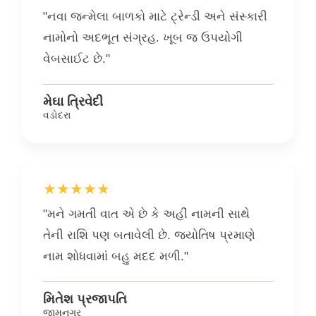
"નવા જન્મેલા બાળકો માટે ટ્રેન્ડી અને સંસ્કારી
નામોનો અદભૂત સંગ્રહ. ખૂબ જ ઉપયોગી
વેબસાઈટ છે."
મેઘા ત્રિવેદી
વડોદરા
★★★★★
"મને ગમતી વાત એ છે કે અહીં નામની સાથે
તેની રાશિ પણ બતાવેલી છે. જ્યોતિષ પ્રમાણે
નામ શોધવામાં બહુ મદદ મળી."
મિતેશ પ્રજાપતિ
જામનગર