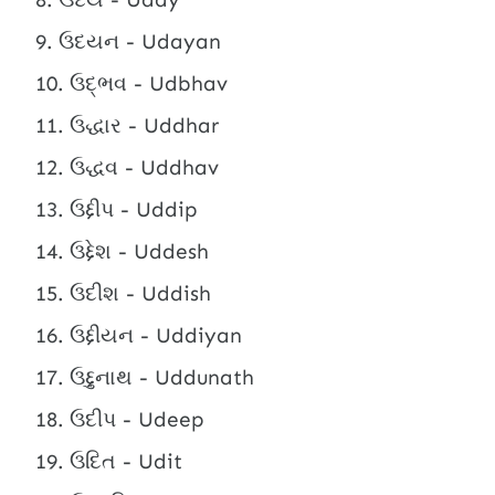
ઉદયન - Udayan
ઉદ્ભવ - Udbhav
ઉદ્ધાર - Uddhar
ઉદ્ધવ - Uddhav
ઉદ્દીપ - Uddip
ઉદ્દેશ - Uddesh
ઉદીશ - Uddish
ઉદ્દીયન - Uddiyan
ઉદ્દુનાથ - Uddunath
ઉદીપ - Udeep
ઉદિત - Udit