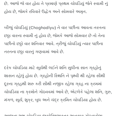
છે. આજે જે વાર હોય તે પ્રમાણે પ્રથમ ચોઘડિયું જેતે સ્વામી નું
હોય છે, જેમકે રવિવારે ઉદ્વેગ અને સોમવારે અમૃત.
બીજું ચોઘડિયું (Choghadiyu) તે વાર પછીના આવતા તરતના
છઠ્ઠા વારના સ્વામી નું હોય છે, જેમકે આજે સોમવાર છે તો તેના
પછીનો છઠ્ઠો વાર શનિવાર આવે. ત્રીજું ચોઘડિયું ત્યાર પછીના
તરતના છઠ્ઠા વારનું ગણવામાં આવે છે.
દરેક ચોઘડિયા માટે સૂર્યથી લઈને શનિ સુધીના સાત ગ્રહોનું
શાસન રહેલું હોય છે. ગ્રહોની સ્થિતિ ને પૃથ્વી થી રહેલા સૌથી
દૂરના ગ્રહથી શરુ કરી સૌથી નજીક રહેલા ગ્રહ ના ક્રમમાં
ચોઘડિયા ના ક્રમોને ગોઠવવમાં આવે છે, એટલેકે પહેલા શનિ, ગુરુ,
મંગળ, સૂર્ય, શુક્ર, બુધ અને ચંદ્ર ક્રમિત ચોઘડિયા હોય છે.
આજના શુભ ચોઘડિયા જ્યોતિષશાસ્ત્ર અનુસાર ગોઠવાયેલા