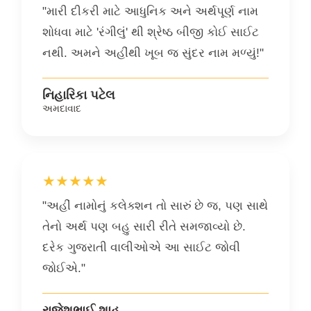
"મારી દીકરી માટે આધુનિક અને અર્થપૂર્ણ નામ
શોધવા માટે 'રંગીલું' થી શ્રેષ્ઠ બીજી કોઈ સાઈટ
નથી. અમને અહીંથી ખૂબ જ સુંદર નામ મળ્યું!"
નિહારિકા પટેલ
અમદાવાદ
★★★★★
"અહીં નામોનું કલેક્શન તો સારું છે જ, પણ સાથે
તેનો અર્થ પણ બહુ સારી રીતે સમજાવ્યો છે.
દરેક ગુજરાતી વાલીઓએ આ સાઈટ જોવી
જોઈએ."
રાજેશભાઈ શાહ