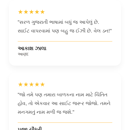
★★★★★
"સરળ ગુજરાતી ભાષામાં બધું જ આપેલું છે.
સાઈટ વાપરવામાં પણ બહુ જ ઈઝી છે. વેલ ડન!"
આકાશ ઝાલા
આણંદ
★★★★★
"જો તમે પણ તમારા બાળકના નામ માટે ચિંતિત
હોવ, તો એકવાર આ સાઈટ જરૂર જોજો. તમને
મનગમતું નામ મળી જ જશે."
પૂજા ચૌધરી