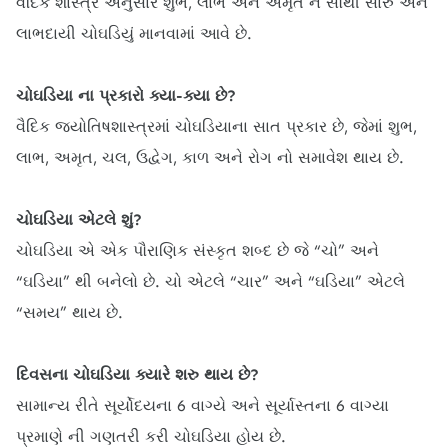
વૈદિક શાસ્ત્ર અનુસાર શુભ, લાભ અને અમૃત ને સૌથી સારું અને
લાભદાયી ચોઘડિયું માનવામાં આવે છે.
ચોઘડિયા ના પ્રકારો ક્યા-ક્યા છે?
વૈદિક જ્યોતિષશાસ્ત્રમાં ચોઘડિયાના સાત પ્રકાર છે, જેમાં શુભ,
લાભ, અમૃત, ચલ, ઉદ્વેગ, કાળ અને રોગ નો સમાવેશ થાય છે.
ચોઘડિયા એટલે શું?
ચોઘડિયા એ એક પૌરાણિક સંસ્કૃત શબ્દ છે જે “ચો” અને
“ઘડિયા” થી બનેલો છે. ચો એટલે “ચાર” અને “ઘડિયા” એટલે
“સમય” થાય છે.
દિવસના ચોઘડિયા ક્યારે શરુ થાય છે?
સામાન્ય રીતે સૂર્યોદયના 6 વાગ્યે અને સૂર્યાસ્તના 6 વાગ્યા
પ્રમાણે ની ગણતરી કરી ચોઘડિયા હોય છે.