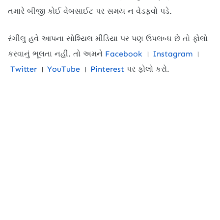
તમારે બીજી કોઈ વેબસાઈટ પર સમય ન વેડફવો પડે.
રંગીલુ હવે આપના સોશ્યિલ મીડિયા પર પણ ઉપલબ્ધ છે તો ફોલો
કરવાનું ભૂલતા નહીં. તો અમને
Facebook
।
Instagram
।
Twitter
।
YouTube
।
Pinterest
પર ફોલો કરો.