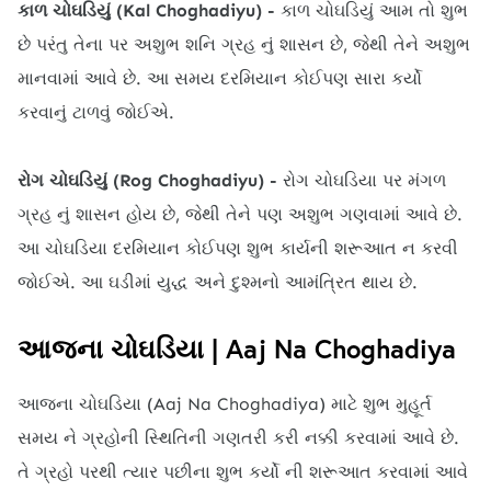
કાળ ચોઘડિયું (Kal Choghadiyu) -
કાળ ચોઘડિયું આમ તો શુભ
છે પરંતુ તેના પર અશુભ શનિ ગ્રહ નું શાસન છે, જેથી તેને અશુભ
માનવામાં આવે છે. આ સમય દરમિયાન કોઈપણ સારા કર્યો
કરવાનું ટાળવું જોઈએ.
રોગ ચોઘડિયું (Rog Choghadiyu) -
રોગ ચોઘડિયા પર મંગળ
ગ્રહ નું શાસન હોય છે, જેથી તેને પણ અશુભ ગણવામાં આવે છે.
આ ચોઘડિયા દરમિયાન કોઈપણ શુભ કાર્યની શરૂઆત ન કરવી
જોઈએ. આ ઘડીમાં યુદ્ધ અને દુશ્મનો આમંત્રિત થાય છે.
આજના ચોઘડિયા | Aaj Na Choghadiya
આજના ચોઘડિયા (Aaj Na Choghadiya) માટે શુભ મુહૂર્ત
સમય ને ગ્રહોની સ્થિતિની ગણતરી કરી નક્કી કરવામાં આવે છે.
તે ગ્રહો પરથી ત્યાર પછીના શુભ કર્યો ની શરૂઆત કરવામાં આવે