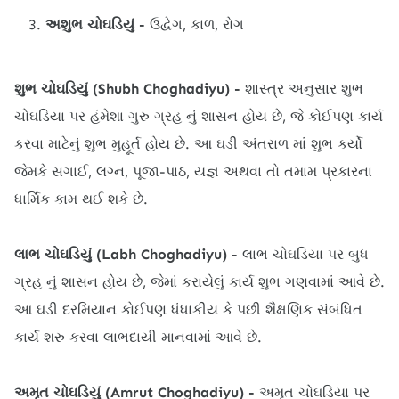
અશુભ ચોઘડિયું -
ઉદ્વેગ, કાળ, રોગ
શુભ ચોઘડિયું (Shubh Choghadiyu) -
શાસ્ત્ર અનુસાર શુભ
ચોઘડિયા પર હંમેશા ગુરુ ગ્રહ નું શાસન હોય છે, જે કોઈપણ કાર્ય
કરવા માટેનું શુભ મુહૂર્ત હોય છે. આ ઘડી અંતરાળ માં શુભ કર્યો
જેમકે સગાઈ, લગ્ન, પૂજા-પાઠ, યજ્ઞ અથવા તો તમામ પ્રકારના
ધાર્મિક કામ થઈ શકે છે.
લાભ ચોઘડિયું (Labh Choghadiyu) -
લાભ ચોઘડિયા પર બુધ
ગ્રહ નું શાસન હોય છે, જેમાં કરાયેલું કાર્ય શુભ ગણવામાં આવે છે.
આ ઘડી દરમિયાન કોઈપણ ધંધાકીય કે પછી શૈક્ષણિક સંબંધિત
કાર્ય શરુ કરવા લાભદાયી માનવામાં આવે છે.
અમૃત ચોઘડિયું (Amrut Choghadiyu) -
અમૃત ચોઘડિયા પર