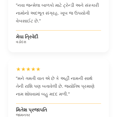
"નવા જન્મેલા બાળકો માટે ટ્રેન્ડી અને સંસ્કારી
નામોનો અદભૂત સંગ્રહ. ખૂબ જ ઉપયોગી
વેબસાઈટ છે."
મેઘા ત્રિવેદી
વડોદરા
★★★★★
"મને ગમતી વાત એ છે કે અહીં નામની સાથે
તેની રાશિ પણ બતાવેલી છે. જ્યોતિષ પ્રમાણે
નામ શોધવામાં બહુ મદદ મળી."
મિતેશ પ્રજાપતિ
જામનગર