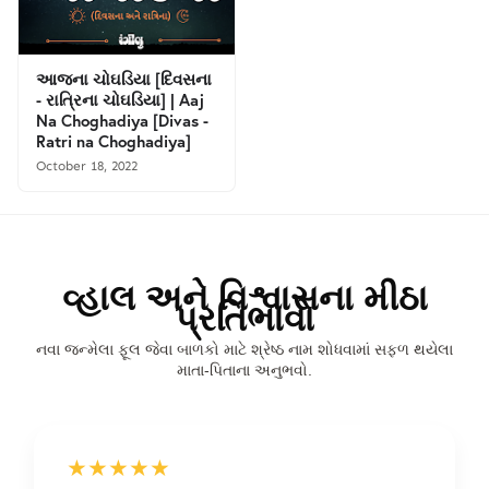
આજના ચોઘડિયા [દિવસના
- રાત્રિના ચોઘડિયા] | Aaj
Na Choghadiya [Divas -
Ratri na Choghadiya]
October 18, 2022
વ્હાલ અને વિશ્વાસના મીઠા
પ્રતિભાવો
નવા જન્મેલા ફૂલ જેવા બાળકો માટે શ્રેષ્ઠ નામ શોધવામાં સફળ થયેલા
માતા-પિતાના અનુભવો.
★★★★★