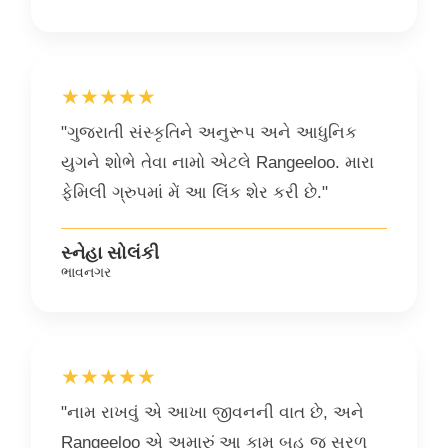
★★★★★
"ગુજરાતી સંસ્કૃતિને અનુરૂપ અને આધુનિક
યુગને શોભે તેવા નામો એટલે Rangeeloo. મારા
ફેમિલી ગ્રુપમાં મેં આ લિંક શેર કરી છે."
સ્નેહા સોલંકી
ભાવનગર
★★★★★
"નામ રાખવું એ આખા જીવનની વાત છે, અને
Rangeeloo એ અમારું આ કામ બહુ જ સરળ