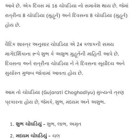
આવે છે. એક દિવસ માં 16 ચોઘડિયા નો સમાવેશ થાય છે. જેમાં
રાત્રીના 8 ચોઘડિયા (મુહૂર્ત) અને દિવસના 8 ચોઘડિયા (મુહૂર્ત)
હોય છે.
વૈદિક શાસ્ત્ર અનુસાર ચોઘડિયા એ 24 કલાકની સમય
માર્ગદર્શિકાના રૂપે શુભ કે અશુભ મુહૂર્તની માહિતી આપે છે.
દિવસના અને રાત્રીના ચોઘડિયા ને તે દિવસના સૂર્યોદય અને
સુર્યાસ્ત મુજબ જોવામાં આવતા હોય છે.
આમ તો ચોઘડિયા (Gujarati Choghadiyu) મુખ્યત્વે ત્રણ
પ્રકારના હોય છે, જેમકે, શુભ, મધ્યમ અને અશુભ.
શુભ ચોઘડિયું -
શુભ, લાભ, અમૃત
મધ્યમ ચોઘડિયું -
ચલ