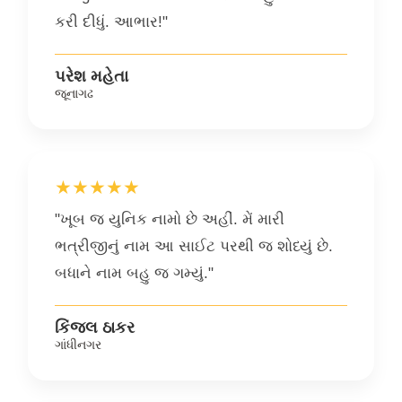
કરી દીધું. આભાર!"
પરેશ મહેતા
જૂનાગઢ
★★★★★
"ખૂબ જ યુનિક નામો છે અહીં. મેં મારી
ભત્રીજીનું નામ આ સાઈટ પરથી જ શોધ્યું છે.
બધાને નામ બહુ જ ગમ્યું."
કિંજલ ઠાકર
ગાંધીનગર