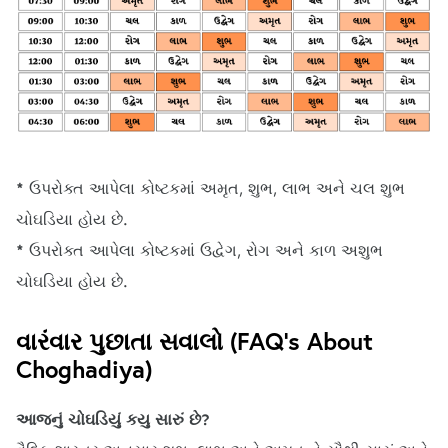
*
ઉપરોક્ત આપેલા કોષ્ટકમાં અમૃત, શુભ, લાભ અને ચલ શુભ
ચોઘડિયા હોય છે.
*
ઉપરોક્ત આપેલા કોષ્ટકમાં ઉદ્વેગ, રોગ અને કાળ અશુભ
ચોઘડિયા હોય છે.
વારંવાર પુછાતા સવાલો (FAQ's About
Choghadiya)
આજનું ચોઘડિયું કયુ સારું છે?