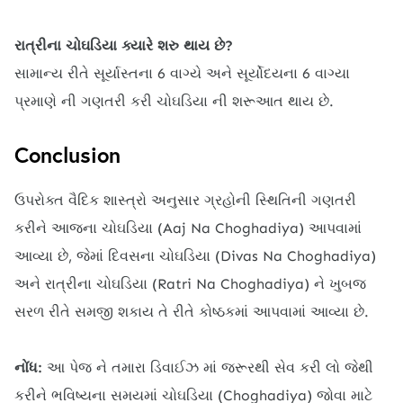
રાત્રીના ચોઘડિયા ક્યારે શરુ થાય છે?
સામાન્ય રીતે સૂર્યાસ્તના 6 વાગ્યે અને સૂર્યોદયના 6 વાગ્યા
પ્રમાણે ની ગણતરી કરી ચોઘડિયા ની શરૂઆત થાય છે.
Conclusion
ઉપરોક્ત વૈદિક શાસ્ત્રો અનુસાર ગ્રહોની સ્થિતિની ગણતરી
કરીને આજના ચોઘડિયા (Aaj Na Choghadiya) આપવામાં
આવ્યા છે, જેમાં દિવસના ચોઘડિયા (Divas Na Choghadiya)
અને રાત્રીના ચોઘડિયા (Ratri Na Choghadiya) ને ખુબજ
સરળ રીતે સમજી શકાય તે રીતે કોષ્ઠકમાં આપવામાં આવ્યા છે.
નોંધ:
આ પેજ ને તમારા ડિવાઈઝ માં જરૂરથી સેવ કરી લો જેથી
કરીને ભવિષ્યના સમયમાં ચોઘડિયા (Choghadiya) જોવા માટે