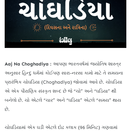
Aaj Na Choghadiya :
આપણા ભારતવર્ષમાં જ્યોતિષ શાસ્ત્ર
અનુસાર હિન્દુ ધર્મમાં કોઈપણ સારા-નરસા કામો માટે તે સમયના
પ્રારંભિક ચોઘડિયા (Choghadiya) જોવામાં આવે છે. ચોઘડિયા
એ એક પૌરાણિક સંસ્કૃત શબ્દ છે જે “ચો” અને “ઘડિયા” થી
બનેલો છે. ચો એટલે “ચાર” અને “ઘડિયા” એટલે “સમય” થાય
છે.
ચોઘડિયામાં એક ઘડી એટલે દોઢ કલાક (96 મિનિટ) ગણવામાં