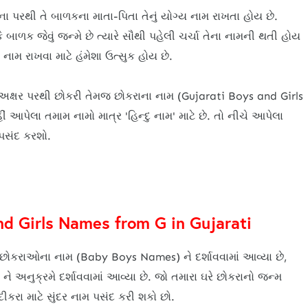
ના પરથી તે બાળકના માતા-પિતા તેનું યોગ્ય નામ રાખતા હોય છે.
ે બાળક જેવું જન્મે છે ત્યારે સૌથી પહેલી ચર્ચા તેના નામની થતી હોય
નામ રાખવા માટે હંમેશા ઉત્સુક હોય છે.
 અક્ષર પરથી છોકરી તેમજ છોકરાના નામ (Gujarati Boys and Girls
પેલા તમામ નામો માત્ર 'હિન્દુ નામ' માટે છે. તો નીચે આપેલા
પસંદ કરશો.
d Girls Names from G in Gujarati
 છોકરાઓના નામ (Baby Boys Names) ને દર્શાવવામાં આવ્યા છે,
અનુક્રમે દર્શાવવામાં આવ્યા છે. જો તમારા ઘરે છોકરાનો જન્મ
ીકરા માટે સુંદર નામ પસંદ કરી શકો છો.