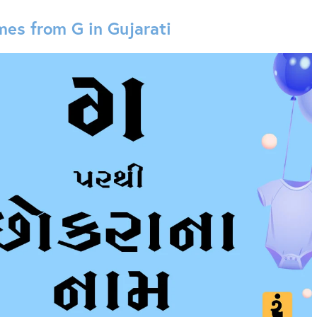
es from G in Gujarati