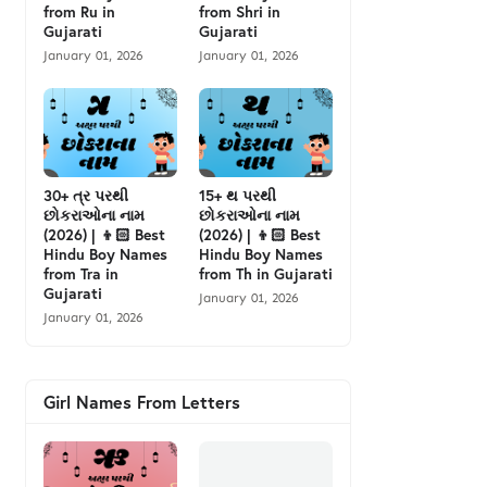
from Ru in
from Shri in
Gujarati
Gujarati
January 01, 2026
January 01, 2026
30+ ત્ર પરથી
15+ થ પરથી
છોકરાઓના નામ
છોકરાઓના નામ
(2026) | 👦🏻 Best
(2026) | 👦🏻 Best
Hindu Boy Names
Hindu Boy Names
from Tra in
from Th in Gujarati
Gujarati
January 01, 2026
January 01, 2026
Girl Names From Letters