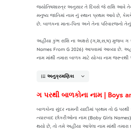
જ્યોતિષશાસ્ત્ર અનુસાર તે દિવસે જે રાશિ આવે તે
મનુષ્ય જાતિમાં નામ નું સ્થાન પ્રથમ આવે છે, કેમક
છે. બાળકના માતા-પિતા અને તેના પરિવારજનો તેનું 
અહીંયા કુંભ રાશિ ના અક્ષરો (ગ,શ,સ,ષ) મુજબ ગ
Names From G 2026) આપવામાં આવ્યા છે. અહીં આ
નામ માંથી તમારા બાળક માટે યોગ્ય નામ જરૂરથી 
અનુક્રમણિકા
ગ પરથી બાળકોના નામ | Boys an
બાળકોના સુંદર નામની યાદીમાં પ્રથમ તો G પરથી
ત્યારબાદ છોકરીઓના નામ (Baby Girls Names) ને 
થયો છે, તો તમે અહીંયા આપેલા નામ માંથી તમારા દ