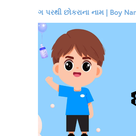
ગ પરથી છોકરાના નામ | Boy Nam