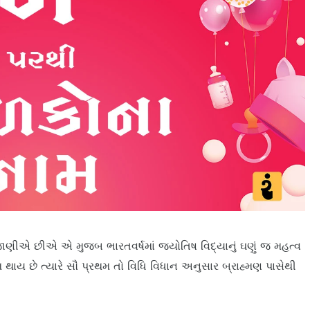
ીએ છીએ એ મુજબ ભારતવર્ષમાં જ્યોતિષ વિદ્યાનું ઘણું જ મહત્વ
 થાય છે ત્યારે સૌ પ્રથમ તો વિધિ વિધાન અનુસાર બ્રાહ્મણ પાસેથી