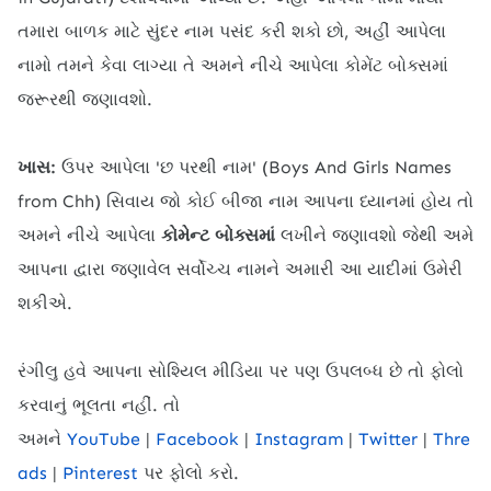
તમારા બાળક માટે સુંદર નામ પસંદ કરી શકો છો, અહીં આપેલા
નામો તમને કેવા લાગ્યા તે અમને નીચે આપેલા કોમેંટ બોક્સમાં
જરૂરથી જણાવશો.
ખાસ:
ઉપર આપેલા '
છ પરથી નામ' (Boys And Girls Names
from Chh) સિવાય જો કોઈ બીજા નામ આપના ધ્યાનમાં હોય તો
અમને નીચે આપેલા
કોમેન્ટ બોક્સમાં
લખીને જણાવશો જેથી અમે
આપના દ્વારા જણાવેલ સર્વોચ્ચ નામને અમારી આ યાદીમાં ઉમેરી
શકીએ.
રંગીલુ હવે આપના સોશ્યિલ મીડિયા પર પણ ઉપલબ્ધ છે તો ફોલો
કરવાનું ભૂલતા નહીં. તો
અમને
YouTube
|
Facebook
|
Instagram
|
Twitter
|
Thre
ads
|
Pinterest
પર ફોલો કરો.