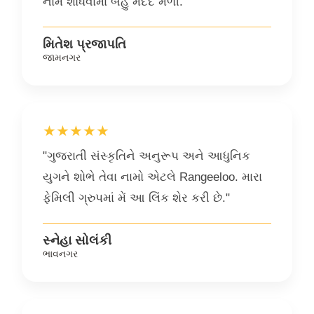
નામ શોધવામાં બહુ મદદ મળી."
મિતેશ પ્રજાપતિ
જામનગર
★★★★★
"ગુજરાતી સંસ્કૃતિને અનુરૂપ અને આધુનિક
યુગને શોભે તેવા નામો એટલે Rangeeloo. મારા
ફેમિલી ગ્રુપમાં મેં આ લિંક શેર કરી છે."
સ્નેહા સોલંકી
ભાવનગર