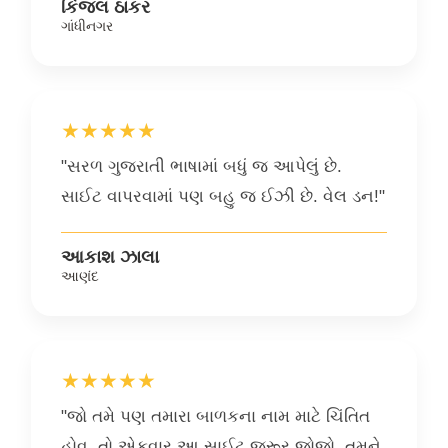
કિંજલ ઠાકર
ગાંધીનગર
★★★★★
"સરળ ગુજરાતી ભાષામાં બધું જ આપેલું છે.
સાઈટ વાપરવામાં પણ બહુ જ ઈઝી છે. વેલ ડન!"
આકાશ ઝાલા
આણંદ
★★★★★
"જો તમે પણ તમારા બાળકના નામ માટે ચિંતિત
હોવ, તો એકવાર આ સાઈટ જરૂર જોજો. તમને