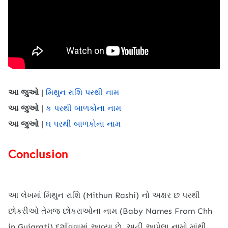
આ જુઓ |
મિથુન રાશિ પરથી નામ
આ જુઓ |
ક પરથી બાળકોના નામ
આ જુઓ |
ઘ પરથી બાળકોના નામ
Conclusion
આ લેખમાં મિથુન રાશિ (Mithun Rashi) નો અક્ષર છ પરથી
છોકરીઓ તેમજ છોકરાઓના નામ (Baby Names From Chh
in Gujarati) દર્શાવવામાં આવ્યા છે. અહીં આપેલા નામો માંથી