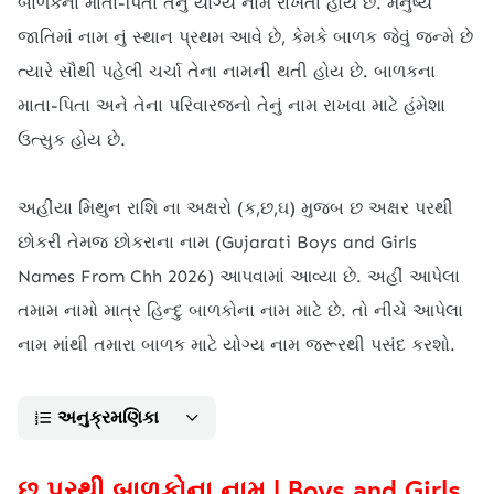
બાળકના માતા-પિતા તેનું યોગ્ય નામ રાખતા હોય છે. મનુષ્ય
જાતિમાં નામ નું સ્થાન પ્રથમ આવે છે, કેમકે બાળક જેવું જન્મે છે
ત્યારે સૌથી પહેલી ચર્ચા તેના નામની થતી હોય છે. બાળકના
માતા-પિતા અને તેના પરિવારજનો તેનું નામ રાખવા માટે હંમેશા
ઉત્સુક હોય છે.
અહીંયા મિથુન રાશિ ના અક્ષરો (ક,છ,ઘ) મુજબ છ અક્ષર પરથી
છોકરી તેમજ છોકરાના નામ (Gujarati Boys and Girls
Names From Chh 2026) આપવામાં આવ્યા છે. અહીં આપેલા
તમામ નામો માત્ર હિન્દુ બાળકોના નામ માટે છે. તો નીચે આપેલા
નામ માંથી તમારા બાળક માટે યોગ્ય નામ જરૂરથી પસંદ કરશો.
અનુક્રમણિકા
છ પરથી બાળકોના નામ | Boys and Girls