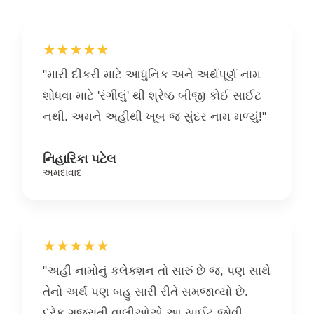
★★★★★
"મારી દીકરી માટે આધુનિક અને અર્થપૂર્ણ નામ
શોધવા માટે 'રંગીલું' થી શ્રેષ્ઠ બીજી કોઈ સાઈટ
નથી. અમને અહીંથી ખૂબ જ સુંદર નામ મળ્યું!"
નિહારિકા પટેલ
અમદાવાદ
★★★★★
"અહીં નામોનું કલેક્શન તો સારું છે જ, પણ સાથે
તેનો અર્થ પણ બહુ સારી રીતે સમજાવ્યો છે.
દરેક ગુજરાતી વાલીઓએ આ સાઈટ જોવી