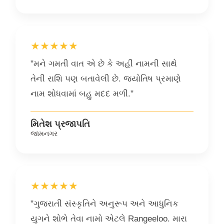
★★★★★
"મને ગમતી વાત એ છે કે અહીં નામની સાથે
તેની રાશિ પણ બતાવેલી છે. જ્યોતિષ પ્રમાણે
નામ શોધવામાં બહુ મદદ મળી."
મિતેશ પ્રજાપતિ
જામનગર
★★★★★
"ગુજરાતી સંસ્કૃતિને અનુરૂપ અને આધુનિક
યુગને શોભે તેવા નામો એટલે Rangeeloo. મારા