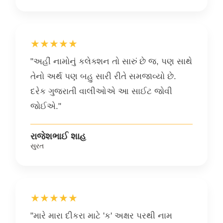
★★★★★
"અહીં નામોનું કલેક્શન તો સારું છે જ, પણ સાથે
તેનો અર્થ પણ બહુ સારી રીતે સમજાવ્યો છે.
દરેક ગુજરાતી વાલીઓએ આ સાઈટ જોવી
જોઈએ."
રાજેશભાઈ શાહ
સુરત
★★★★★
"મારે મારા દીકરા માટે 'ક' અક્ષર પરથી નામ