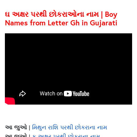
ઘ અક્ષર પરથી છોકરાઓના નામ | Boy
Names from Letter Gh in Gujarati
આ જુઓ |
મિથુન રાશિ પરથી છોકરાના નામ
આ જુઓ |
ક અક્ષર પરથી છોકરાના નામ