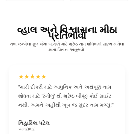
વ્હાલ અને વિશ્વાસના મીઠા
પ્રતિભાવો
નવા જન્મેલા ફૂલ જેવા બાળકો માટે શ્રેષ્ઠ નામ શોધવામાં સફળ થયેલા
માતા-પિતાના અનુભવો.
★★★★★
"મારી દીકરી માટે આધુનિક અને અર્થપૂર્ણ નામ
શોધવા માટે 'રંગીલું' થી શ્રેષ્ઠ બીજી કોઈ સાઈટ
નથી. અમને અહીંથી ખૂબ જ સુંદર નામ મળ્યું!"
નિહારિકા પટેલ
અમદાવાદ