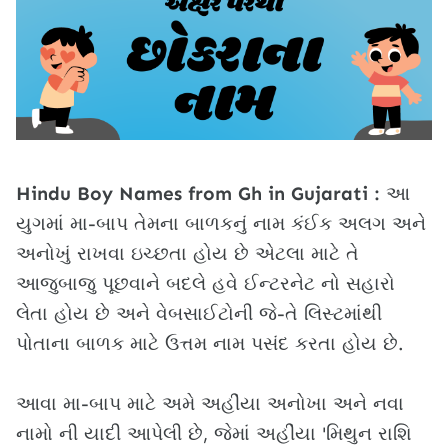
Hindu Boy Names from Gh in Gujarati :
આ
યુગમાં મા-બાપ તેમના બાળકનું નામ કંઈક અલગ અને
અનોખું રાખવા ઇચ્છતા હોય છે એટલા માટે તે
આજુબાજુ પૂછવાને બદલે હવે ઈન્ટરનેટ નો સહારો
લેતા હોય છે અને વેબસાઈટોની જે-તે લિસ્ટમાંથી
પોતાના બાળક માટે ઉત્તમ નામ પસંદ કરતા હોય છે.
આવા મા-બાપ માટે અમે અહીંયા અનોખા અને નવા
નામો ની યાદી આપેલી છે, જેમાં અહીંયા 'મિથુન રાશિ