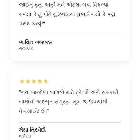
જોઈતું હતું. અહીં મને એટલા બધા વિકલ્પો
મળ્યા કે હું પોતે મુંઝવણમાં મુકાઈ ગયો કે કયું
પસંદ કરવું!"
ભાવિન ગજ્જર
રાજકોટ
★★★★★
"નવા જન્મેલા બાળકો માટે ટ્રેન્ડી અને સંસ્કારી
નામોનો અદભૂત સંગ્રહ. ખૂબ જ ઉપયોગી
વેબસાઈટ છે."
મેઘા ત્રિવેદી
વડોદરા