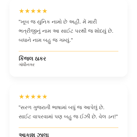
★★★★★
"ખૂબ જ યુનિક નામો છે અહીં. મેં મારી
ભત્રીજીનું નામ આ સાઈટ પરથી જ શોધ્યું છે.
બધાને નામ બહુ જ ગમ્યું."
કિંજલ ઠાકર
ગાંધીનગર
★★★★★
"સરળ ગુજરાતી ભાષામાં બધું જ આપેલું છે.
સાઈટ વાપરવામાં પણ બહુ જ ઈઝી છે. વેલ ડન!"
આકાશ ઝાલા