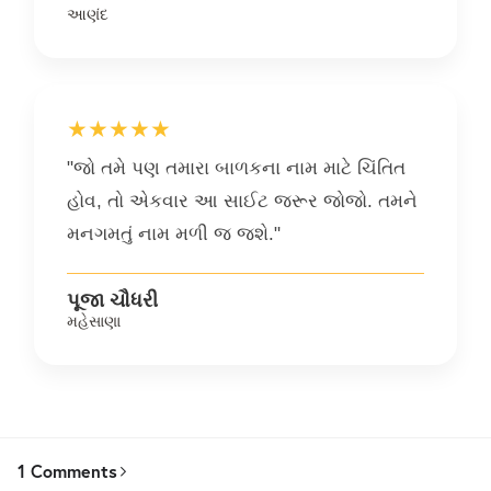
આણંદ
★★★★★
"જો તમે પણ તમારા બાળકના નામ માટે ચિંતિત
હોવ, તો એકવાર આ સાઈટ જરૂર જોજો. તમને
મનગમતું નામ મળી જ જશે."
પૂજા ચૌધરી
મહેસાણા
1 Comments