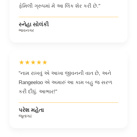
ફેમિલી ગ્રુપમાં મેં આ લિંક શેર કરી છે."
સ્નેહા સોલંકી
ભાવનગર
★★★★★
"નામ રાખવું એ આખા જીવનની વાત છે, અને
Rangeeloo એ અમારું આ કામ બહુ જ સરળ
કરી દીધું. આભાર!"
પરેશ મહેતા
જૂનાગઢ