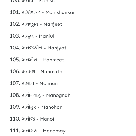
મનીષ - Manish
મણિશંકર - Manishankar
મનજીત - Manjeet
મંજુલ - Manjul
મનજ્યોત - Manjyot
મનમીત - Manmeet
મન્મથ - Manmath
મન્નાન - Mannan
મનોગ્નાહ - Manognah
મનોહર - Manohar
મનોજ - Manoj
મનોમય - Manomay