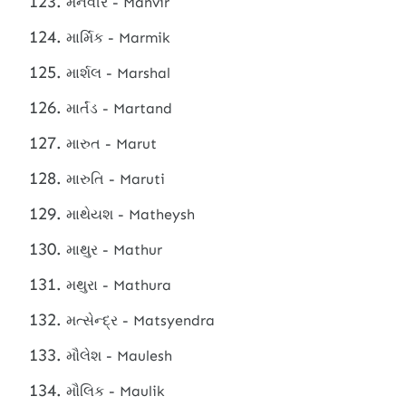
મનવીર - Manvir
માર્મિક - Marmik
માર્શલ - Marshal
માર્તંડ - Martand
મારુત - Marut
મારુતિ - Maruti
માથેયશ - Matheysh
માથુર - Mathur
મથુરા - Mathura
મત્સેન્દ્ર - Matsyendra
મૌલેશ - Maulesh
મૌલિક - Maulik