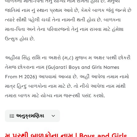
બાળકના માતા-પિતા તેનું યોગ્ય નામ રાખતા હોય છે. મનુષ્ય
જાતિમાં નામ નું સ્થાન પ્રથમ આવે છે, કેમકે બાળક જેવું જન્મે છે
ત્યારે સૌથી પહેલી ચર્ચા તેના નામની થતી હોય છે. બાળકના
માતા-પિતા અને તેના પરિવારજનો તેનું નામ રાખવા માટે હંમેશા
ઉત્સુક હોય છે.
અહીંયા સિંહ રાશિ ના અક્ષરો (મ,ટ) મુજબ મ અક્ષર પરથી છોકરી
તેમજ છોકરાના નામ (Gujarati Boys and Girls Names
From M 2026) આપવામાં આવ્યા છે. અહીં આપેલા તમામ નામો
માત્ર હિન્દુ બાળકોના નામ માટે છે. તો નીચે આપેલા નામ માંથી
તમારા બાળક માટે યોગ્ય નામ જરૂરથી પસંદ કરશો.
અનુક્રમણિકા
મ પરથી બાળકોના નામ | Boys and Girls