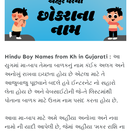
Hindu Boy Names from Kh in Gujarati :
આ
યુગમાં મા-બાપ તેમના બાળકનું નામ કંઈક અલગ અને
અનોખું રાખવા ઇચ્છતા હોય છે એટલા માટે તે
આજુબાજુ પૂછવાને બદલે હવે ઈન્ટરનેટ નો સહારો
લેતા હોય છે અને વેબસાઈટોની જે-તે લિસ્ટમાંથી
પોતાના બાળક માટે ઉત્તમ નામ પસંદ કરતા હોય છે.
આવા મા-બાપ માટે અમે અહીંયા અનોખા અને નવા
નામો ની યાદી આપેલી છે, જેમાં અહીંયા 'મકર રાશિ ના