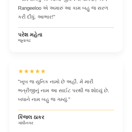
Rangeeloo એ અમારું આ કામ બહુ જ સરળ
કરી દીધું. આભાર!"
પરેશ મહેતા
જૂનાગઢ
★★★★★
"ખૂબ જ યુનિક નામો છે અહીં. મેં મારી
ભત્રીજીનું નામ આ સાઈટ પરથી જ શોધ્યું છે.
બધાને નામ બહુ જ ગમ્યું."
કિંજલ ઠાકર
ગાંધીનગર