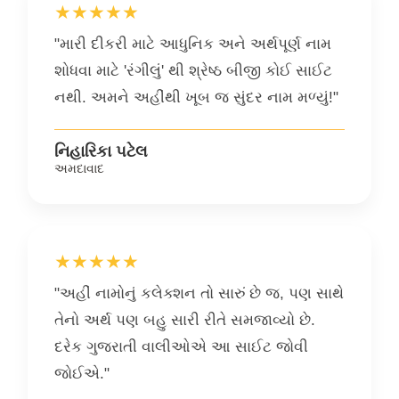
★★★★★
"મારી દીકરી માટે આધુનિક અને અર્થપૂર્ણ નામ
શોધવા માટે 'રંગીલું' થી શ્રેષ્ઠ બીજી કોઈ સાઈટ
નથી. અમને અહીંથી ખૂબ જ સુંદર નામ મળ્યું!"
નિહારિકા પટેલ
અમદાવાદ
★★★★★
"અહીં નામોનું કલેક્શન તો સારું છે જ, પણ સાથે
તેનો અર્થ પણ બહુ સારી રીતે સમજાવ્યો છે.
દરેક ગુજરાતી વાલીઓએ આ સાઈટ જોવી
જોઈએ."