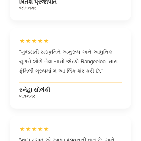
મિતેશ પ્રજાપતિ
જામનગર
★★★★★
"ગુજરાતી સંસ્કૃતિને અનુરૂપ અને આધુનિક
યુગને શોભે તેવા નામો એટલે Rangeeloo. મારા
ફેમિલી ગ્રુપમાં મેં આ લિંક શેર કરી છે."
સ્નેહા સોલંકી
ભાવનગર
★★★★★
"નામ રાખવું એ આખા જીવનની વાત છે, અને