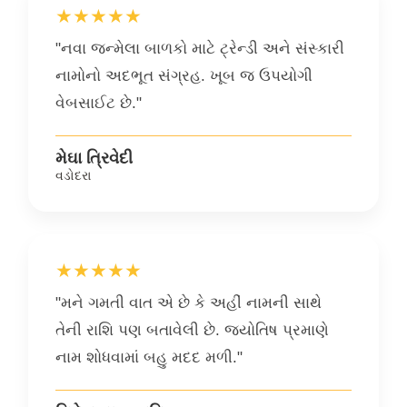
★★★★★
"નવા જન્મેલા બાળકો માટે ટ્રેન્ડી અને સંસ્કારી
નામોનો અદભૂત સંગ્રહ. ખૂબ જ ઉપયોગી
વેબસાઈટ છે."
મેઘા ત્રિવેદી
વડોદરા
★★★★★
"મને ગમતી વાત એ છે કે અહીં નામની સાથે
તેની રાશિ પણ બતાવેલી છે. જ્યોતિષ પ્રમાણે
નામ શોધવામાં બહુ મદદ મળી."