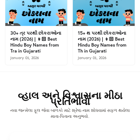
30+ ત્ર પરથી છોકરાઓના
15+ થ પરથી છોકરાઓના
નામ (2026) | 👦🏻 Best
નામ (2026) | 👦🏻 Best
Hindu Boy Names from
Hindu Boy Names from
Tra in Gujarati
Th in Gujarati
January 01, 2026
January 01, 2026
વ્હાલ અને વિશ્વાસના મીઠા
પ્રતિભાવો
નવા જન્મેલા ફૂલ જેવા બાળકો માટે શ્રેષ્ઠ નામ શોધવામાં સફળ થયેલા
માતા-પિતાના અનુભવો.