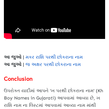
આ જુઓ |
મકર રાશિ પરથી છોકરાના નામ
આ જુઓ |
જ અક્ષર પરથી છોકરાના નામ
Conclusion
ઉપરોક્ત યાદીમાં આપને 'ખ પરથી છોકરાના નામ' (Kh
Boy Names in Gujarati) આપવામાં આવ્યા છે, ખ
રાશિ નામ ના લિસ્ટમાં આપવામાં આવ્યા નામ માંથી