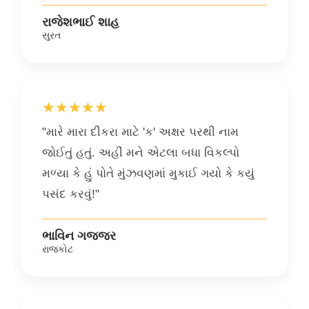
રાજેશભાઈ શાહ
સુરત
★★★★★
"મારે મારા દીકરા માટે 'ક' અક્ષર પરથી નામ
જોઈતું હતું. અહીં મને એટલા બધા વિકલ્પો
મળ્યા કે હું પોતે મુંઝવણમાં મુકાઈ ગયો કે કયું
પસંદ કરવું!"
ભાવિન ગજ્જર
રાજકોટ