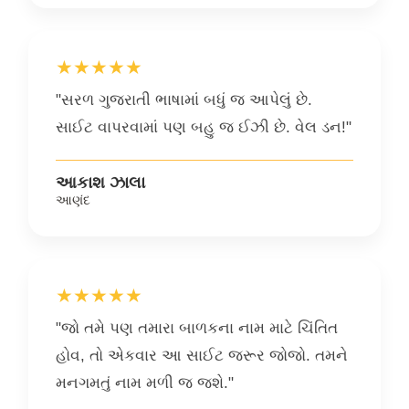
★★★★★
"સરળ ગુજરાતી ભાષામાં બધું જ આપેલું છે.
સાઈટ વાપરવામાં પણ બહુ જ ઈઝી છે. વેલ ડન!"
આકાશ ઝાલા
આણંદ
★★★★★
"જો તમે પણ તમારા બાળકના નામ માટે ચિંતિત
હોવ, તો એકવાર આ સાઈટ જરૂર જોજો. તમને
મનગમતું નામ મળી જ જશે."