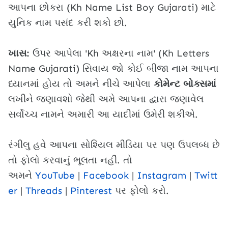
આપના છોકરા (Kh Name List Boy Gujarati) માટે
યુનિક નામ પસંદ કરી શકો છો.
ખાસ:
ઉપર આપેલા 'Kh અક્ષરના નામ' (Kh Letters
Name Gujarati) સિવાય જો કોઈ બીજા નામ આપના
ધ્યાનમાં હોય તો અમને નીચે આપેલા
કોમેન્ટ બોક્સમાં
લખીને જણાવશો જેથી અમે આપના દ્વારા જણાવેલ
સર્વોચ્ચ નામને અમારી આ યાદીમાં ઉમેરી શકીએ.
રંગીલુ હવે આપના સોશ્યિલ મીડિયા પર પણ ઉપલબ્ધ છે
તો ફોલો કરવાનું ભૂલતા નહીં. તો
અમને
YouTube
|
Facebook
|
Instagram
|
Twitt
er
|
Threads
|
Pinterest
પર ફોલો કરો.