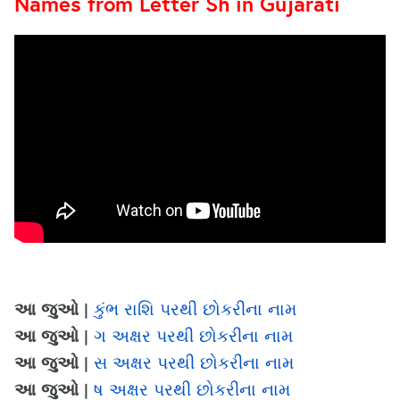
Names from Letter Sh in Gujarati
આ જુઓ |
કુંભ રાશિ પરથી છોકરીના નામ
આ જુઓ |
ગ અક્ષર પરથી છોકરીના નામ
આ જુઓ |
સ અક્ષર પરથી છોકરીના નામ
આ જુઓ |
ષ અક્ષર પરથી છોકરીના નામ