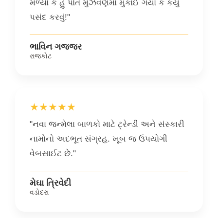
મળ્યા કે હું પોતે મુંઝવણમાં મુકાઈ ગયો કે કયું
પસંદ કરવું!"
ભાવિન ગજ્જર
રાજકોટ
★★★★★
"નવા જન્મેલા બાળકો માટે ટ્રેન્ડી અને સંસ્કારી
નામોનો અદભૂત સંગ્રહ. ખૂબ જ ઉપયોગી
વેબસાઈટ છે."
મેઘા ત્રિવેદી
વડોદરા