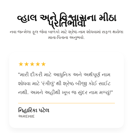
વ્હાલ અને વિશ્વાસના મીઠા
પ્રતિભાવો
નવા જન્મેલા ફૂલ જેવા બાળકો માટે શ્રેષ્ઠ નામ શોધવામાં સફળ થયેલા
માતા-પિતાના અનુભવો.
★★★★★
"મારી દીકરી માટે આધુનિક અને અર્થપૂર્ણ નામ
શોધવા માટે 'રંગીલું' થી શ્રેષ્ઠ બીજી કોઈ સાઈટ
નથી. અમને અહીંથી ખૂબ જ સુંદર નામ મળ્યું!"
નિહારિકા પટેલ
અમદાવાદ