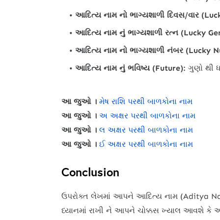
આદિત્ય નામ નો ભાગ્યશાળી દિવસ/વાર (Luc
આદિત્ય નામ નું ભાગ્યશાળી રત્ન (Lucky Ge
આદિત્ય નામ નો ભાગ્યશાળી નંબર (Lucky 
આદિત્ય નામ નું ભવિષ્ય (Future):
ગુણો થી ધ
આ જુઓ ।
મેષ રાશિ પરથી બાળકોના નામ
આ જુઓ ।
અ અક્ષર પરથી બાળકોના નામ
આ જુઓ ।
લ અક્ષર પરથી બાળકોના નામ
આ જુઓ ।
ઈ અક્ષર પરથી બાળકોના નામ
Conclusion
ઉપરોક્ત લેખમાં આપને આદિત્ય નામ (Aditya Nam
ધ્યાનમાં રાખી ને આપને ચોક્કસ ખ્યાલ આવશે ક