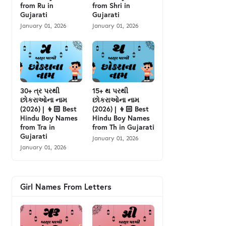
from Ru in
from Shri in
Gujarati
Gujarati
January 01, 2026
January 01, 2026
30+ ત્ર પરથી
15+ થ પરથી
છોકરાઓના નામ
છોકરાઓના નામ
(2026) | 👦🏻 Best
(2026) | 👦🏻 Best
Hindu Boy Names
Hindu Boy Names
from Tra in
from Th in Gujarati
Gujarati
January 01, 2026
January 01, 2026
Girl Names From Letters