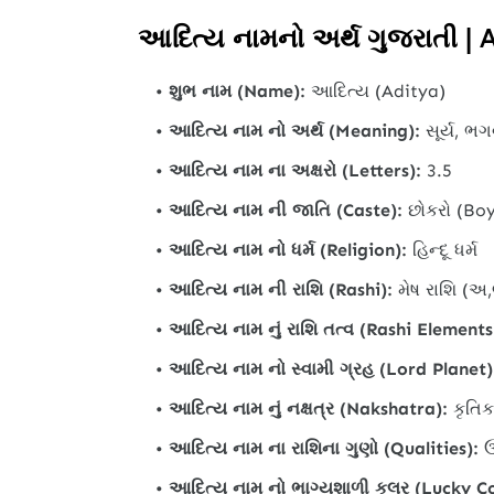
આદિત્ય નામનો અર્થ ગુજરાતી | 
શુભ નામ (Name):
આદિત્ય (Aditya)
આદિત્ય નામ નો અર્થ (Meaning):
સૂર્ય, ભગવ
આદિત્ય નામ ના અક્ષરો (Letters):
3.5
આદિત્ય નામ ની જાતિ (Caste):
છોકરો (Boy
આદિત્ય નામ નો ધર્મ (Religion):
હિન્દૂ ધર્મ
આદિત્ય નામ ની રાશિ (Rashi):
મેષ રાશિ (અ
આદિત્ય નામ નું રાશિ તત્વ (Rashi Elements
આદિત્ય નામ નો સ્વામી ગ્રહ (Lord Planet)
આદિત્ય નામ નું નક્ષત્ર (Nakshatra):
કૃતિકા
આદિત્ય નામ ના રાશિના ગુણો (Qualities):
ઉ
આદિત્ય નામ નો ભાગ્યશાળી કલર (Lucky Co