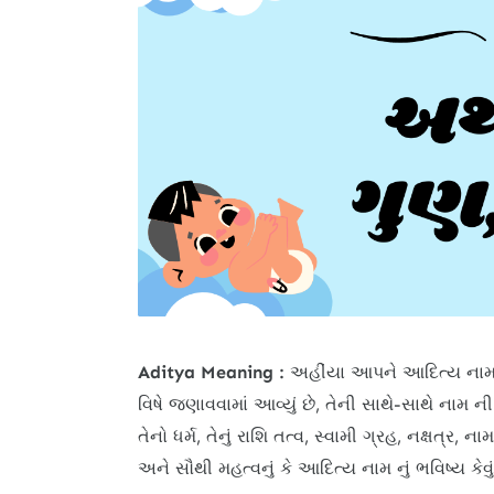
Aditya Meaning :
અહીંયા આપને આદિત્ય નામ
વિષે જણાવવામાં આવ્યું છે, તેની સાથે-સાથે નામ ન
તેનો ધર્મ, તેનું રાશિ તત્વ, સ્વામી ગ્રહ, નક્ષત્ર
અને સૌથી મહત્વનું કે આદિત્ય નામ નું ભવિષ્ય કેવુ