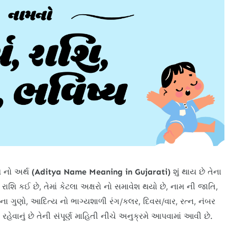
 નો અર્થ
(Aditya Name Meaning in Gujarati)
શું થાય છે તેના
ી રાશિ કઈ છે, તેમાં કેટલા અક્ષરો નો સમાવેશ થયો છે, નામ ની જાતિ,
, નામના ગુણો, આદિત્ય નો ભાગ્યશાળી રંગ/કલર, દિવસ/વાર, રત્ન, નંબર
ં રહેવાનું છે તેની સંપૂર્ણ માહિતી નીચે અનુક્રમે આપવામાં આવી છે.