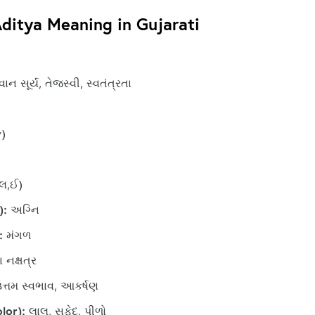
Aditya Meaning in Gujarati
ાન સૂર્ય, તેજસ્વી, સ્વતંત્રતા
)
,લ,ઈ)
):
અગ્નિ
:
મંગળ
 નક્ષત્ર
ત્તમ સ્વભાવ, આકર્ષણ
lor):
લાલ, સફેદ, પીળો