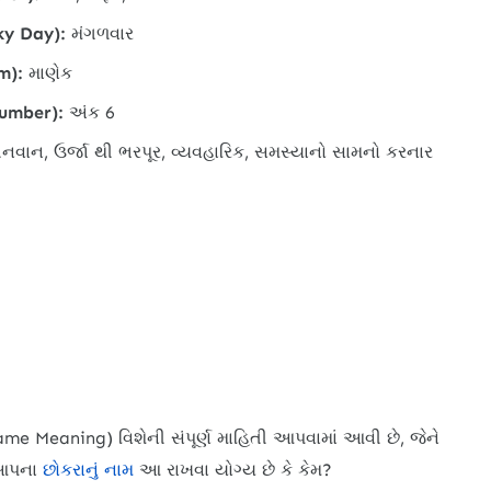
ky Day):
મંગળવાર
m):
માણેક
Number):
અંક 6
નવાન, ઉર્જા થી ભરપૂર, વ્યવહારિક, સમસ્યાનો સામનો કરનાર
e Meaning) વિશેની સંપૂર્ણ માહિતી આપવામાં આવી છે, જેને
ે આપના
છોકરાનું નામ
આ રાખવા યોગ્ય છે કે કેમ?