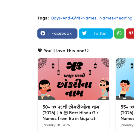
Tags :
Boys-And-Girls-Names
Names-Meaning
Facebook
Twitter
💖 You'll love this one!
50+ ઋ પરથી છોકરીઓના નામ
55+ ઋ
(2026) | 👧🏻 Best Hindu Girl
(2026)
Names from Ru in Gujarati
Names 
January 01, 2026
January