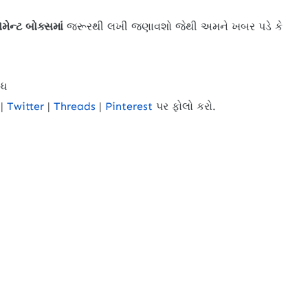
ોમેન્ટ બોક્સમાં
જરૂરથી લખી જણાવશો જેથી અમને ખબર પડે કે
્ધ
|
Twitter
|
Threads
|
Pinterest
પર ફોલો કરો.