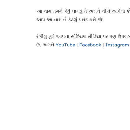
આ નામ તમને કેવું લાગ્યું તે અમને નીચે આપેલા
ક
આપ આ નામ ને કેટલું પસંદ કરો છો!
રંગીલુ હવે આપના સોશ્યિલ મીડિયા પર પણ ઉપલબ
છે.
અમને
YouTube
|
Facebook
|
Instagram