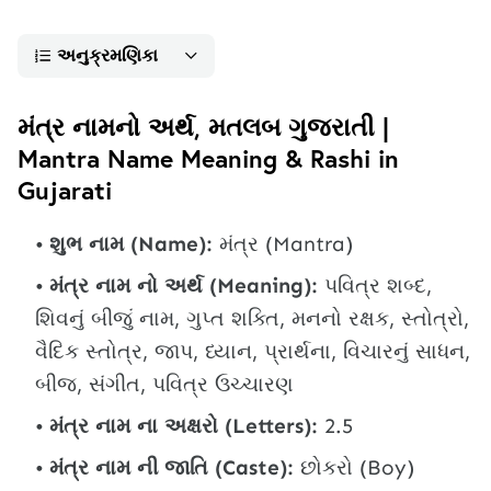
અનુક્રમણિકા
મંત્ર નામનો અર્થ, મતલબ ગુજરાતી |
Mantra Name Meaning & Rashi in
Gujarati
શુભ નામ (Name):
મંત્ર (Mantra)
મંત્ર નામ નો અર્થ (Meaning):
પવિત્ર શબ્દ,
શિવનું બીજું નામ, ગુપ્ત શક્તિ, મનનો રક્ષક, સ્તોત્રો,
વૈદિક સ્તોત્ર, જાપ, ધ્યાન, પ્રાર્થના, વિચારનું સાધન,
બીજ, સંગીત, પવિત્ર ઉચ્ચારણ
મંત્ર નામ ના અક્ષરો (Letters):
2.5
મંત્ર નામ ની જાતિ (Caste):
છોકરો (Boy)