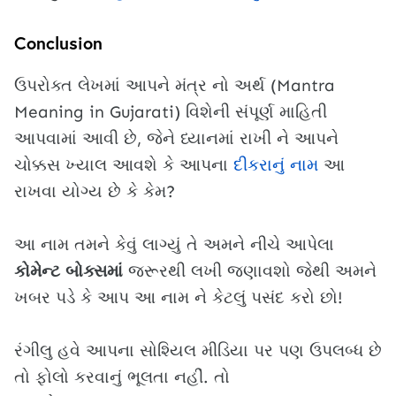
Conclusion
ઉપરોક્ત લેખમાં આપને મંત્ર નો અર્થ (Mantra
Meaning in Gujarati) વિશેની સંપૂર્ણ માહિતી
આપવામાં આવી છે, જેને ધ્યાનમાં રાખી ને આપને
ચોક્કસ ખ્યાલ આવશે કે આપના
દીકરાનું નામ
આ
રાખવા યોગ્ય છે કે કેમ?
આ નામ તમને કેવું લાગ્યું તે અમને નીચે આપેલા
કોમેન્ટ બોક્સમાં
જરૂરથી લખી જણાવશો જેથી અમને
ખબર પડે કે આપ આ નામ ને કેટલું પસંદ કરો છો!
રંગીલુ હવે આપના સોશ્યિલ મીડિયા પર પણ ઉપલબ્ધ છે
તો ફોલો કરવાનું ભૂલતા નહીં. તો