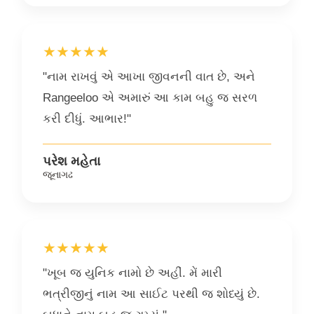
★★★★★
"નામ રાખવું એ આખા જીવનની વાત છે, અને
Rangeeloo એ અમારું આ કામ બહુ જ સરળ
કરી દીધું. આભાર!"
પરેશ મહેતા
જૂનાગઢ
★★★★★
"ખૂબ જ યુનિક નામો છે અહીં. મેં મારી
ભત્રીજીનું નામ આ સાઈટ પરથી જ શોધ્યું છે.