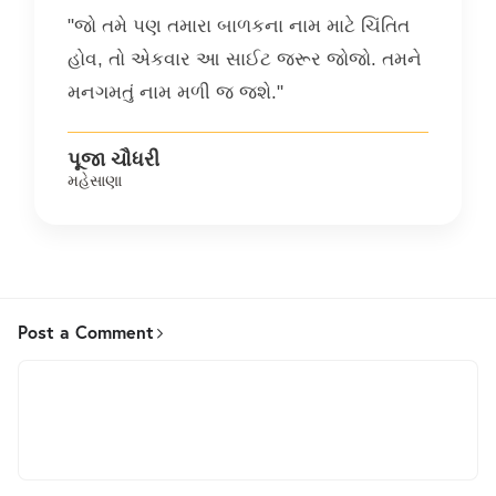
"જો તમે પણ તમારા બાળકના નામ માટે ચિંતિત
હોવ, તો એકવાર આ સાઈટ જરૂર જોજો. તમને
મનગમતું નામ મળી જ જશે."
પૂજા ચૌધરી
મહેસાણા
Post a Comment