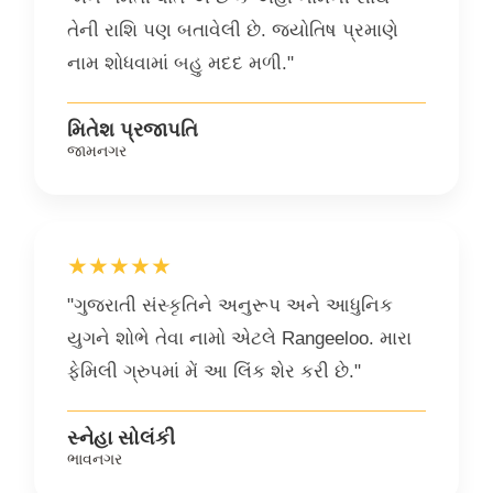
તેની રાશિ પણ બતાવેલી છે. જ્યોતિષ પ્રમાણે
નામ શોધવામાં બહુ મદદ મળી."
મિતેશ પ્રજાપતિ
જામનગર
★★★★★
"ગુજરાતી સંસ્કૃતિને અનુરૂપ અને આધુનિક
યુગને શોભે તેવા નામો એટલે Rangeeloo. મારા
ફેમિલી ગ્રુપમાં મેં આ લિંક શેર કરી છે."
સ્નેહા સોલંકી
ભાવનગર