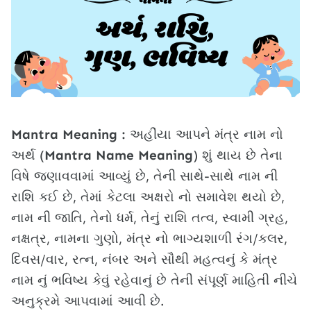
Mantra Meaning :
અહીંયા આપને મંત્ર નામ નો
અર્થ (
Mantra Name Meaning
) શું થાય છે તેના
વિષે જણાવવામાં આવ્યું છે, તેની સાથે-સાથે નામ ની
રાશિ કઈ છે, તેમાં કેટલા અક્ષરો નો સમાવેશ થયો છે,
નામ ની જાતિ, તેનો ધર્મ, તેનું રાશિ તત્વ, સ્વામી ગ્રહ,
નક્ષત્ર, નામના ગુણો, મંત્ર નો ભાગ્યશાળી રંગ/કલર,
દિવસ/વાર, રત્ન, નંબર અને સૌથી મહત્વનું કે મંત્ર
નામ નું ભવિષ્ય કેવું રહેવાનું છે તેની સંપૂર્ણ માહિતી નીચે
અનુક્રમે આપવામાં આવી છે.