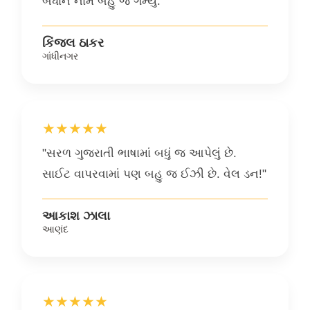
બધાને નામ બહુ જ ગમ્યું."
કિંજલ ઠાકર
ગાંધીનગર
★★★★★
"સરળ ગુજરાતી ભાષામાં બધું જ આપેલું છે.
સાઈટ વાપરવામાં પણ બહુ જ ઈઝી છે. વેલ ડન!"
આકાશ ઝાલા
આણંદ
★★★★★