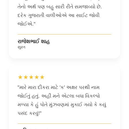
તેનો અર્થ પણ બહુ સારી રીતે સમજાવ્યો છે.
દરેક ગુજરાતી વાલીઓએ આ સાઈટ જોવી
જોઈએ."
રાજેશભાઈ શાહ
સુરત
★★★★★
"મારે મારા દીકરા માટે 'ક' અક્ષર પરથી નામ
જોઈતું હતું. અહીં મને એટલા બધા વિકલ્પો
મળ્યા કે હું પોતે મુંઝવણમાં મુકાઈ ગયો કે કયું
પસંદ કરવું!"