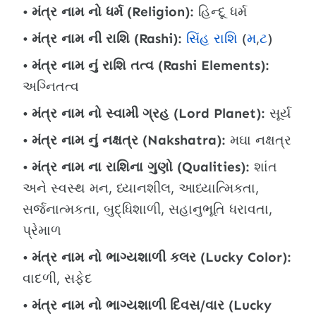
મંત્ર નામ નો ધર્મ (Religion):
હિન્દૂ ધર્મ
મંત્ર નામ ની રાશિ (Rashi):
સિંહ રાશિ
(
મ
,
ટ
)
મંત્ર નામ નું રાશિ તત્વ (Rashi Elements):
અગ્નિતત્વ
મંત્ર નામ નો સ્વામી ગ્રહ (Lord Planet):
સૂર્ય
મંત્ર નામ નું નક્ષત્ર (Nakshatra):
મઘા નક્ષત્ર
મંત્ર નામ ના રાશિના ગુણો (Qualities):
શાંત
અને સ્વસ્થ મન, ધ્યાનશીલ, આધ્યાત્મિકતા,
સર્જનાત્મકતા, બુદ્ધિશાળી, સહાનુભૂતિ ધરાવતા,
પ્રેમાળ
મંત્ર નામ નો ભાગ્યશાળી કલર (Lucky Color):
વાદળી, સફેદ
મંત્ર નામ નો ભાગ્યશાળી દિવસ/વાર (Lucky