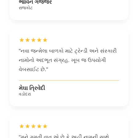
ભાવિન ગજ્જર
રાજકોટ
★★★★★
"નવા જન્મેલા બાળકો માટે ટ્રેન્ડી અને સંસ્કારી
નામોનો અદભૂત સંગ્રહ. ખૂબ જ ઉપયોગી
વેબસાઈટ છે."
મેઘા ત્રિવેદી
વડોદરા
★★★★★
"મને ગમતી વાત એ છે કે અહીં નામની સાથે