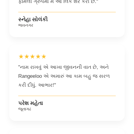
ફેમિલી ગ્રુપમાં મેં આ લિંક શેર કરી છે."
સ્નેહા સોલંકી
ભાવનગર
★★★★★
"નામ રાખવું એ આખા જીવનની વાત છે, અને
Rangeeloo એ અમારું આ કામ બહુ જ સરળ
કરી દીધું. આભાર!"
પરેશ મહેતા
જૂનાગઢ