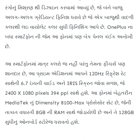
રંગોનું મિશ્રણ થી ડિઝાઇન કરવામાં આવ્યું છે, જે બંને બાજુ
અલગ-અલગ ગ્રેડિયન્ટ ફિનિશ ધરાવે છે જે એક બાજુથી વાદળી
કલરથી લઇ વાયોલેટ કલર સુધી ફિનિશિંગ આપે છે. OnePlus ના
બધા સ્માર્ટફોન ની જેમ આ ફોનમાં પણ બેક પેનલ કંઈક અનોખી
છે.
આ સ્માર્ટફોનમાં માત્ર કલરો જ નહીં પરંતુ તેમના ફીચર્સ પણ
શાનદાર છે, આ પ્રાઇમ એડિશનમાં આપને 120Hz રિફ્રેશ રેટ
સાથેની 6.7 ઇંચની વાઈડ અને IRIS સ્ક્રિન જોવા મળશ, જે
2400 X 1080 pixels 394 ppi સાથે હશે. આ ફોનમાં બેહતરીન
MediaTek નું Dimensity 8100-Max પ્રોસેસોર સેટ છે, જેની
તાકાત વધારતી 8GB ની RAM સાથે જોડાયેલી છે અને તે 128GB
સુધીનું ઓનબોર્ડ સ્ટોરેજ ધરાવતો હશે.