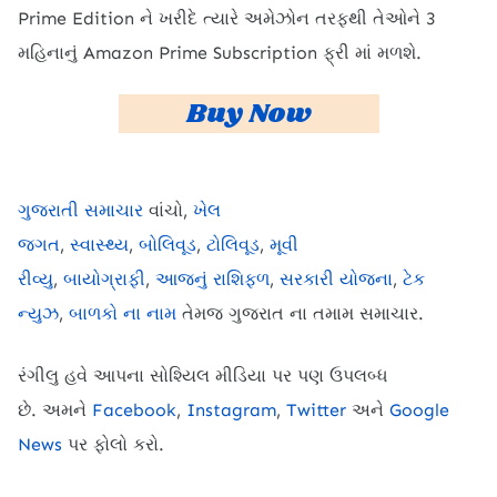
Prime Edition ને ખરીદે ત્યારે અમેઝોન તરફથી તેઓને 3
મહિનાનું Amazon Prime Subscription ફ્રી માં મળશે.
Buy Now
ગુજરાતી સમાચાર
વાંચો,
ખેલ
જગત
,
સ્વાસ્થ્ય
,
બોલિવૂડ
,
ટોલિવૂડ
,
મૂવી
રીવ્યુ
,
બાયોગ્રાફી
,
આજનું રાશિફળ
,
સરકારી યોજના
,
ટેક
ન્યુઝ
,
બાળકો ના નામ
તેમજ ગુજરાત ના તમામ સમાચાર.
રંગીલુ હવે આપના સોશ્યિલ મીડિયા પર પણ ઉપલબ્ધ
છે.
અમને
Facebook
,
Instagram
,
Twitter
અને
Google
News
પર ફોલો કરો.