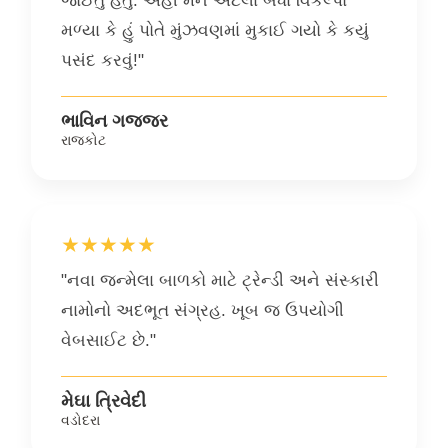
જોઈતું હતું. અહીં મને એટલા બધા વિકલ્પો
મળ્યા કે હું પોતે મુંઝવણમાં મુકાઈ ગયો કે કયું
પસંદ કરવું!"
ભાવિન ગજ્જર
રાજકોટ
★★★★★
"નવા જન્મેલા બાળકો માટે ટ્રેન્ડી અને સંસ્કારી
નામોનો અદભૂત સંગ્રહ. ખૂબ જ ઉપયોગી
વેબસાઈટ છે."
મેઘા ત્રિવેદી
વડોદરા