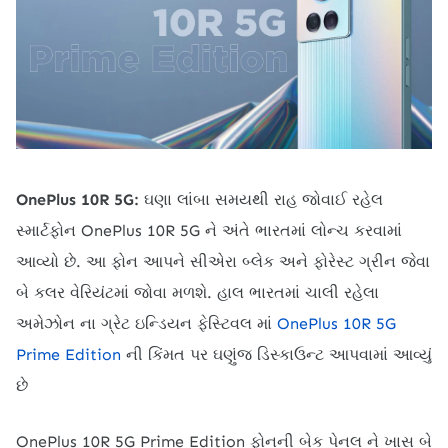
OnePlus 10R 5G:
ઘણા લાંબા સમયથી રાહ જોવાઈ રહેલ
સ્માર્ટફોન OnePlus 10R 5G ને અંતે ભારતમાં લોન્ચ કરવામાં
આવ્યો છે. આ ફોન આપને સીએરા બ્લેક અને ફોરેસ્ટ ગ્રીન જેવા
બે કલર વેરિયંટમાં જોવા મળશે. હાલ ભારતમાં ચાલી રહેલા
અમેઝોન ના ગ્રેટ ઇન્ડિયન ફેસ્ટિવલ માં
OnePlus 10R 5G
Prime Edition
ની કિંમત પર ઘણુંજ ડિસ્કાઉન્ટ આપવામાં આવ્યું
છે
OnePlus 10R 5G Prime Edition ફોનની બેક પેનલ ને ખાસ બે