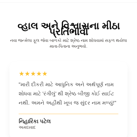
વ્હાલ અને વિશ્વાસના મીઠા
પ્રતિભાવો
નવા જન્મેલા ફૂલ જેવા બાળકો માટે શ્રેષ્ઠ નામ શોધવામાં સફળ થયેલા
માતા-પિતાના અનુભવો.
★★★★★
"મારી દીકરી માટે આધુનિક અને અર્થપૂર્ણ નામ
શોધવા માટે 'રંગીલું' થી શ્રેષ્ઠ બીજી કોઈ સાઈટ
નથી. અમને અહીંથી ખૂબ જ સુંદર નામ મળ્યું!"
નિહારિકા પટેલ
અમદાવાદ