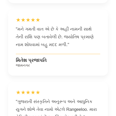
★★★★★
"મને ગમતી વાત એ છે કે અહીં નામની સાથે
તેની રાશિ પણ બતાવેલી છે. જ્યોતિષ પ્રમાણે
નામ શોધવામાં બહુ મદદ મળી."
મિતેશ પ્રજાપતિ
જામનગર
★★★★★
"ગુજરાતી સંસ્કૃતિને અનુરૂપ અને આધુનિક
યુગને શોભે તેવા નામો એટલે Rangeeloo. મારા