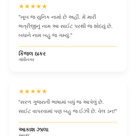
★★★★★
"ખૂબ જ યુનિક નામો છે અહીં. મેં મારી
ભત્રીજીનું નામ આ સાઈટ પરથી જ શોધ્યું છે.
બધાને નામ બહુ જ ગમ્યું."
કિંજલ ઠાકર
ગાંધીનગર
★★★★★
"સરળ ગુજરાતી ભાષામાં બધું જ આપેલું છે.
સાઈટ વાપરવામાં પણ બહુ જ ઈઝી છે. વેલ ડન!"
આકાશ ઝાલા
આણંદ