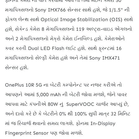
ફોનના કેમેરા ની વાત કરવામાં આવે તો તેમાં મેઈન કેમેરા 50
મગાપિક્સલનો Sony IMX766 સેન્સર સાથે હશે, જે 1/1.5" ની
ફોકલ લેન્થ સાથે Optical Image Stabilization (OIS) સાથે
હશે, સેકેન્ડ કેમેરા 8 મેગાપિક્સલનો 119 અલ્ટ્રા-વાઇડ એંગલનો
અને 2 મેગાપિક્સલનો મેક્રો કેમેરા ઈનબિલ્ડ હશે. કેમેરાઓને
કવર કરતી Dual LED Flash લઈટ હશે. સાથે ફ્રન્ટમાં 16
મગાપિક્સલનો સેલ્ફી કેમેરા હશે અને તેમાં Sony IMX471
સેન્સર હશે.
OnePlus 10R 5G ના બેટરી કમ્પોનેન્ટ પર નજર કરીએ તો
આપણને આમાં 5,000 mAh ની બેટરી જોવા મળશે, જેને પાવર
આપવા માટે કંપનીએ 80W નું SuperVOOC ચાર્જર આપ્યું છે,
અને દાવો કરે છે કે બેટરીને 0% થી 100% સુધી માત્ર 32 મિનિટ
માં જ રિચાર્જ થવાનો સમય લાગશે. ફોનમા In-Display
Fingerprint Sensor પણ જોવા મળશે.