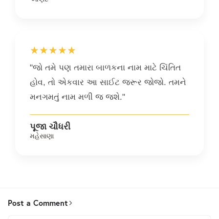
★★★★★
"જો તમે પણ તમારા બાળકના નામ માટે ચિંતિત
હોવ, તો એકવાર આ સાઈટ જરૂર જોજો. તમને
મનગમતું નામ મળી જ જશે."
પૂજા ચૌધરી
મહેસાણા
Post a Comment