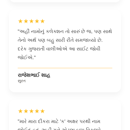
★★★★★
"અહીં નામોનું કલેક્શન તો સારું છે જ, પણ સાથે
તેનો અર્થ પણ બહુ સારી રીતે સમજાવ્યો છે.
દરેક ગુજરાતી વાલીઓએ આ સાઈટ જોવી
જોઈએ."
રાજેશભાઈ શાહ
સુરત
★★★★★
"મારે મારા દીકરા માટે 'ક' અક્ષર પરથી નામ