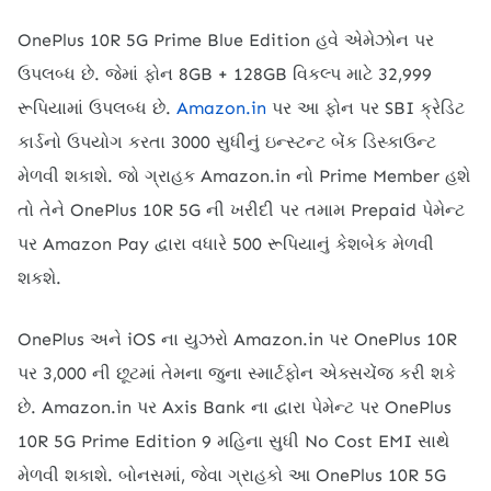
OnePlus 10R 5G Prime Blue Edition હવે એમેઝોન પર
ઉપલબ્ધ છે. જેમાં ફોન 8GB + 128GB વિકલ્પ માટે 32,999
રૂપિયામાં ઉપલબ્ધ છે.
Amazon.in
પર આ ફોન પર SBI ક્રેડિટ
કાર્ડનો ઉપયોગ કરતા 3000 સુધીનું ઇન્સ્ટન્ટ બેંક ડિસ્કાઉન્ટ
મેળવી શકાશે. જો ગ્રાહક Amazon.in નો Prime Member હશે
તો તેને OnePlus 10R 5G ની ખરીદી પર તમામ Prepaid પેમેન્ટ
પર Amazon Pay દ્વારા વધારે 500 રૂપિયાનું કેશબેક મેળવી
શકશે.
OnePlus અને iOS ના યુઝરો Amazon.in પર OnePlus 10R
પર 3,000 ની છૂટમાં તેમના જુના સ્માર્ટફોન એક્સચેંજ કરી શકે
છે. Amazon.in પર Axis Bank ના દ્વારા પેમેન્ટ પર OnePlus
10R 5G Prime Edition 9 મહિના સુધી No Cost EMI સાથે
મેળવી શકાશે. બોનસમાં, જેવા ગ્રાહકો આ OnePlus 10R 5G