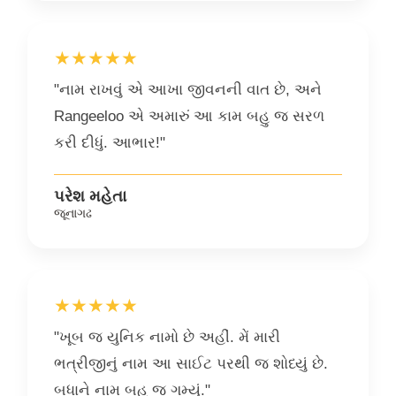
★★★★★
"નામ રાખવું એ આખા જીવનની વાત છે, અને
Rangeeloo એ અમારું આ કામ બહુ જ સરળ
કરી દીધું. આભાર!"
પરેશ મહેતા
જૂનાગઢ
★★★★★
"ખૂબ જ યુનિક નામો છે અહીં. મેં મારી
ભત્રીજીનું નામ આ સાઈટ પરથી જ શોધ્યું છે.
બધાને નામ બહુ જ ગમ્યું."