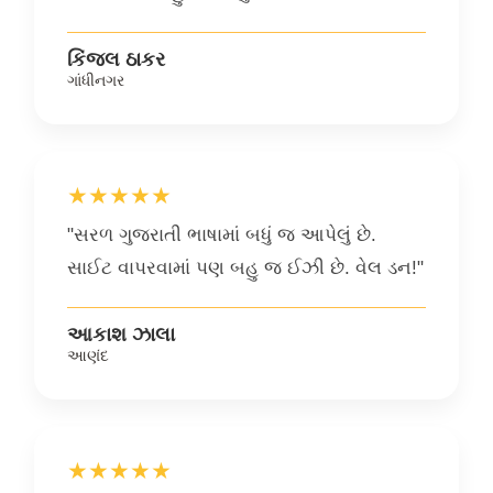
કિંજલ ઠાકર
ગાંધીનગર
★★★★★
"સરળ ગુજરાતી ભાષામાં બધું જ આપેલું છે.
સાઈટ વાપરવામાં પણ બહુ જ ઈઝી છે. વેલ ડન!"
આકાશ ઝાલા
આણંદ
★★★★★