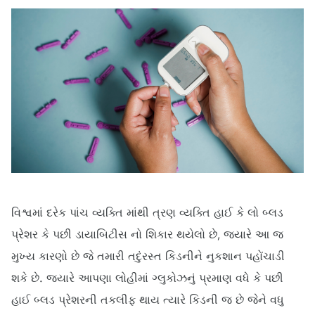
વિશ્વમાં દરેક પાંચ વ્યક્તિ માંથી ત્રણ વ્યક્તિ હાઈ કે લો બ્લડ
પ્રેશર કે પછી ડાયાબિટીસ નો શિકાર થયેલો છે, જયારે આ જ
મુખ્ય કારણો છે જે તમારી તદુંરસ્ત કિડનીને નુકશાન પહોંચાડી
શકે છે. જયારે આપણા લોહીમાં ગ્લુકોઝનું પ્રમાણ વધે કે પછી
હાઈ બ્લડ પ્રેશરની તકલીફ થાય ત્યારે કિડની જ છે જેને વધુ