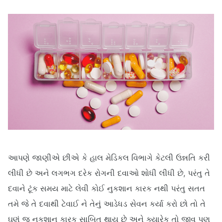
આપણે જાણીએ છીએ કે હાલ મેડિકલ વિભાગે કેટલી ઉન્નતિ કરી
લીધી છે અને લગભગ દરેક રોગની દવાઓ શોધી લીધી છે, પરંતુ તે
દવાને ટૂંક સમય માટે લેવી કોઈ નુકશાન કારક નથી પરંતુ સતત
તમે જે તે દવાથી ટેવાઈ ને તેનું આડેધડ સેવન કર્યા કરો છો તો તે
ઘણું જ નુકશાન કારક સાબિત થાય છે અને ક્યારેક તો જીવ પણ