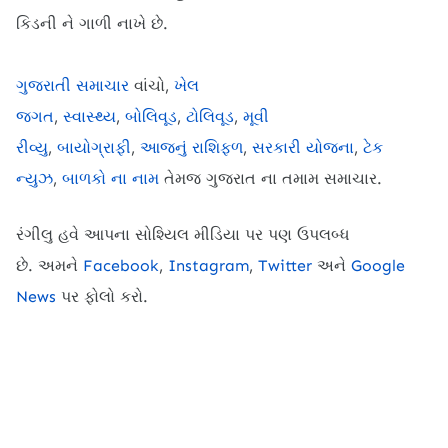
કિડની ને ગાળી નાખે છે.
ગુજરાતી સમાચાર
વાંચો,
ખેલ
જગત
,
સ્વાસ્થ્ય
,
બોલિવૂડ
,
ટોલિવૂડ
,
મૂવી
રીવ્યુ
,
બાયોગ્રાફી
,
આજનું રાશિફળ
,
સરકારી યોજના
,
ટેક
ન્યુઝ
,
બાળકો ના નામ
તેમજ ગુજરાત ના તમામ સમાચાર.
રંગીલુ હવે આપના સોશ્યિલ મીડિયા પર પણ ઉપલબ્ધ
છે.
અમને
Facebook
,
Instagram
,
Twitter
અને
Google
News
પર ફોલો કરો.