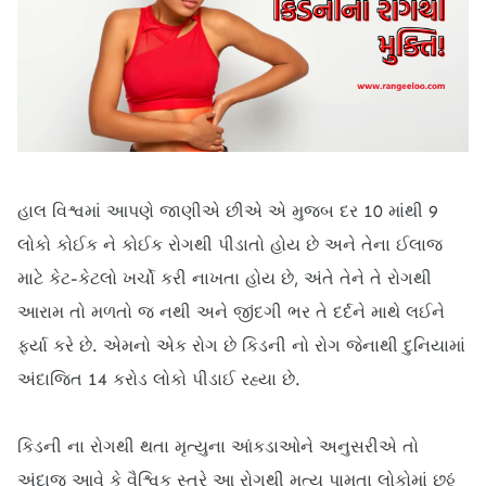
હાલ વિશ્વમાં આપણે જાણીએ છીએ એ મુજબ દર 10 માંથી 9
લોકો કોઈક ને કોઈક રોગથી પીડાતો હોય છે અને તેના ઈલાજ
માટે કેટ-કેટલો ખર્ચો કરી નાખતા હોય છે, અંતે તેને તે રોગથી
આરામ તો મળતો જ નથી અને જીંદગી ભર તે દર્દને માથે લઈને
ફર્યા કરે છે. એમનો એક રોગ છે કિડની નો રોગ જેનાથી દુનિયામાં
અંદાજિત 14 કરોડ લોકો પીડાઈ રહ્યા છે.
કિડની ના રોગથી થતા મૃત્યુના આંકડાઓને અનુસરીએ તો
અંદાજ આવે કે વૈશ્વિક સ્તરે આ રોગથી મૃત્યુ પામતા લોકોમાં છઠ્ઠું