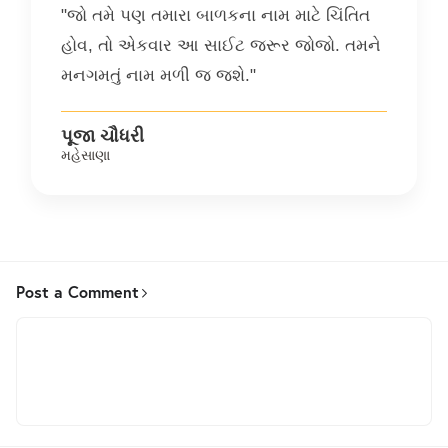
"જો તમે પણ તમારા બાળકના નામ માટે ચિંતિત
હોવ, તો એકવાર આ સાઈટ જરૂર જોજો. તમને
મનગમતું નામ મળી જ જશે."
પૂજા ચૌધરી
મહેસાણા
Post a Comment