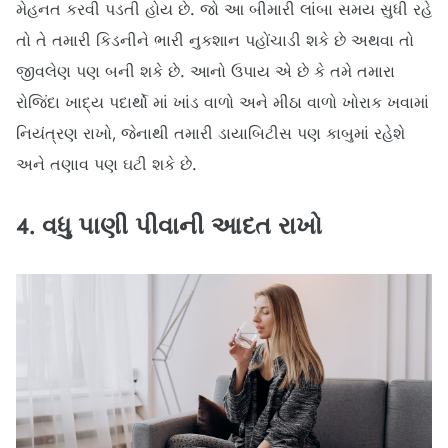
મેહનત કરવી પડતી હોય છે. જો આ બીમારી લાંબા સમય સુધી રહે
તો તે તમારી કિડનીને ભારી નુકશાન પહોંચાડી શકે છે અથવા તો
જીવલેણ પણ બની શકે છે. આનો ઉપાય એ છે કે તમે તમારા
રોજિંદા ખાદ્ય પદાર્થો માં ખાંડ વાળો અને મીઠા વાળો ખોરાક ખવામાં
નિયંત્રણ રાખો, જેનાથી તમારી ડાયાબિટીસ પણ કાબુમાં રહેશે
અને તણાવ પણ ઘટી શકે છે.
4. વધુ પાણી પીવાની આદત રાખો