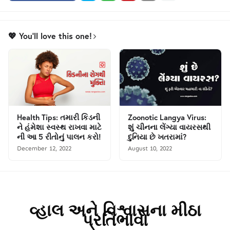
💖 You'll love this one!
Health Tips: તમારી કિડની
Zoonotic Langya Virus:
ને હંમેશા સ્વસ્થ રાખવા માટે
શું ચીનના લેંગ્યા વાયરસથી
ની આ 5 રીતોનું પાલન કરો!
દુનિયા છે ખતરામાં?
December 12, 2022
August 10, 2022
વ્હાલ અને વિશ્વાસના મીઠા
પ્રતિભાવો