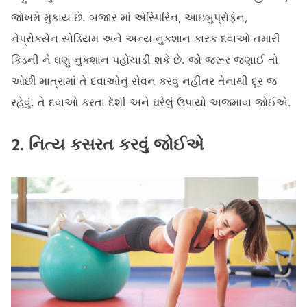
જોખમે મુકાય છે. બજાર માં એસ્પિરિન, આઇબુપ્રોફેન,
નેપ્રોક્સેન સોડિયમ અને અન્ય નુકશાન કારક દવાઓ તમારી
કિડની ને ઘણું નુકશાન પહોંચાડી શકે છે. જો જરૂર જણાઈ તો
ઓછી માત્રામાં તે દવાઓનું સેવન કરવું નહીંતર તેનાથી દૂર જ
રહેવું. તે દવાઓ કરતા દેશી અને ઘરેલું ઉપાયો અજમાવા જોઈએ.
2. નિત્ય કસરત કરવું જોઈએ