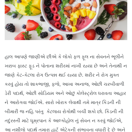
હાલ આપણે જાણીએ છીએ કે લોકો ફળ ફૂલ ના સેવનને ભૂલીને
ખરાબ ફાસ્ટ ફૂડ ને પોતાના શરીરમાં નાખી રહ્યા છે અને તેનાથી ન
જાણે કેટ-કેટલા રોગ ઉત્પન્ન થઈ રહ્યા છે. શરીર ને રોગ મુક્ત
કરવું હોય તો શાકભાજી, ફળો, આખા અનાજ, ઓછી ચરબીવાળી
ડેરી પદાર્થ, ઓછી સોડિયમ અને ઓછું કોલેસ્ટ્રોલ ધરાવતા આહાર
ને આરોગવા જોઈએ. સારો ખોરાક લેવાથી તમે માત્ર કિડની ની
બીમારી જ નહિ પરંતુ કેટલાય રોગોથી બચી શકો છો. કિડની ની
તદુંરસ્તી માટે ધૂમ્રપાન કે આલ્કોહોલ નું સેવન ન કરવું જોઈએ,
આ નશીલો પદાર્થ તમારા હાર્ટ એટેકની સંભાવના વધારી દે છે અને