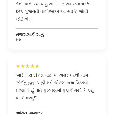
તેનો અર્થ પણ બહુ સારી રીતે સમજાવ્યો છે.
દરેક ગુજરાતી વાલીઓએ આ સાઈટ જોવી
જોઈએ."
રાજેશભાઈ શાહ
સુરત
★★★★★
"મારે મારા દીકરા માટે 'ક' અક્ષર પરથી નામ
જોઈતું હતું. અહીં મને એટલા બધા વિકલ્પો
મળ્યા કે હું પોતે મુંઝવણમાં મુકાઈ ગયો કે કયું
પસંદ કરવું!"
ભાવિન ગજ્જર