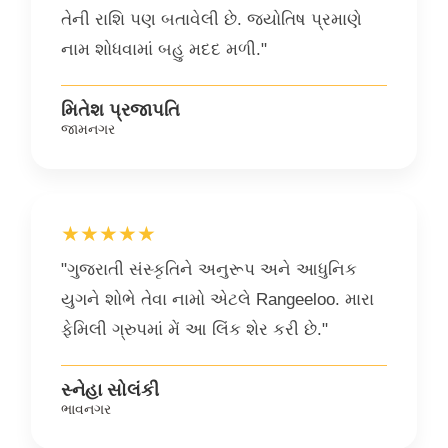
તેની રાશિ પણ બતાવેલી છે. જ્યોતિષ પ્રમાણે
નામ શોધવામાં બહુ મદદ મળી."
મિતેશ પ્રજાપતિ
જામનગર
★★★★★
"ગુજરાતી સંસ્કૃતિને અનુરૂપ અને આધુનિક
યુગને શોભે તેવા નામો એટલે Rangeeloo. મારા
ફેમિલી ગ્રુપમાં મેં આ લિંક શેર કરી છે."
સ્નેહા સોલંકી
ભાવનગર