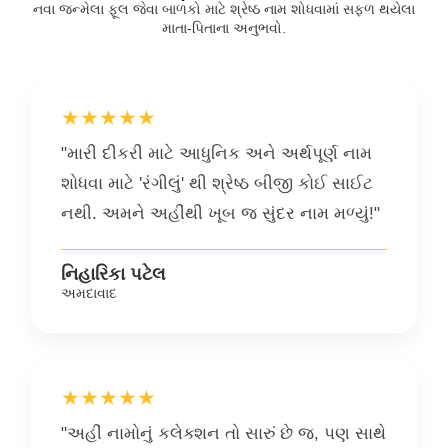
નવા જન્મેલા ફૂલ જેવા બાળકો માટે શ્રેષ્ઠ નામ શોધવામાં સફળ થયેલા
માતા-પિતાના અનુભવો.
★★★★★
"મારી દીકરી માટે આધુનિક અને અર્થપૂર્ણ નામ
શોધવા માટે 'રંગીલું' થી શ્રેષ્ઠ બીજી કોઈ સાઈટ
નથી. અમને અહીંથી ખૂબ જ સુંદર નામ મળ્યું!"
નિહારિકા પટેલ
અમદાવાદ
★★★★★
"અહીં નામોનું કલેક્શન તો સારું છે જ, પણ સાથે