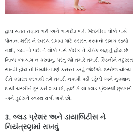
હાલ સતત તણાવ ભરી અને ભાગદોડ ભરી જિંદગીમાં લોકો પાસે
પોતાના શરીર ને સ્વસ્થ રાખવા માટે કસરત કરવાનો સમય રહ્યો
નથી, ક્યા તો પછી તે લોકો પાસે કોઈક ને કોઈક બહાનું હોય છે
નિત્ય વ્યાયામ ન કરવાનું. પરંતુ જો તમારે તમારી કિડનીને તંદુરસ્ત
રાખવી હોય તો નિયમિતપણે કસરત કરવું જોઈએ. દરરોજ યોગ્ય
રીતે કસરત કરવાથી તમે તમારી નકામી પડી રહેલી અને નુકશાન
દાયી ચરબીને દૂર કરી શકો છો, હાઈ કે લો બ્લડ પ્રેશરથી છુટકારો
અને હૃદયને સ્વસ્થ રાખી શકો છો.
3. બ્લડ પ્રેશર અને ડાયાબિટીસ ને
નિયંત્રણમાં રાખવું