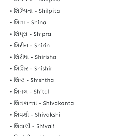
શિલ્પિતા - Shilpita
શિના - Shina
શિપ્રા - Shipra
શિરીન - Shirin
શિરીષા - Shirisha
શિશિર - Shishir
શિષ્ટ - Shishtha
શિતલ - Shital
શિવકાન્તા - Shivakanta
શિવક્ષી - Shivakshi
શિવાલી - Shivali