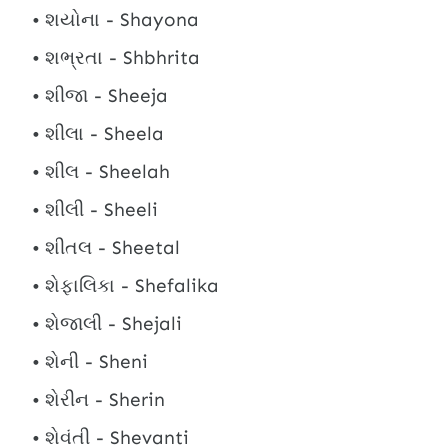
શયોના - Shayona
શભ્રતા - Shbhrita
શીજા - Sheeja
શીલા - Sheela
શીલ - Sheelah
શીલી - Sheeli
શીતલ - Sheetal
શેફાલિકા - Shefalika
શેજાલી - Shejali
શેની - Sheni
શેરીન - Sherin
શેવંતી - Shevanti