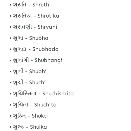
શ્રુતિ - Shruthi
શ્રુતિકા - Shrutika
શ્રાવણી - Shrvani
શુભા - Shubha
શુભદા - Shubhada
શુભાંગી - Shubhangi
શુભી - Shubhi
શુચી - Shuchi
શુચિસ્મિતા - Shuchismita
શુચિતા - Shuchita
શુક્તિ - Shukti
શુલ્ક - Shulka