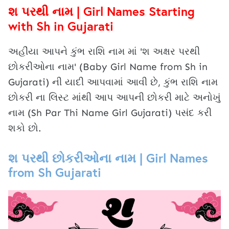
શ પરથી નામ | Girl Names Starting
with Sh in Gujarati
અહીંયા આપને કુંભ રાશિ નામ માં 'શ અક્ષર પરથી
છોકરીઓના નામ' (Baby Girl Name from Sh in
Gujarati) ની યાદી આપવામાં આવી છે, કુંભ રાશિ નામ
છોકરી ના લિસ્ટ માંથી આપ આપની છોકરી માટે અનોખું
નામ (Sh Par Thi Name Girl Gujarati) પસંદ કરી
શકો છો.
શ પરથી છોકરીઓના નામ | Girl Names
from Sh Gujarati