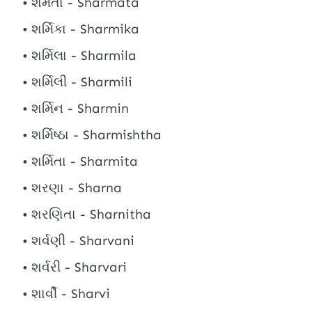
શર્મતા - Sharmata
શર્મિકા - Sharmika
શર્મિલા - Sharmila
શર્મિલી - Sharmili
શર્મિન - Sharmin
શર્મિષ્ઠા - Sharmishtha
શર્મિતા - Sharmita
શરણા - Sharna
શરણિતા - Sharnitha
શર્વણી - Sharvani
શર્વરી - Sharvari
શાર્વી - Sharvi