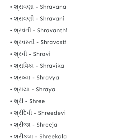
શ્રાવણા - Shravana
શ્રાવણી - Shravani
શ્રવંતી - Shravanthi
શ્રવસ્તી - Shravasti
શ્રવી - Shravi
શ્રાવિકા - Shravika
શ્રવ્યા - Shravya
શ્રાયા - Shraya
શ્રી - Shree
શ્રીદેવી - Shreedevi
શ્રીજા - Shreeja
શ્રીકલા - Shreekala