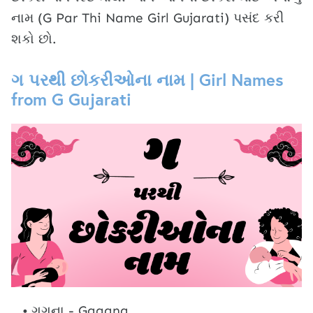
નામ (G Par Thi Name Girl Gujarati) પસંદ કરી
શકો છો.
ગ પરથી છોકરીઓના નામ | Girl Names
from G Gujarati
ગગના - Gagana