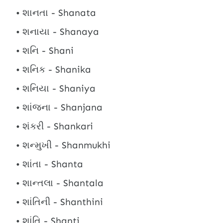
શાનતા - Shanata
શનાયા - Shanaya
શનિ - Shani
શનિક - Shanika
શનિયા - Shaniya
શાંજના - Shanjana
શંકરી - Shankari
શન્મુખી - Shanmukhi
શાંતા - Shanta
શાન્તલા - Shantala
શાંતિની - Shanthini
શાંતિ - Shanti