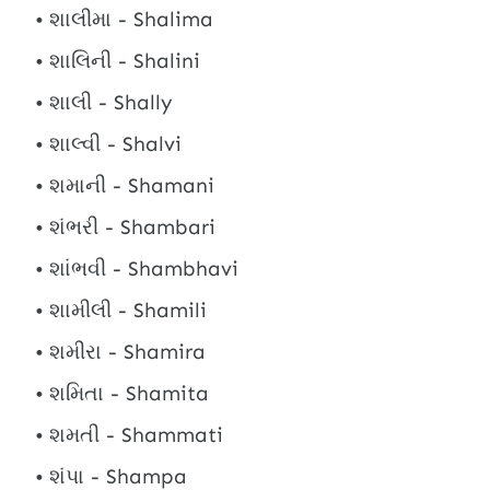
શાલીમા - Shalima
શાલિની - Shalini
શાલી - Shally
શાલ્વી - Shalvi
શમાની - Shamani
શંભરી - Shambari
શાંભવી - Shambhavi
શામીલી - Shamili
શમીરા - Shamira
શમિતા - Shamita
શમતી - Shammati
શંપા - Shampa