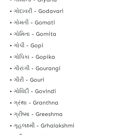
ગોદાવરી - Godavari
ગોમતી - Gomati
ગોમિતા - Gomita
ગોપી - Gopi
ગોપિકા - Gopika
ગૌરાંગી - Gourangi
ગૌરી - Gouri
ગોવિંદી - Govindi
ગ્રંથા - Granthna
ગ્રીષ્મા - Greeshma
ગૃહલક્ષ્મી - Grhalakshmi