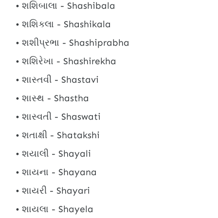
શશિબાલા - Shashibala
શશિકલા - Shashikala
શશીપ્રભા - Shashiprabha
શશિરેખા - Shashirekha
શાસ્તવી - Shastavi
શાસ્થ - Shastha
શાસ્વતી - Shaswati
શતાક્ષી - Shatakshi
શયાલી - Shayali
શાયના - Shayana
શાયરી - Shayari
શાયલા - Shayela