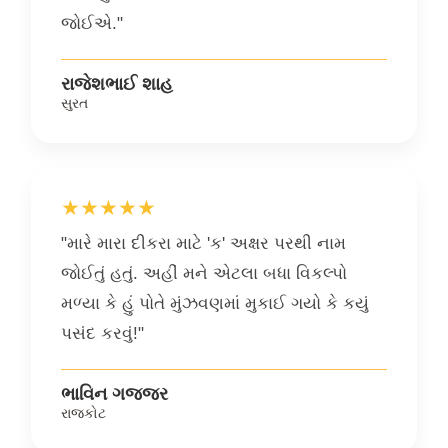
જોઈએ."
રાજેશભાઈ શાહ
સુરત
★★★★★
"મારે મારા દીકરા માટે 'ક' અક્ષર પરથી નામ
જોઈતું હતું. અહીં મને એટલા બધા વિકલ્પો
મળ્યા કે હું પોતે મુંઝવણમાં મુકાઈ ગયો કે કયું
પસંદ કરવું!"
ભાવિન ગજ્જર
રાજકોટ