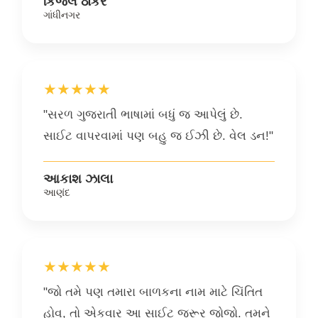
કિંજલ ઠાકર
ગાંધીનગર
★★★★★
"સરળ ગુજરાતી ભાષામાં બધું જ આપેલું છે.
સાઈટ વાપરવામાં પણ બહુ જ ઈઝી છે. વેલ ડન!"
આકાશ ઝાલા
આણંદ
★★★★★
"જો તમે પણ તમારા બાળકના નામ માટે ચિંતિત
હોવ, તો એકવાર આ સાઈટ જરૂર જોજો. તમને