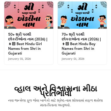
50+ શ્રી પરથી
70+ શ્રી પરથી
છોકરીઓના નામ (2026) |
છોકરાઓના નામ (2026) |
👧🏻 Best Hindu Girl
👦🏻 Best Hindu Boy
Names from Shri in
Names from Shri in
Gujarati
Gujarati
January 01, 2026
January 01, 2026
વ્હાલ અને વિશ્વાસના મીઠા
પ્રતિભાવો
નવા જન્મેલા ફૂલ જેવા બાળકો માટે શ્રેષ્ઠ નામ શોધવામાં સફળ થયેલા
માતા-પિતાના અનુભવો.