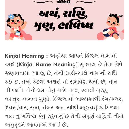
Kinjal Meaning :
અહીંયા આપને કિંજલ નામ નો
અર્થ (
Kinjal Name Meaning
) શું થાય છે તેના વિષે
જણાવવામાં આવ્યું છે, તેની સાથે-સાથે નામ ની રાશિ
કઈ છે, તેમાં કેટલા અક્ષરો નો સમાવેશ થયો છે, નામ
ની જાતિ, તેનો ધર્મ, તેનું રાશિ તત્વ, સ્વામી ગ્રહ,
નક્ષત્ર, નામના ગુણો, કિંજલ નો ભાગ્યશાળી રંગ/કલર,
દિવસ/વાર, રત્ન, નંબર અને સૌથી મહત્વનું કે કિંજલ
નામ નું ભવિષ્ય કેવું રહેવાનું છે તેની સંપૂર્ણ માહિતી નીચે
અનુક્રમે આપવામાં આવી છે.