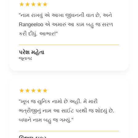
★★★★★
"નામ રાખવું એ આખા જીવનની વાત છે, અને
Rangeeloo એ અમારું આ કામ બહુ જ સરળ
કરી દીધું. આભાર!"
પરેશ મહેતા
જૂનાગઢ
★★★★★
"ખૂબ જ યુનિક નામો છે અહીં. મેં મારી
ભત્રીજીનું નામ આ સાઈટ પરથી જ શોધ્યું છે.
બધાને નામ બહુ જ ગમ્યું."