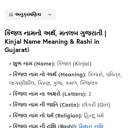
અનુક્રમણિકા
કિંજલ નામનો અર્થ, મતલબ ગુજરાતી |
Kinjal Name Meaning & Rashi in
Gujarati
શુભ નામ (Name):
કિંજલ (Kinjal)
કિંજલ નામ નો અર્થ (Meaning):
કિનારો, પવિત્ર,
લાગણીશીલ, કિરણ, કુંજ, કમળ, કિંજલક
કિંજલ નામ ના અક્ષરો (Letters):
3
કિંજલ નામ ની જાતિ (Caste):
છોકરી (Girl)
કિંજલ નામ નો ધર્મ (Religion):
હિન્દૂ ધર્મ
કિંજલ નામ ની રાશિ (Rashi):
મિથુન રાશિ