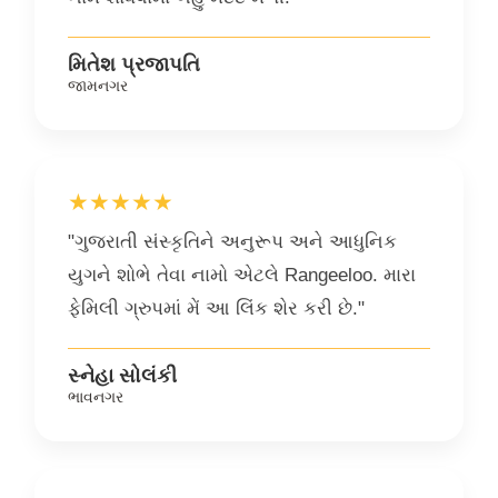
મિતેશ પ્રજાપતિ
જામનગર
★★★★★
"ગુજરાતી સંસ્કૃતિને અનુરૂપ અને આધુનિક
યુગને શોભે તેવા નામો એટલે Rangeeloo. મારા
ફેમિલી ગ્રુપમાં મેં આ લિંક શેર કરી છે."
સ્નેહા સોલંકી
ભાવનગર