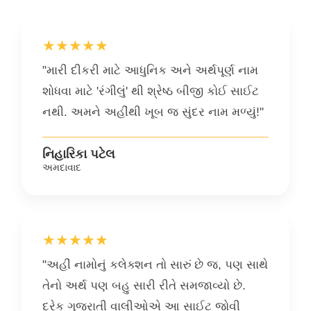
★★★★★
"મારી દીકરી માટે આધુનિક અને અર્થપૂર્ણ નામ
શોધવા માટે 'રંગીલું' થી શ્રેષ્ઠ બીજી કોઈ સાઈટ
નથી. અમને અહીંથી ખૂબ જ સુંદર નામ મળ્યું!"
નિહારિકા પટેલ
અમદાવાદ
★★★★★
"અહીં નામોનું કલેક્શન તો સારું છે જ, પણ સાથે
તેનો અર્થ પણ બહુ સારી રીતે સમજાવ્યો છે.
દરેક ગુજરાતી વાલીઓએ આ સાઈટ જોવી