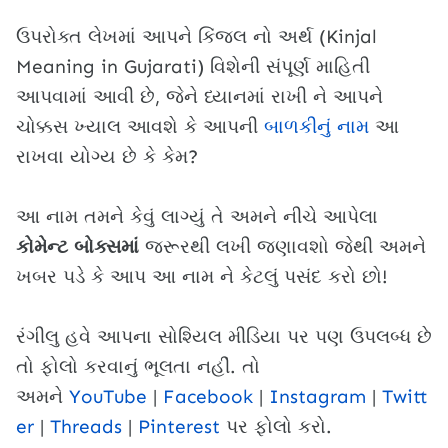
ઉપરોક્ત લેખમાં આપને કિંજલ નો અર્થ (Kinjal
Meaning in Gujarati) વિશેની સંપૂર્ણ માહિતી
આપવામાં આવી છે, જેને ધ્યાનમાં રાખી ને આપને
ચોક્કસ ખ્યાલ આવશે કે આપની
બાળકીનું નામ
આ
રાખવા યોગ્ય છે કે કેમ?
આ નામ તમને કેવું લાગ્યું તે અમને નીચે આપેલા
કોમેન્ટ બોક્સમાં
જરૂરથી લખી જણાવશો જેથી અમને
ખબર પડે કે આપ આ નામ ને કેટલું પસંદ કરો છો!
રંગીલુ હવે આપના સોશ્યિલ મીડિયા પર પણ ઉપલબ્ધ છે
તો ફોલો કરવાનું ભૂલતા નહીં. તો
અમને
YouTube
|
Facebook
|
Instagram
|
Twitt
er
|
Threads
|
Pinterest
પર ફોલો કરો.