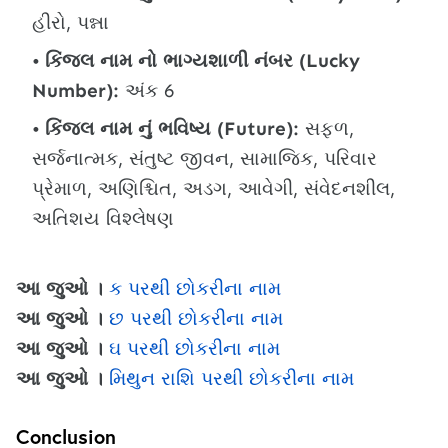
હીરો, પન્ના
કિંજલ નામ નો ભાગ્યશાળી નંબર (Lucky
Number):
અંક 6
કિંજલ નામ નું ભવિષ્ય (Future):
સફળ,
સર્જનાત્મક, સંતુષ્ટ જીવન, સામાજિક, પરિવાર
પ્રેમાળ, અણિશ્ચિત, અડગ, આવેગી, સંવેદનશીલ,
અતિશય વિશ્લેષણ
આ જુઓ ।
ક પરથી છોકરીના નામ
આ જુઓ ।
છ પરથી છોકરીના નામ
આ જુઓ ।
ઘ પરથી છોકરીના નામ
આ જુઓ ।
મિથુન રાશિ પરથી છોકરીના નામ
Conclusion