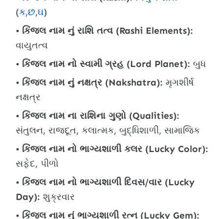
(
ક
,
છ
,
ઘ
)
કિંજલ નામ નું રાશિ તત્વ (Rashi Elements):
વાયુતત્વ
કિંજલ નામ નો સ્વામી ગ્રહ (Lord Planet):
બુધ
કિંજલ નામ નું નક્ષત્ર (Nakshatra):
મૃગશીર્ષ
નક્ષત્ર
કિંજલ નામ ના રાશિના ગુણો (Qualities):
સંતુલન, રાજદૂત, કલાત્મક, બુદ્ધિશાળી, સામાજિક
કિંજલ નામ નો ભાગ્યશાળી કલર (Lucky Color):
સફેદ, પીળો
કિંજલ નામ નો ભાગ્યશાળી દિવસ/વાર (Lucky
Day):
શુક્રવાર
કિંજલ નામ નું ભાગ્યશાળી રત્ન (Lucky Gem):