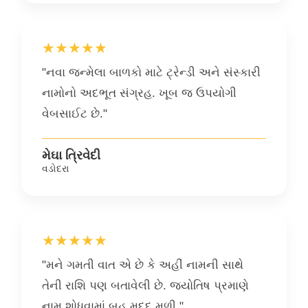
★★★★★
"નવા જન્મેલા બાળકો માટે ટ્રેન્ડી અને સંસ્કારી
નામોનો અદભૂત સંગ્રહ. ખૂબ જ ઉપયોગી
વેબસાઈટ છે."
મેઘા ત્રિવેદી
વડોદરા
★★★★★
"મને ગમતી વાત એ છે કે અહીં નામની સાથે
તેની રાશિ પણ બતાવેલી છે. જ્યોતિષ પ્રમાણે
નામ શોધવામાં બહુ મદદ મળી."