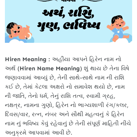
Hiren Meaning :
અહીંયા આપને હિરેન નામ નો
અર્થ (
Hiren Name Meaning
) શું થાય છે તેના વિષે
જણાવવામાં આવ્યું છે, તેની સાથે-સાથે નામ ની રાશિ
કઈ છે, તેમાં કેટલા અક્ષરો નો સમાવેશ થયો છે, નામ
ની જાતિ, તેનો ધર્મ, તેનું રાશિ તત્વ, સ્વામી ગ્રહ,
નક્ષત્ર, નામના ગુણો, હિરેન નો ભાગ્યશાળી રંગ/કલર,
દિવસ/વાર, રત્ન, નંબર અને સૌથી મહત્વનું કે હિરેન
નામ નું ભવિષ્ય કેવું રહેવાનું છે તેની સંપૂર્ણ માહિતી નીચે
અનુક્રમે આપવામાં આવી છે.