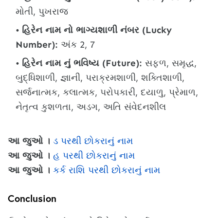
મોતી, પુખરાજ
હિરેન નામ નો ભાગ્યશાળી નંબર (Lucky
Number):
અંક 2, 7
હિરેન નામ નું ભવિષ્ય (Future):
સફળ, સમૃદ્ધ,
બુદ્ધિશાળી, જ્ઞાની, પરાક્રમશાળી, શક્તિશાળી,
સર્જનાત્મક, કલાત્મક, પરોપકારી, દયાળુ, પ્રેમાળ,
નેતૃત્વ કુશળતા, અડગ, અતિ સંવેદનશીલ
આ જુઓ ।
ડ પરથી છોકરાનું નામ
આ જુઓ ।
હ પરથી છોકરાનું નામ
આ જુઓ ।
કર્ક રાશિ પરથી છોકરાનું નામ
Conclusion