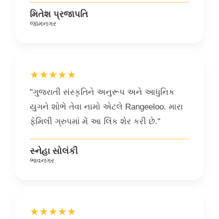
મિતેશ પ્રજાપતિ
જામનગર
★★★★★
"ગુજરાતી સંસ્કૃતિને અનુરૂપ અને આધુનિક
યુગને શોભે તેવા નામો એટલે Rangeeloo. મારા
ફેમિલી ગ્રુપમાં મેં આ લિંક શેર કરી છે."
સ્નેહા સોલંકી
ભાવનગર
★★★★★