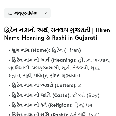
અનુક્રમણિકા
હિરેન નામનો અર્થ, મતલબ ગુજરાતી | Hiren
Name Meaning & Rashi in Gujarati
શુભ નામ (Name):
હિરેન (Hiren)
હિરેન નામ નો અર્થ (Meaning):
હીરાના ભગવાન,
બુદ્ધિશાળી, પરાક્રમશાળી, સૂર્ય, તેજસ્વી, શુદ્ધ,
મહાન, સૂર્ય, પવિત્ર, સુંદર, મૂલ્યવાન
હિરેન નામ ના અક્ષરો (Letters):
3
હિરેન નામ ની જાતિ (Caste):
છોકરો (Boy)
હિરેન નામ નો ધર્મ (Religion):
હિન્દૂ ધર્મ
હિરેન નામ ની રાશિ (Rashi):
કર્ક રાશિ (ડ,હ)