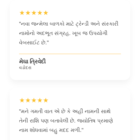
★★★★★
"નવા જન્મેલા બાળકો માટે ટ્રેન્ડી અને સંસ્કારી
નામોનો અદભૂત સંગ્રહ. ખૂબ જ ઉપયોગી
વેબસાઈટ છે."
મેઘા ત્રિવેદી
વડોદરા
★★★★★
"મને ગમતી વાત એ છે કે અહીં નામની સાથે
તેની રાશિ પણ બતાવેલી છે. જ્યોતિષ પ્રમાણે
નામ શોધવામાં બહુ મદદ મળી."