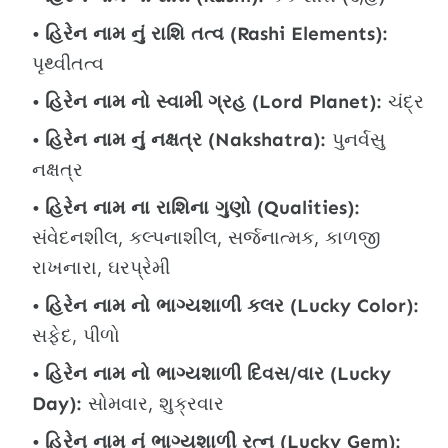
હિરેન નામ નું રાશિ તત્વ (Rashi Elements):
પૃથ્વીતત્વ
હિરેન નામ નો સ્વામી ગ્રહ (Lord Planet):
ચંદ્ર
હિરેન નામ નું નક્ષત્ર (Nakshatra):
પુનર્વસુ
નક્ષત્ર
હિરેન નામ ના રાશિના ગુણો (Qualities):
સંવેદનશીલ, કલ્પનાશીલ, સર્જનાત્મક, કાળજી
રાખનારા, ઘરપ્રેમી
હિરેન નામ નો ભાગ્યશાળી કલર (Lucky Color):
સફેદ, પીળો
હિરેન નામ નો ભાગ્યશાળી દિવસ/વાર (Lucky
Day):
સોમવાર, શુક્રવાર
હિરેન નામ નું ભાગ્યશાળી રત્ન (Lucky Gem):