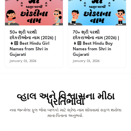
50+ શ્રી પરથી
70+ શ્રી પરથી
છોકરીઓના નામ (2026) |
છોકરાઓના નામ (2026) |
👧🏻 Best Hindu Girl
👦🏻 Best Hindu Boy
Names from Shri in
Names from Shri in
Gujarati
Gujarati
January 01, 2026
January 01, 2026
વ્હાલ અને વિશ્વાસના મીઠા
પ્રતિભાવો
નવા જન્મેલા ફૂલ જેવા બાળકો માટે શ્રેષ્ઠ નામ શોધવામાં સફળ થયેલા
માતા-પિતાના અનુભવો.