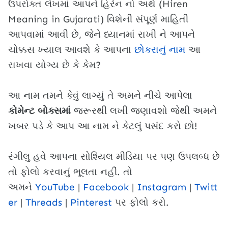
ઉપરોક્ત લેખમાં આપને હિરેન નો અર્થ (Hiren
Meaning in Gujarati) વિશેની સંપૂર્ણ માહિતી
આપવામાં આવી છે, જેને ધ્યાનમાં રાખી ને આપને
ચોક્કસ ખ્યાલ આવશે કે આપના
છોકરાનું નામ
આ
રાખવા યોગ્ય છે કે કેમ?
આ નામ તમને કેવું લાગ્યું તે અમને નીચે આપેલા
કોમેન્ટ બોક્સમાં
જરૂરથી લખી જણાવશો જેથી અમને
ખબર પડે કે આપ આ નામ ને કેટલું પસંદ કરો છો!
રંગીલુ હવે આપના સોશ્યિલ મીડિયા પર પણ ઉપલબ્ધ છે
તો ફોલો કરવાનું ભૂલતા નહીં. તો
અમને
YouTube
|
Facebook
|
Instagram
|
Twitt
er
|
Threads
|
Pinterest
પર ફોલો કરો.