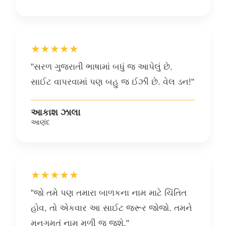
★★★★★
"સરળ ગુજરાતી ભાષામાં બધું જ આપેલું છે.
સાઈટ વાપરવામાં પણ બહુ જ ઈઝી છે. વેલ ડન!"
આકાશ ઝાલા
આણંદ
★★★★★
"જો તમે પણ તમારા બાળકના નામ માટે ચિંતિત
હોવ, તો એકવાર આ સાઈટ જરૂર જોજો. તમને
મનગમતું નામ મળી જ જશે."