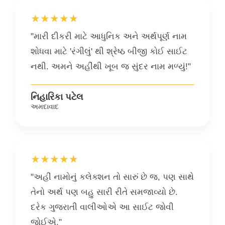
★★★★★
"મારી દીકરી માટે આધુનિક અને અર્થપૂર્ણ નામ
શોધવા માટે 'રંગીલું' થી શ્રેષ્ઠ બીજી કોઈ સાઈટ
નથી. અમને અહીંથી ખૂબ જ સુંદર નામ મળ્યું!"
નિહારિકા પટેલ
અમદાવાદ
★★★★★
"અહીં નામોનું કલેક્શન તો સારું છે જ, પણ સાથે
તેનો અર્થ પણ બહુ સારી રીતે સમજાવ્યો છે.
દરેક ગુજરાતી વાલીઓએ આ સાઈટ જોવી
જોઈએ."