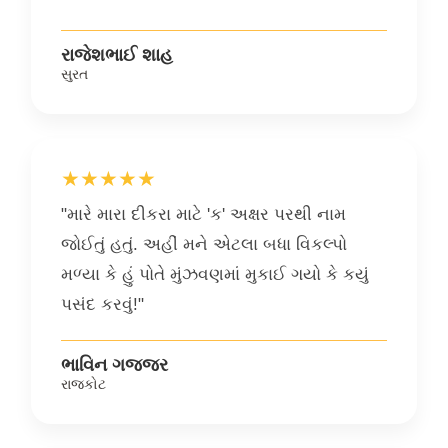
રાજેશભાઈ શાહ
સુરત
★★★★★
"મારે મારા દીકરા માટે 'ક' અક્ષર પરથી નામ
જોઈતું હતું. અહીં મને એટલા બધા વિકલ્પો
મળ્યા કે હું પોતે મુંઝવણમાં મુકાઈ ગયો કે કયું
પસંદ કરવું!"
ભાવિન ગજ્જર
રાજકોટ