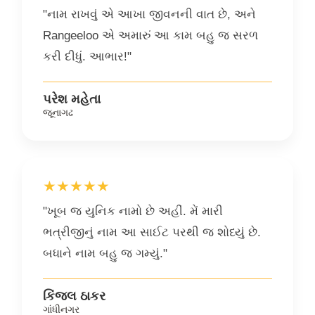
"નામ રાખવું એ આખા જીવનની વાત છે, અને
Rangeeloo એ અમારું આ કામ બહુ જ સરળ
કરી દીધું. આભાર!"
પરેશ મહેતા
જૂનાગઢ
★★★★★
"ખૂબ જ યુનિક નામો છે અહીં. મેં મારી
ભત્રીજીનું નામ આ સાઈટ પરથી જ શોધ્યું છે.
બધાને નામ બહુ જ ગમ્યું."
કિંજલ ઠાકર
ગાંધીનગર