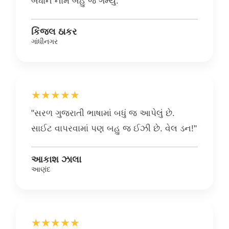
બધાને નામ બહુ જ ગમ્યું."
કિંજલ ઠાકર
ગાંધીનગર
★★★★★
"સરળ ગુજરાતી ભાષામાં બધું જ આપેલું છે.
સાઈટ વાપરવામાં પણ બહુ જ ઈઝી છે. વેલ ડન!"
આકાશ ઝાલા
આણંદ
★★★★★