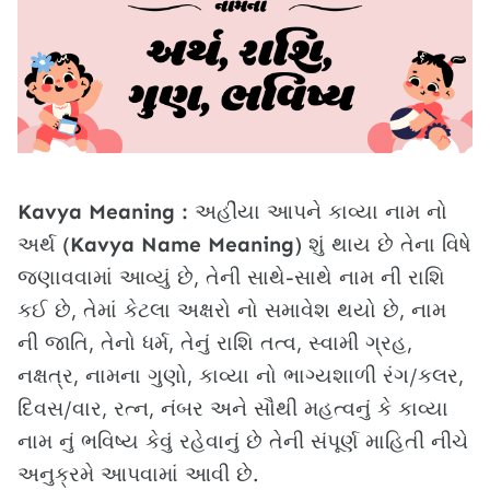
Kavya Meaning :
અહીંયા આપને કાવ્યા નામ નો
અર્થ (
Kavya Name Meaning
) શું થાય છે તેના વિષે
જણાવવામાં આવ્યું છે, તેની સાથે-સાથે નામ ની રાશિ
કઈ છે, તેમાં કેટલા અક્ષરો નો સમાવેશ થયો છે, નામ
ની જાતિ, તેનો ધર્મ, તેનું રાશિ તત્વ, સ્વામી ગ્રહ,
નક્ષત્ર, નામના ગુણો, કાવ્યા નો ભાગ્યશાળી રંગ/કલર,
દિવસ/વાર, રત્ન, નંબર અને સૌથી મહત્વનું કે કાવ્યા
નામ નું ભવિષ્ય કેવું રહેવાનું છે તેની સંપૂર્ણ માહિતી નીચે
અનુક્રમે આપવામાં આવી છે.