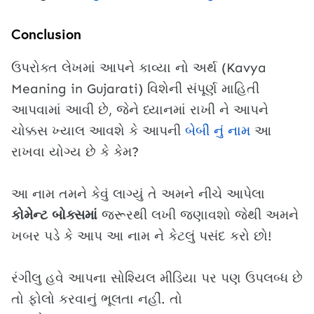
Conclusion
ઉપરોક્ત લેખમાં આપને કાવ્યા નો અર્થ (Kavya
Meaning in Gujarati) વિશેની સંપૂર્ણ માહિતી
આપવામાં આવી છે, જેને ધ્યાનમાં રાખી ને આપને
ચોક્કસ ખ્યાલ આવશે કે આપની
બેબી નું નામ
આ
રાખવા યોગ્ય છે કે કેમ?
આ નામ તમને કેવું લાગ્યું તે અમને નીચે આપેલા
કોમેન્ટ બોક્સમાં
જરૂરથી લખી જણાવશો જેથી અમને
ખબર પડે કે આપ આ નામ ને કેટલું પસંદ કરો છો!
રંગીલુ હવે આપના સોશ્યિલ મીડિયા પર પણ ઉપલબ્ધ છે
તો ફોલો કરવાનું ભૂલતા નહીં. તો