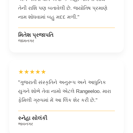
તેની રાશિ પણ બતાવેલી છે. જ્યોતિષ પ્રમાણે
નામ શોધવામાં બહુ મદદ મળી."
મિતેશ પ્રજાપતિ
જામનગર
★★★★★
"ગુજરાતી સંસ્કૃતિને અનુરૂપ અને આધુનિક
યુગને શોભે તેવા નામો એટલે Rangeeloo. મારા
ફેમિલી ગ્રુપમાં મેં આ લિંક શેર કરી છે."
સ્નેહા સોલંકી
ભાવનગર