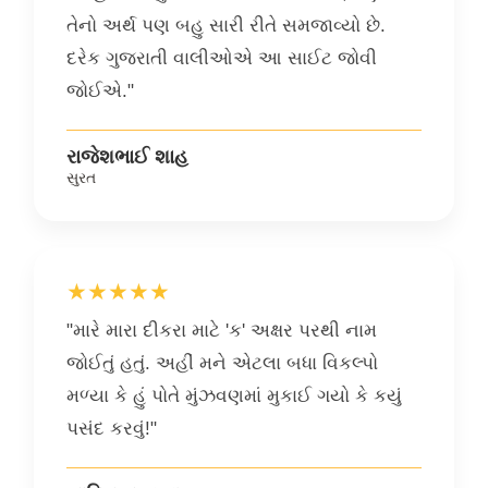
તેનો અર્થ પણ બહુ સારી રીતે સમજાવ્યો છે.
દરેક ગુજરાતી વાલીઓએ આ સાઈટ જોવી
જોઈએ."
રાજેશભાઈ શાહ
સુરત
★★★★★
"મારે મારા દીકરા માટે 'ક' અક્ષર પરથી નામ
જોઈતું હતું. અહીં મને એટલા બધા વિકલ્પો
મળ્યા કે હું પોતે મુંઝવણમાં મુકાઈ ગયો કે કયું
પસંદ કરવું!"