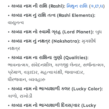
કાવ્યા નામ ની રાશિ (Rashi):
મિથુન રાશિ
(
ક
,
છ
,
ઘ
)
કાવ્યા નામ નું રાશિ તત્વ (Rashi Elements):
વાયુતત્વ
કાવ્યા નામ નો સ્વામી ગ્રહ (Lord Planet):
બુધ
કાવ્યા નામ નું નક્ષત્ર (Nakshatra):
મૃગશીર્ષ
નક્ષત્ર
કાવ્યા નામ ના રાશિના ગુણો (Qualities):
ભાવનાત્મક, સંવેદનશીલ, કાળજી લેનાર, સર્જનાત્મક,
પ્રેમાળ, વફાદાર, મહત્વાકાંક્ષી, જવાબદાર,
ધીરજવાન, વ્યવહારુ
કાવ્યા નામ નો ભાગ્યશાળી કલર (Lucky Color):
કાળો, રાખોડી
કાવ્યા નામ નો ભાગ્યશાળી દિવસ/વાર (Lucky