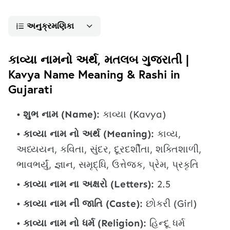
અનુક્રમણિકા
કાવ્યા નામનો અર્થ, મતલબ ગુજરાતી |
Kavya Name Meaning & Rashi in
Gujarati
શુભ નામ (Name):
કાવ્યા (Kavya)
કાવ્યા નામ નો અર્થ (Meaning):
કાવ્ય,
અધ્યયન, કવિતા, સુંદર, દૂરદર્શીતા, શક્તિશાળી,
ભાવભર્યું, જ્ઞાન, સમૃદ્ધિ, ઉત્તેજક, પ્રેમ, પ્રકૃતિ
કાવ્યા નામ ના અક્ષરો (Letters):
2.5
કાવ્યા નામ ની જાતિ (Caste):
છોકરી (Girl)
કાવ્યા નામ નો ધર્મ (Religion):
હિન્દૂ ધર્મ