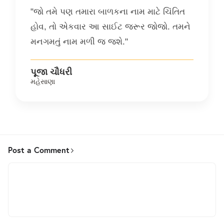
"જો તમે પણ તમારા બાળકના નામ માટે ચિંતિત
હોવ, તો એકવાર આ સાઈટ જરૂર જોજો. તમને
મનગમતું નામ મળી જ જશે."
પૂજા ચૌધરી
મહેસાણા
Post a Comment