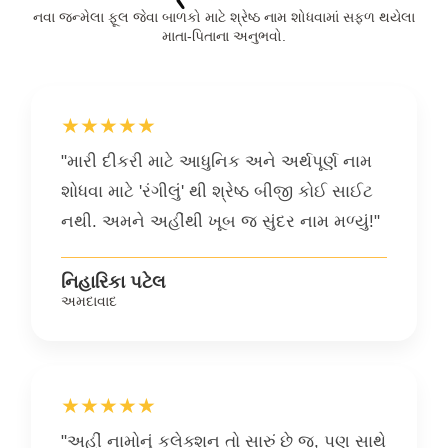
નવા જન્મેલા ફૂલ જેવા બાળકો માટે શ્રેષ્ઠ નામ શોધવામાં સફળ થયેલા
માતા-પિતાના અનુભવો.
★★★★★
"મારી દીકરી માટે આધુનિક અને અર્થપૂર્ણ નામ
શોધવા માટે 'રંગીલું' થી શ્રેષ્ઠ બીજી કોઈ સાઈટ
નથી. અમને અહીંથી ખૂબ જ સુંદર નામ મળ્યું!"
નિહારિકા પટેલ
અમદાવાદ
★★★★★
"અહીં નામોનું કલેક્શન તો સારું છે જ, પણ સાથે