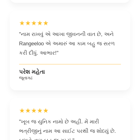
★★★★★
"નામ રાખવું એ આખા જીવનની વાત છે, અને
Rangeeloo એ અમારું આ કામ બહુ જ સરળ
કરી દીધું. આભાર!"
પરેશ મહેતા
જૂનાગઢ
★★★★★
"ખૂબ જ યુનિક નામો છે અહીં. મેં મારી
ભત્રીજીનું નામ આ સાઈટ પરથી જ શોધ્યું છે.