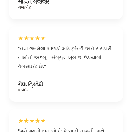
ભાવિન ગજ્જર
રાજકોટ
★★★★★
"નવા જન્મેલા બાળકો માટે ટ્રેન્ડી અને સંસ્કારી
નામોનો અદભૂત સંગ્રહ. ખૂબ જ ઉપયોગી
વેબસાઈટ છે."
મેઘા ત્રિવેદી
વડોદરા
★★★★★
"મને ગમતી વાત એ છે કે અહીં નામની સાથે