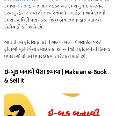
કમાવા માંગતાં હોય તો તમારે ફક્ત એક કેમેરા નું જ ઇન્વેસ્ટમેન્ટ 
કરવાનું રહેશે અથવા તો અત્યારે જે બધા સ્માર્ટફોન આવે છે તેની 
કેમેરા ક્વોલિટી પણ નેક્સ્ટ લેવલ હોય છે તેના દ્વારા પણ તમે 
ફોટોગ્રાફી કરી શકો છો.
આ રીતે તમે ફોટોગ્રાફી કરીને અલગ-અલગ વેબસાઇટો પર તે 
ફોટાઓ મૂકીને પૈસા કમાઈ શકો છો અને જો તે ફોટાઓ ની ડિમાન્ડ 
વધારે હશે તો તમે વધારે ઇન્કમ જનરેટ કરી શકો છો. 
ઇ-બુક બનાવી પૈસા કમાવા | Make an e-Book 
& Sell It