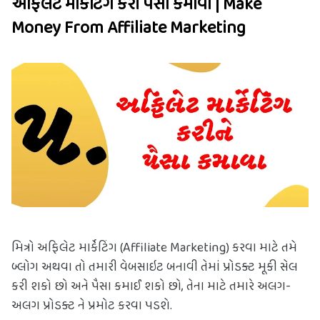
અફિલેટ માર્કેટિંગ કરી પૈસા કમાવા | Make 
Money From Affiliate Marketing
મિત્રો અફિલેટ માર્કેટિંગ (Affiliate Marketing) કરવા માટે તમે 
બ્લોગ અથવા તો તમારી વેબસાઇટ બનાવી તેમાં પ્રોડક્ટ મૂકી સેલ 
કરી શકો છો અને પૈસા કમાઈ શકો છો, તેના માટે તમારે અલગ-
અલગ પ્રોડક્ટ ને પ્રમોટ કરવા પડશે.