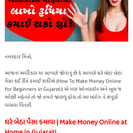
નમસ્કાર મિત્રો,
આજનાં આર્ટિકલ મા આપણે જોવાનું છે કે આપણે ઘરે બેઠા બેઠા 
પૈસા કઈ રીતે કમાઈ શકીએ (How To Make Money Online 
for Beginners in Gujarati) એ પણ ઓનલાઇન અને ખૂબ જ 
ઓછી મહેનતે તો જો તમારે જાણવું હોય તો આ બ્લોગ ને સંપૂર્ણ 
વાંચવા વિનંતી.
ઘરે બેઠા પૈસા કમાવા | Make Money Online at 
Home in Gujarati