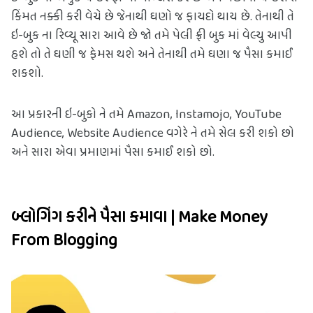
કિંમત નક્કી કરી વેચે છે જેનાથી ઘણો જ ફાયદો થાય છે. તેનાથી તે 
ઇ-બુક ના રિવ્યૂ સારા આવે છે જો તમે પેલી ફ્રી બુક માં વેલ્યુ આપી 
હશે તો તે ઘણી જ ફેમસ થશે અને તેનાથી તમે ઘણા જ પૈસા કમાઈ 
શકશો.
આ પ્રકારની ઇ-બુકો ને તમે Amazon, Instamojo, YouTube 
Audience, Website Audience વગેરે ને તમે સેલ કરી શકો છો 
અને સારા એવા પ્રમાણમાં પૈસા કમાઈ શકો છો. 
બ્લોગિંગ કરીને પૈસા કમાવા | Make Money 
From Blogging