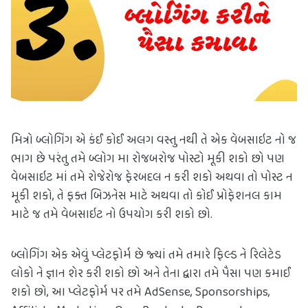
મિત્રો બ્લોગિંગ એ કંઈ કોઈ અલગ વસ્તુ નથી તે એક વેબસાઇટ નો જ 
ભાગ છે પરંતુ તમે બ્લોગ મા રોજબરોજ પોસ્ટો મૂકી શકો છો પણ 
વેબસાઇટ માં તમે રોજેરોજ ફેરબદલ ન કરી શકો અથવા તો પોસ્ટ ન 
મૂકી શકો, તે ફક્ત બિઝનેસ માટે અથવા તો કોઈ પ્રોફેશનલ કામ 
માટે જ તમે વેબસાઇટ નો ઉપયોગ કરી શકો છો.
બ્લોગિંગ એક એવું પ્લેટફોર્મ છે જ્યાં તમે તમારે ફિલ્ડ ને રિલેટેડ 
લોકો ને જ્ઞાન શેર કરી શકો છો અને તેના દ્વારા તમે પૈસા પણ કમાઈ 
શકો છો, આ પ્લેટફોર્મ પર તમે AdSense, Sponsorships, 