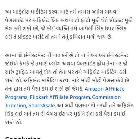
આ અફિલેટ માર્કેટિંગ કરવા માટે તમે તમારા બ્લોગ અથવા 
વેબસાઇટ પર અફિલેટ લિંક અથવા તો ફોટો મૂકી જેતે પ્રોડક્ટ મૂકી 
સેલ કરી શકો છો, જો કોઈ વ્યક્તિ તમે આપેલી લિંક ઉપર ક્લિક 
કરી તે પ્રોડક્ટ ખરીદે તો તમને તેનું કમિશન મળી જાય છે.
આમા જો ઇન્વેસ્ટમેન્ટ ની વાત કરીએ તો ના ને બરાબર ઇન્વેસ્ટમેન્ટ 
જોઈએ કેમકે જે તમારો બ્લોગ અથવા વેબસાઇટ હોય તેના પર જો 
સારું ટ્રાફિક આવતું હોય તો તેના પર તમે અફિલેટ માર્કેટિંગ કરી 
શકો છો. અફિલેટ માર્કેટિંગ કરવા માટે મોટી મોટી વેબસાઇટો છે 
તેના દ્વારા તમે પૈસા કમાઈ શકો છો જેમકે, 
Amazon Affiliate 
Programs
, 
Flipkart Affiliate Program
, 
Commission 
Junction
, 
ShareAsale
, આ બધી વેબસાઇટો પરથી તમે અફિલેટ 
લિંક લઈ અને તમારી વેબસાઇટ પર મૂકીને સેલ કરી પૈસા કમાઈ 
શકો છો.