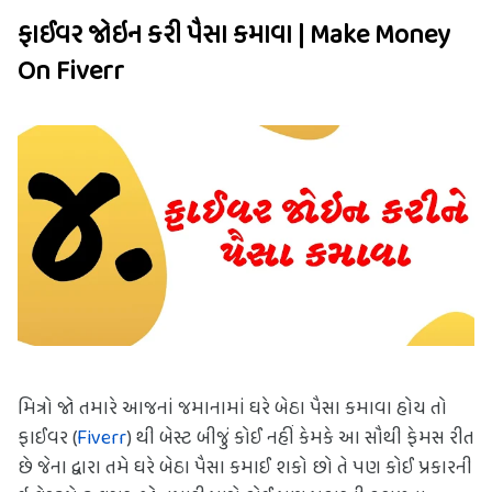
ફાઈવર જોઇન કરી પૈસા કમાવા | Make Money 
On Fiverr
મિત્રો જો તમારે આજનાં જમાનામાં ઘરે બેઠા પૈસા કમાવા હોય તો 
ફાઈવર (
Fiverr
) થી બેસ્ટ બીજું કોઈ નહીં કેમકે આ સૌથી ફેમસ રીત 
છે જેના દ્વારા તમે ઘરે બેઠા પૈસા કમાઈ શકો છો તે પણ કોઈ પ્રકારની 