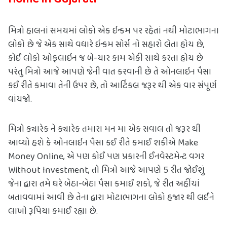
મિત્રો હાલનાં સમયમાં લોકો એક ઇન્કમ પર રહેતાં નથી મોટાભાગના 
લોકો છે જે એક સાથે વધારે ઇન્કમ સોર્સ નો સહારો લેતા હોય છે, 
કોઈ લોકો ઓફલાઇન જ બે-ચાર કામ એકી સાથે કરતા હોય છે 
પરંતુ મિત્રો આજે આપણે જેની વાત કરવાની છે તે ઓનલાઇન પૈસા 
કઈ રીતે કમાવા તેની ઉપર છે, તો આર્ટિકલ જરૂર થી એક વાર સંપૂર્ણ 
વાંચજો.
મિત્રો ક્યારેક ને ક્યારેક તમારા મન મા એક સવાલ તો જરૂર થી 
આવ્યો હશે કે ઓનલાઇન પૈસા કઈ રીતે કમાઈ શકીએ Make 
Money Online, એ પણ કોઈ પણ પ્રકારની ઈનવેસ્ટમેન્ટ વગર 
Without Investment, તો મિત્રો આજે આપણે 5 રીત જોઈશું 
જેના દ્વારા તમે ઘરે બેઠા-બેઠા પૈસા કમાઈ શકો, જે રીત અહીંયાં 
બતાવવામાં આવી છે તેના દ્વારા મોટાભાગના લોકો હજાર થી લઈને 
લાખો રૂપિયા કમાઈ રહ્યા છે. 