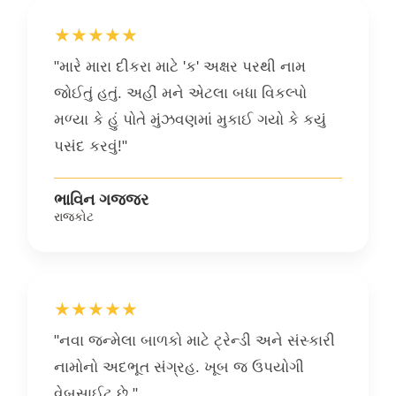
★★★★★
"મારે મારા દીકરા માટે 'ક' અક્ષર પરથી નામ
જોઈતું હતું. અહીં મને એટલા બધા વિકલ્પો
મળ્યા કે હું પોતે મુંઝવણમાં મુકાઈ ગયો કે કયું
પસંદ કરવું!"
ભાવિન ગજ્જર
રાજકોટ
★★★★★
"નવા જન્મેલા બાળકો માટે ટ્રેન્ડી અને સંસ્કારી
નામોનો અદભૂત સંગ્રહ. ખૂબ જ ઉપયોગી
વેબસાઈટ છે."