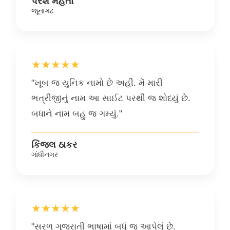
પરેશ મહેતા
જૂનાગઢ
★★★★★
"ખૂબ જ યુનિક નામો છે અહીં. મેં મારી
ભત્રીજીનું નામ આ સાઈટ પરથી જ શોધ્યું છે.
બધાને નામ બહુ જ ગમ્યું."
કિંજલ ઠાકર
ગાંધીનગર
★★★★★
"સરળ ગુજરાતી ભાષામાં બધું જ આપેલું છે.