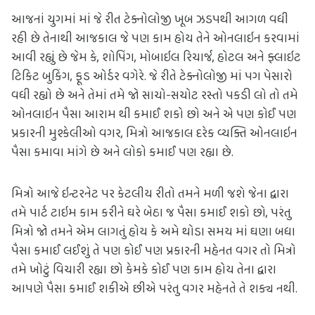
આજનાં યુગમાં માં જે રીત ટેક્નોલોજી ખૂબ ઝડપથી આગળ વધી 
રહી છે તેનાથી આજકાલ જે પણ કામ હોય તેને ઓનલાઇન કરવામાં 
આવી રહ્યું છે જેમ કે, શોપિંગ, મોબાઇલ રિચાર્જ, હોટલ અને ફ્લાઇટ 
ટિકિટ બુકિંગ, ફૂડ ઓર્ડર વગેરે. જે રીતે ટેક્નોલોજી માં પગ પેસારો 
વધી રહ્યો છે અને તેમાં તમે જો સાચો-સચોટ રસ્તો પકડી લો તો તમે 
ઓનલાઇન પૈસા આરામ થી કમાઈ શકો છો અને એ પણ કોઈ પણ 
પ્રકારની મુશ્કેલીઓ વગર, મિત્રો આજકાલ દરેક વ્યક્તિ ઓનલાઇન 
પૈસા કમાવા માંગે છે અને લોકો કમાઈ પણ રહ્યા છે. 
મિત્રો આજે ઇન્ટરનેટ પર કેટલીય રીતો તમને મળી જશે જેના દ્વારા 
તમે પાર્ટ ટાઇમ કામ કરીને ઘરે બેઠા જ પૈસા કમાઈ શકો છો, પરંતુ 
મિત્રો જો તમને એમ લાગતું હોય કે અમે થોડા સમય માં ઘણા બધા 
પૈસા કમાઈ લઈશું તે પણ કોઈ પણ પ્રકારની મહેનત વગર તો મિત્રો 
તમે ખોટું વિચારી રહ્યા છો કેમકે કોઈ પણ કામ હોય તેના દ્વારા 
આપણે પૈસા કમાઈ શકીએ છીએ પરંતુ વગર મહેનતે તે શક્ય નથી.