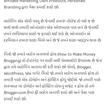
Affiliate Marketing, Own Products, Personals 
Branding દ્વારા પૈસા કમાઈ શકો છો.
બ્લોગિંગ એક એવી વસ્તુ છે જેનાથી તમારું નૉલેજ તો વધે જ છે 
સાથે સાથે તમારી ઓનલાઇન એક ઓળખાણ પણ બને છે જેનાથી 
તમને ભવિષ્યમાં ઘણો જ ફાયદો થઈ શકે છે, ઓનલાઇન એ 
દરમિયાન તમારા ઘણા મિત્રો બને છે જે તમને ઘણા મદદરૂપ થાય છે.
મિત્રો જો તમારે બ્લોગ બનાવવો હોય (How to Make Money 
Blogging) તો ઇન્ટરનેટ પર ઘણી બધી વેબસાઇટો ઉપલબ્ધ છે જેના 
દ્વારા તમે બ્લોગિંગ આરામ થી કરી શકો છો જેમકે, Blogger, 
WordPress, Wix વગેરે. મિત્રો જો તમારે બ્લોગ બનાવવો હોય તો 
તમારી પાસે એક ડોમેઇન અને હોસ્ટિંગ હોવું જોઈએ. જો તમારી પાસે 
શરુઆત માં ડોમેઇન અને હોસ્ટિંગ લેવાનું બજેટ ન હોય તો તમે 
Blogger.com ઉપર ફ્રી બ્લોગ બનાવી શકો છો અને પૈસા પણ 
કમાઈ શકો છો. 