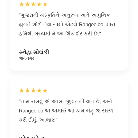
★★★★★
"ગુજરાતી સંસ્કૃતિને અનુરૂપ અને આધુનિક
યુગને શોભે તેવા નામો એટલે Rangeeloo. મારા
ફેમિલી ગ્રુપમાં મેં આ લિંક શેર કરી છે."
સ્નેહા સોલંકી
ભાવનગર
★★★★★
"નામ રાખવું એ આખા જીવનની વાત છે, અને
Rangeeloo એ અમારું આ કામ બહુ જ સરળ
કરી દીધું. આભાર!"