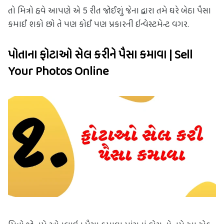
તો મિત્રો હવે આપણે એ 5 રીત જોઈશું જેના દ્વારા તમે ઘરે બેઠા પૈસા 
કમાઈ શકો છો તે પણ કોઈ પણ પ્રકારની ઇન્વેસ્ટમેન્ટ વગર.
પોતાના ફોટાઓ સેલ કરીને પૈસા કમાવા | Sell 
Your Photos Online