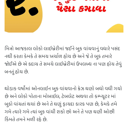
મિત્રો આજકાલ લોકો લાઇબ્રેરીમાં જઈને બુક વાંચવાનું વધારે પસંદ 
નથી કરતા કેમકે તે સમય ખર્ચાળ હોય છે અને જે તે બુક તમારે 
જોઈએ છે એ કદાચ તે સમયે લાઇબ્રેરીમાં ઉપલબ્ધ ના પણ હોય તેવું 
બનતું હોય છે.
થોડાક વર્ષોમાં ઓનલાઇન બુક વાંચવાનો ક્રેઝ ઘણો બધો વધી ગયો 
છે અને લોકો પોતાના મોબાઇલ, ટેબલેટ અથવા તો કમ્પ્યૂટર માં 
બુકો વાંચતાં થયાં છે અને તે ઘણું ફાયદા કારક પણ છે, કેમકે તમે 
ગમે ત્યારે ગમે ત્યાં બુક વાંચી શકો છો અને તે પણ ઘણી ઓછી 
કિંમતે તમને મળી રહે છે.