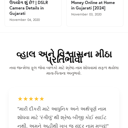
ઉપયોગ શું છે? | DSLR
Money Online at Home
Camera Details in
in Gujarati [2024]
Gujarati
November 03, 2020
November 04, 2020
વ્હાલ અને વિશ્વાસના મીઠા
પ્રતિભાવો
નવા જન્મેલા ફૂલ જેવા બાળકો માટે શ્રેષ્ઠ નામ શોધવામાં સફળ થયેલા
માતા-પિતાના અનુભવો.
★★★★★
"મારી દીકરી માટે આધુનિક અને અર્થપૂર્ણ નામ
શોધવા માટે 'રંગીલું' થી શ્રેષ્ઠ બીજી કોઈ સાઈટ
નથી. અમને અહીંથી ખૂબ જ સુંદર નામ મળ્યું!"