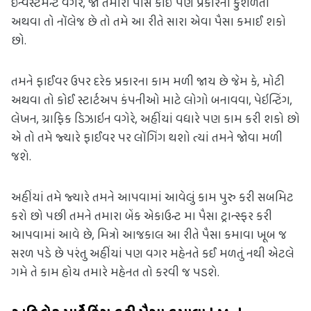
ઇન્વેસ્ટમેન્ટ વગર, જો તમારી પાસે કોઈ પણ પ્રકારની કુશળતા 
અથવા તો નૉલેજ છે તો તમે આ રીતે સારા એવા પૈસા કમાઈ શકો 
છો.
તમને ફાઈવર ઉપર દરેક પ્રકારના કામ મળી જાય છે જેમ કે, મોટી 
અથવા તો કોઈ સ્ટાર્ટઅપ કંપનીઓ માટે લોગો બનાવવા, પેઇન્ટિંગ, 
લેખન, ગ્રાફિક ડિઝાઇન વગેરે, અહીંયાં વધારે પણ કામ કરી શકો છો 
એ તો તમે જ્યારે ફાઈવર પર લૉગિંગ થશો ત્યાં તમને જોવા મળી 
જશે.
અહીંયાં તમે જ્યારે તમને આપવામાં આવેલું કામ પુરુ કરી સબમિટ 
કરો છો પછી તમને તમારા બેંક એકાઉન્ટ મા પૈસા ટ્રાન્સ્ફર કરી 
આપવામાં આવે છે, મિત્રો આજકાલ આ રીતે પૈસા કમાવા ખૂબ જ 
સરળ પડે છે પરંતુ અહીંયાં પણ વગર મહેનતે કઈ મળતું નથી એટલે 
ગમે તે કામ હોય તમારે મહેનત તો કરવી જ પડશે.