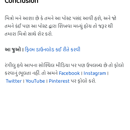
Conclusion
મિત્રો મને આશા છે કે તમને આ પોસ્ટ પસંદ આવી હશે, અને જો 
તમને કંઈ પણ આ પોસ્ટ દ્વારા શિખવા મળ્યું હોય તો જરૂર થી 
તમારા મિત્રો સાથે શેર કરો.
આ જુઓ ।
ફિલ્મ ડાઉનલોડ કઈ રીતે કરવી
રંગીલુ હવે આપના સોશ્યિલ મીડિયા પર પણ ઉપલબ્ધ છે તો ફોલો 
કરવાનું ભૂલતા નહીં. તો અમને 
Facebook
 । 
Instagram
 ।
Twitter
 । 
YouTube
 । 
Pinterest
 પર ફોલો કરો.