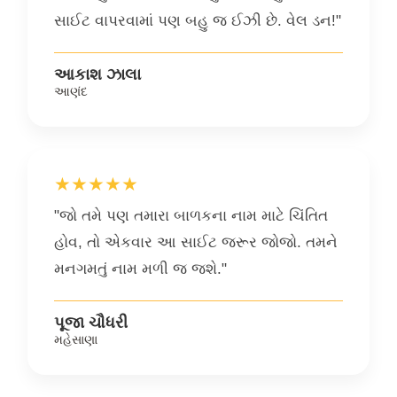
સાઈટ વાપરવામાં પણ બહુ જ ઈઝી છે. વેલ ડન!"
આકાશ ઝાલા
આણંદ
★★★★★
"જો તમે પણ તમારા બાળકના નામ માટે ચિંતિત
હોવ, તો એકવાર આ સાઈટ જરૂર જોજો. તમને
મનગમતું નામ મળી જ જશે."
પૂજા ચૌધરી
મહેસાણા