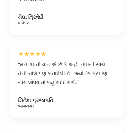
મેઘા ત્રિવેદી
વડોદરા
★★★★★
"મને ગમતી વાત એ છે કે અહીં નામની સાથે
તેની રાશિ પણ બતાવેલી છે. જ્યોતિષ પ્રમાણે
નામ શોધવામાં બહુ મદદ મળી."
મિતેશ પ્રજાપતિ
જામનગર