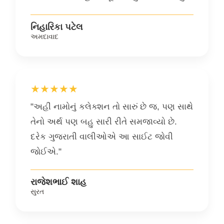
નિહારિકા પટેલ
અમદાવાદ
★★★★★
"અહીં નામોનું કલેક્શન તો સારું છે જ, પણ સાથે
તેનો અર્થ પણ બહુ સારી રીતે સમજાવ્યો છે.
દરેક ગુજરાતી વાલીઓએ આ સાઈટ જોવી
જોઈએ."
રાજેશભાઈ શાહ
સુરત