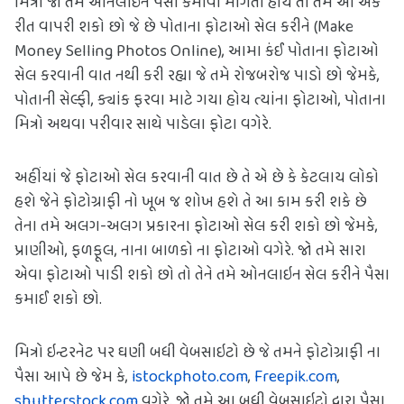
મિત્રો જો તમે ઓનલાઇન પૈસા કમાવા માંગતાં હોય તો તમે આ એક 
રીત વાપરી શકો છો જે છે પોતાના ફોટાઓ સેલ કરીને (Make 
Money Selling Photos Online), આમા કંઈ પોતાના ફોટાઓ 
સેલ કરવાની વાત નથી કરી રહ્યા જે તમે રોજબરોજ પાડો છો જેમકે, 
પોતાની સેલ્ફી, ક્યાંક ફરવા માટે ગયા હોય ત્યાંના ફોટાઓ, પોતાના 
મિત્રો અથવા પરીવાર સાથે પાડેલા ફોટા વગેરે.
અહીંયાં જે ફોટાઓ સેલ કરવાની વાત છે તે એ છે કે કેટલાય લોકો 
હશે જેને ફોટોગ્રાફી નો ખૂબ જ શોખ હશે તે આ કામ કરી શકે છે 
તેના તમે અલગ-અલગ પ્રકારના ફોટાઓ સેલ કરી શકો છો જેમકે, 
પ્રાણીઓ, ફળફૂલ, નાના બાળકો ના ફોટાઓ વગેરે. જો તમે સારા 
એવા ફોટાઓ પાડી શકો છો તો તેને તમે ઓનલાઇન સેલ કરીને પૈસા 
કમાઈ શકો છો.
મિત્રો ઇન્ટરનેટ પર ઘણી બધી વેબસાઇટો છે જે તમને ફોટોગ્રાફી ના 
પૈસા આપે છે જેમ કે, 
istockphoto.com
, 
Freepik.com
, 
shutterstock.com
 વગેરે. જો તમે આ બધી વેબસાઇટો દ્વારા પૈસા 