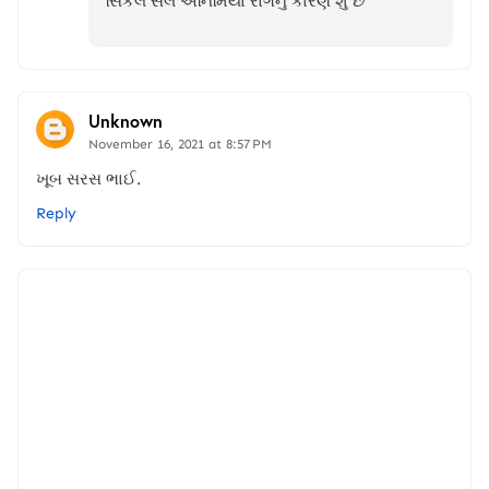
સિકલ સેલ એનિમિયા રોગનું કારણ શું છે
Unknown
November 16, 2021 at 8:57 PM
ખૂબ સરસ ભાઈ.
Reply