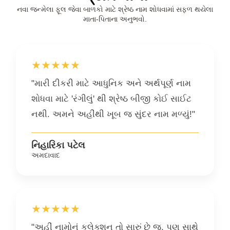
નવા જન્મેલા ફૂલ જેવા બાળકો માટે શ્રેષ્ઠ નામ શોધવામાં સફળ થયેલા
માતા-પિતાના અનુભવો.
★★★★★
"મારી દીકરી માટે આધુનિક અને અર્થપૂર્ણ નામ
શોધવા માટે 'રંગીલું' થી શ્રેષ્ઠ બીજી કોઈ સાઈટ
નથી. અમને અહીંથી ખૂબ જ સુંદર નામ મળ્યું!"
નિહારિકા પટેલ
અમદાવાદ
★★★★★
"અહીં નામોનું કલેક્શન તો સારું છે જ, પણ સાથે