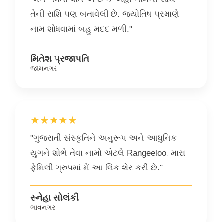
તેની રાશિ પણ બતાવેલી છે. જ્યોતિષ પ્રમાણે
નામ શોધવામાં બહુ મદદ મળી."
મિતેશ પ્રજાપતિ
જામનગર
★★★★★
"ગુજરાતી સંસ્કૃતિને અનુરૂપ અને આધુનિક
યુગને શોભે તેવા નામો એટલે Rangeeloo. મારા
ફેમિલી ગ્રુપમાં મેં આ લિંક શેર કરી છે."
સ્નેહા સોલંકી
ભાવનગર