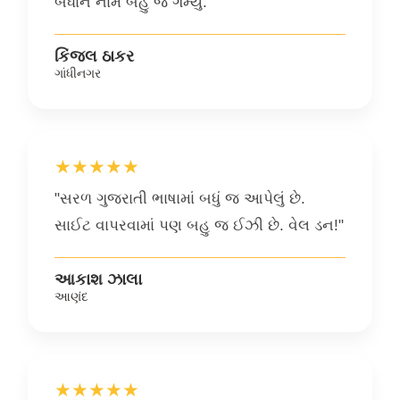
બધાને નામ બહુ જ ગમ્યું."
કિંજલ ઠાકર
ગાંધીનગર
★★★★★
"સરળ ગુજરાતી ભાષામાં બધું જ આપેલું છે.
સાઈટ વાપરવામાં પણ બહુ જ ઈઝી છે. વેલ ડન!"
આકાશ ઝાલા
આણંદ
★★★★★