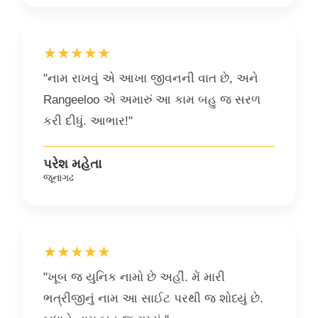
★★★★★
"નામ રાખવું એ આખા જીવનની વાત છે, અને
Rangeeloo એ અમારું આ કામ બહુ જ સરળ
કરી દીધું. આભાર!"
પરેશ મહેતા
જૂનાગઢ
★★★★★
"ખૂબ જ યુનિક નામો છે અહીં. મેં મારી
ભત્રીજીનું નામ આ સાઈટ પરથી જ શોધ્યું છે.