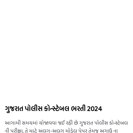
ગુજરાત પોલીસ કોન્સ્ટેબલ ભરતી 2024
આગામી સમયમાં યોજાવવા જઈ રહી છે ગુજરાત પોલીસ કોન્સ્ટેબલ 
ની પરીક્ષા, તે માટે અલગ-અલગ મોડેલ પેપર તેમજ અગાઉ ના 