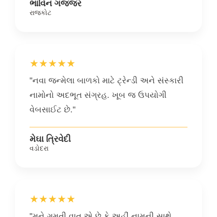
ભાવિન ગજ્જર
રાજકોટ
★★★★★
"નવા જન્મેલા બાળકો માટે ટ્રેન્ડી અને સંસ્કારી
નામોનો અદભૂત સંગ્રહ. ખૂબ જ ઉપયોગી
વેબસાઈટ છે."
મેઘા ત્રિવેદી
વડોદરા
★★★★★
"મને ગમતી વાત એ છે કે અહીં નામની સાથે