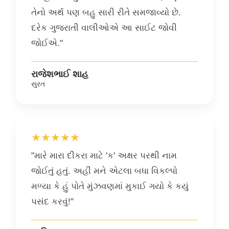
તેનો અર્થ પણ બહુ સારી રીતે સમજાવ્યો છે.
દરેક ગુજરાતી વાલીઓએ આ સાઈટ જોવી
જોઈએ."
રાજેશભાઈ શાહ
સુરત
★★★★★
"મારે મારા દીકરા માટે 'ક' અક્ષર પરથી નામ
જોઈતું હતું. અહીં મને એટલા બધા વિકલ્પો
મળ્યા કે હું પોતે મુંઝવણમાં મુકાઈ ગયો કે કયું
પસંદ કરવું!"