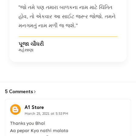
"જો તમે પણ તમારા બાળકના નામ માટે ચિંતિત
હોવ, તો એકવાર આ સાઈટ જરૂર જોજો. તમને
મનગમતું નામ મળી જ જશે."
પૂજા ચૌધરી
મહેસાણા
5 Comments
A1 Store
March 25, 2021 at 5:53 PM
Thanks you Bhai
Aa pepar Kya nathi malata