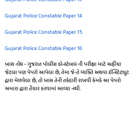
Gujarat Police Constable Paper 14
Gujarat Police Constable Paper 15
Gujarat Police Constable Paper 16
ખાસ નોંધ - ગુજરાત પોલીસ કોન્સ્ટેબલ ની પરીક્ષા માટે અહીંયા 
જેટલા પણ પેપરો આપેલા છે, તેમા જે-તે વ્યક્તિ અથવા ઇન્સ્ટિટ્યૂટ 
દ્વારા મેળવેલા છે, તો ખાસ તેની તકેદારી રાખવી કેમકે આ પેપરો 
અમારા દ્વારા તૈયાર કરવામાં આવ્યા નથી.