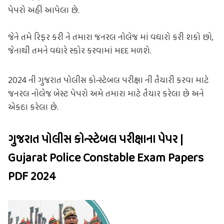
પેપરો અહીં આપેલા છે.
જેને તમે રિફર કરી ને તમારા જનરલ નોલેજ માં વધારો કરી શકો છો, 
જેનાથી તમને વધારે સ્કોર કરવામાં મદદ મળશે.
2024 ની ગુજરાત પોલીસ કોન્સ્ટેબલ પરીક્ષા ની તૈયારી કરવા માટે 
જનરલ નોલેજ બેસ્ટ પેપરો અમે તમારા માટે તૈયાર કરેલા છે અને 
એકઠા કરેલા છે.
ગુજરાત પોલીસ કોન્સ્ટેબલ પરીક્ષાના પેપર | 
Gujarat Police Constable Exam Papers 
PDF 2024