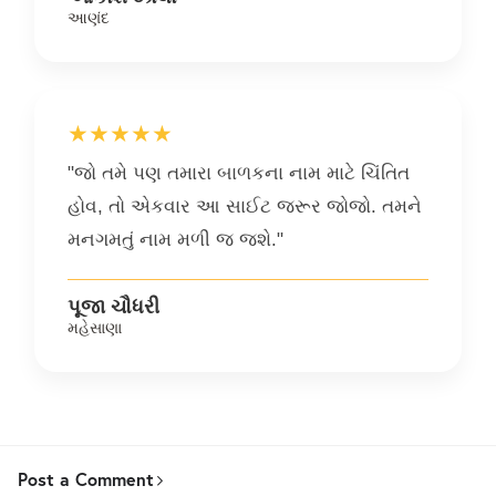
આણંદ
★★★★★
"જો તમે પણ તમારા બાળકના નામ માટે ચિંતિત
હોવ, તો એકવાર આ સાઈટ જરૂર જોજો. તમને
મનગમતું નામ મળી જ જશે."
પૂજા ચૌધરી
મહેસાણા
Post a Comment