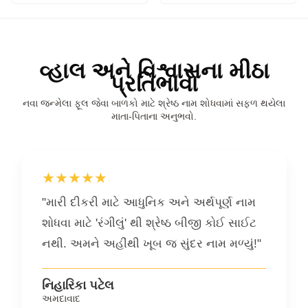
વ્હાલ અને વિશ્વાસના મીઠા
પ્રતિભાવો
નવા જન્મેલા ફૂલ જેવા બાળકો માટે શ્રેષ્ઠ નામ શોધવામાં સફળ થયેલા
માતા-પિતાના અનુભવો.
★★★★★
"મારી દીકરી માટે આધુનિક અને અર્થપૂર્ણ નામ
શોધવા માટે 'રંગીલું' થી શ્રેષ્ઠ બીજી કોઈ સાઈટ
નથી. અમને અહીંથી ખૂબ જ સુંદર નામ મળ્યું!"
નિહારિકા પટેલ
અમદાવાદ