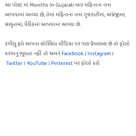
આ પોસ્ટ માં Months In Gujarati બાર મહિનાના નામ
આપવામાં આવ્યા છે, તેમાં મહિનાના નામ ગુજરાતીમાં, અંગ્રેજીમાં,
સંસ્કૃતમાં, વૈદિકમાં આપવામાં આવ્યા છે.
રંગીલુ હવે આપના સોશ્યિલ મીડિયા પર પણ ઉપલબ્ધ છે તો ફોલો
કરવાનું ભૂલતા નહીં. તો અમને
Facebook
।
Instagram
।
Twitter
।
YouTube
।
Pinterest
પર ફોલો કરો.