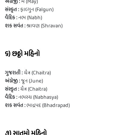
અંગ્રેજી : 
મે (May)
સંસ્કૃત : 
ફાલ્ગુન (Falgun)
વૈદિક : 
નભ (Nabh)
શક સવંત :
 શ્રાવણ (Shravan)
૬) છઠ્ઠો મહિનો
ગુજરાતી : 
ચૈત્ર (Chaitra)
અંગ્રેજી : 
જૂન (June)
સંસ્કૃત : 
ચૈત્ર (Chaitra)
વૈદિક : 
નભસ્ય (Nabhasya)
શક સવંત :
 ભાદ્રપદ (Bhadrapad)
૭) સાતમો મહિનો