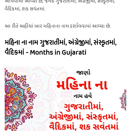
આપવામાં આવ્યા છે, જેમકે ગુજરાતીમાં, અંગ્રેજીમાં, સંસ્કૃતમાં, 
વૈદિકમાં, શક સવંતમાં.
આ રીતે અહીંયાં બાર મહિનાના નામ દર્શાવવામાં આવ્યા છે.
મહિના ના નામ ગુજરાતીમાં, અંગ્રેજીમાં, સંસ્કૃતમાં,
વૈદિકમાં - Months in Gujarati