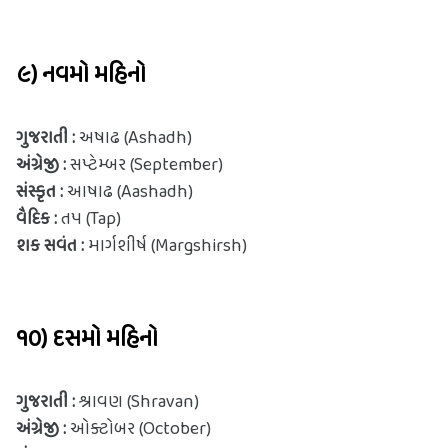
૯) નવમો મહિનો
ગુજરાતી : 
અષાઢ (Ashadh)
અંગ્રેજી : 
સપ્ટેમ્બર (September)
સંસ્કૃત : 
આષાઢ (Aashadh)
વૈદિક : 
તપ (Tap)
શક સવંત :
 માર્ગશીર્ષ (Margshirsh)
૧૦) દસમો મહિનો
ગુજરાતી : 
શ્રાવણ (Shravan)
અંગ્રેજી : 
ઓક્ટોબર (October)