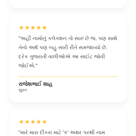
★★★★★
"અહીં નામોનું કલેક્શન તો સારું છે જ, પણ સાથે
તેનો અર્થ પણ બહુ સારી રીતે સમજાવ્યો છે.
દરેક ગુજરાતી વાલીઓએ આ સાઈટ જોવી
જોઈએ."
રાજેશભાઈ શાહ
સુરત
★★★★★
"મારે મારા દીકરા માટે 'ક' અક્ષર પરથી નામ