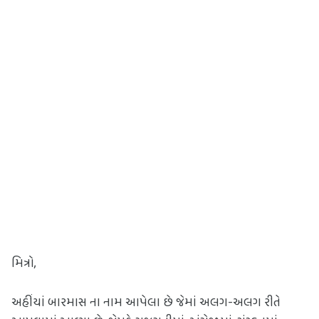
મિત્રો,
અહીંયાં બારમાસ ના નામ આપેલા છે જેમાં અલગ-અલગ રીતે 