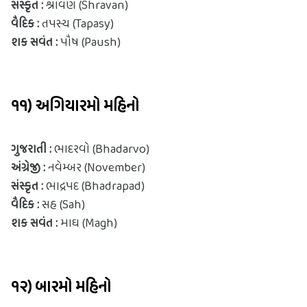
સંસ્કૃત : 
શ્રાવણ (Shravan)
વૈદિક : 
તપસ્ય (Tapasy)
શક સવંત :
 પૌષ (Paush)
૧૧) અગિયારમો મહિનો
ગુજરાતી : 
ભાદરવો (Bhadarvo)
અંગ્રેજી : 
નવેમ્બર (November)
સંસ્કૃત : 
ભાદ્રપદ (Bhadrapad)
વૈદિક :
 સહ (Sah)
શક સવંત :
 માઘ (Magh)
૧૨) બારમો મહિનો