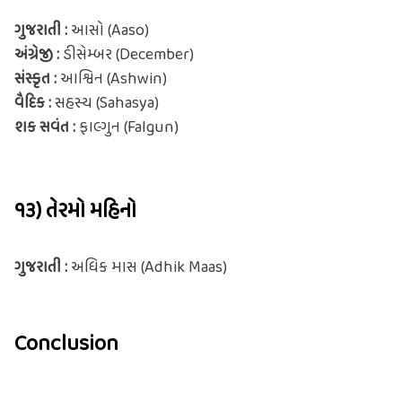
ગુજરાતી : 
આસો (Aaso)
અંગ્રેજી : 
ડીસેમ્બર (December)
સંસ્કૃત : 
આશ્વિન (Ashwin)
વૈદિક :
 સહસ્ય (Sahasya)
શક સવંત :
 ફાલ્ગુન (Falgun)
૧૩) તેરમો મહિનો
ગુજરાતી :
 અધિક માસ (Adhik Maas)
Conclusion