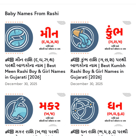
Baby Names From Rashi
👶🏻 મીન રાશિ (દ,ચ,ઝ,થ)
👶🏻 કુંભ રાશિ (ગ,સ,શ) પરથી
પરથી બાળકોના નામ | Best
બાળકોના નામ | Best Kumbh
Meen Rashi Boy & Girl Names
Rashi Boy & Girl Names in
in Gujarati [2026]
Gujarati [2026]
December 30, 2025
December 30, 2025
👶🏻 મકર રાશિ (ખ,જ) પરથી
👶🏻 ધન રાશિ (ભ,ધ,ફ,ઢ) પરથી