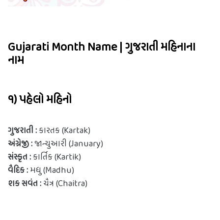
Gujarati Month Name | ગુજરાતી મહિનાના
નામ
૧) પહેલો મહિનો
ગુજરાતી : 
કારતક (Kartak)
અંગ્રેજી : 
જાન્યુઆરી (January)
સંસ્કૃત : 
કાર્તિક (Kartik)
વૈદિક : 
મધુ (Madhu)
શક સવંત :
 ચૈત્ર (Chaitra)