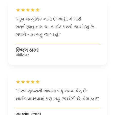
★★★★★
"ખૂબ જ યુનિક નામો છે અહીં. મેં મારી
ભત્રીજીનું નામ આ સાઈટ પરથી જ શોધ્યું છે.
બધાને નામ બહુ જ ગમ્યું."
કિંજલ ઠાકર
ગાંધીનગર
★★★★★
"સરળ ગુજરાતી ભાષામાં બધું જ આપેલું છે.
સાઈટ વાપરવામાં પણ બહુ જ ઈઝી છે. વેલ ડન!"
આકાશ ઝાલા