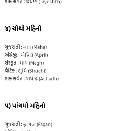
શક સવંત :
 જયેષ્ઠ (Jayeshth)
૪) ચોથો મહિનો
ગુજરાતી : 
મહા (Maha)
અંગ્રેજી : 
એપ્રિલ (April)
સંસ્કૃત : 
માધ (Magh)
વૈદિક : 
શુચિ (Shuchi)
શક સવંત :
 અષાઢ (Ashadh)
૫) પાંચમો મહિનો
ગુજરાતી : 
ફાગણ (Fagan)