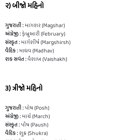
૨) બીજો મહિનો
ગુજરાતી : 
માગશર (Magshar)
અંગ્રેજી : 
ફેબ્રુઆરી (February)
સંસ્કૃત : 
માર્ગશીર્ષ (Margshirsh)
વૈદિક : 
માધવ (Madhav)
શક સવંત :
 વૈશાખ (Vaishakh)
૩) ત્રીજો મહિનો
ગુજરાતી : 
પોષ (Posh)
અંગ્રેજી : 
માર્ચ (March)
સંસ્કૃત : 
પૌષ (Paush)
વૈદિક : 
શુક્ર (Shukra)