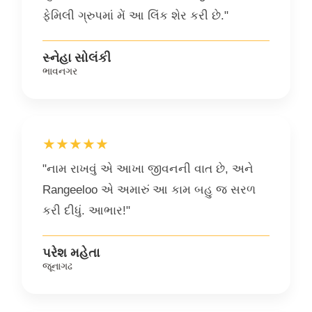
ફેમિલી ગ્રુપમાં મેં આ લિંક શેર કરી છે."
સ્નેહા સોલંકી
ભાવનગર
★★★★★
"નામ રાખવું એ આખા જીવનની વાત છે, અને
Rangeeloo એ અમારું આ કામ બહુ જ સરળ
કરી દીધું. આભાર!"
પરેશ મહેતા
જૂનાગઢ