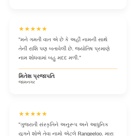
★★★★★
"મને ગમતી વાત એ છે કે અહીં નામની સાથે
તેની રાશિ પણ બતાવેલી છે. જ્યોતિષ પ્રમાણે
નામ શોધવામાં બહુ મદદ મળી."
મિતેશ પ્રજાપતિ
જામનગર
★★★★★
"ગુજરાતી સંસ્કૃતિને અનુરૂપ અને આધુનિક
યુગને શોભે તેવા નામો એટલે Rangeeloo. મારા