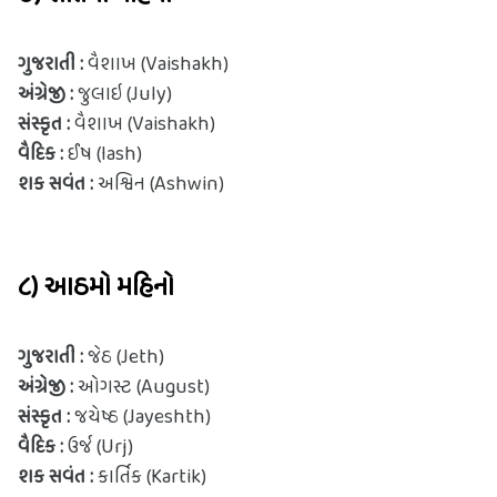
ગુજરાતી : 
વૈશાખ (Vaishakh)
અંગ્રેજી : 
જુલાઇ (July)
સંસ્કૃત : 
વૈશાખ (Vaishakh)
વૈદિક : 
ઈષ (Iash)
શક સવંત :
 અશ્વિન (Ashwin)
૮) આઠમો મહિનો
ગુજરાતી : 
જેઠ (Jeth)
અંગ્રેજી : 
ઓગસ્ટ (August)
સંસ્કૃત : 
જયેષ્ઠ (Jayeshth)
વૈદિક : 
ઉર્જ (Urj)
શક સવંત :
 કાર્તિક (Kartik)