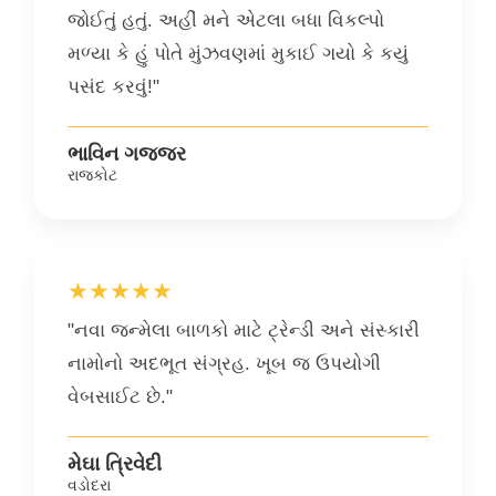
જોઈતું હતું. અહીં મને એટલા બધા વિકલ્પો
મળ્યા કે હું પોતે મુંઝવણમાં મુકાઈ ગયો કે કયું
પસંદ કરવું!"
ભાવિન ગજ્જર
રાજકોટ
★★★★★
"નવા જન્મેલા બાળકો માટે ટ્રેન્ડી અને સંસ્કારી
નામોનો અદભૂત સંગ્રહ. ખૂબ જ ઉપયોગી
વેબસાઈટ છે."
મેઘા ત્રિવેદી
વડોદરા