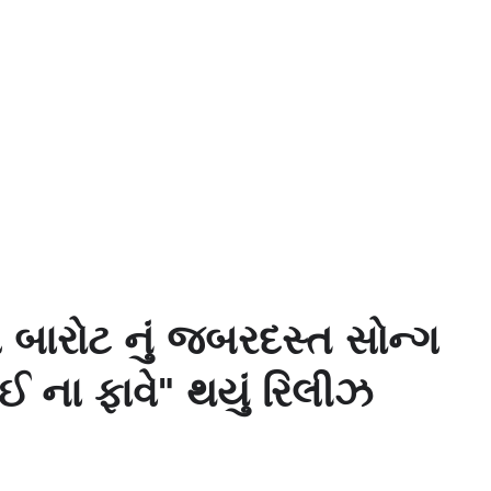
બારોટ નું જબરદસ્ત સોન્ગ
ઈ ના ફાવે" થયું રિલીઝ