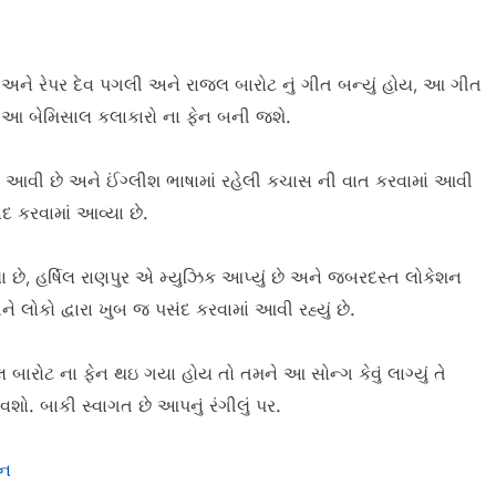
ટાર અને રેપર દેવ પગલી અને રાજલ બારોટ નું ગીત બન્યું હોય, આ ગીત
 આ બેમિસાલ કલાકારો ના ફેન બની જશે.
ં આવી છે અને ઈંગ્લીશ ભાષામાં રહેલી કચાસ ની વાત કરવામાં આવી
દ કરવામાં આવ્યા છે.
 છે, હર્ષિલ રાણપુર એ મ્યુઝિક આપ્યું છે અને જબરદસ્ત લોકેશન
ે લોકો દ્વારા ખુબ જ પસંદ કરવામાં આવી રહ્યું છે.
ારોટ ના ફેન થઇ ગયા હોય તો તમને આ સોન્ગ કેવું લાગ્યું તે
ો. બાકી સ્વાગત છે આપનું રંગીલું પર.
ઇન