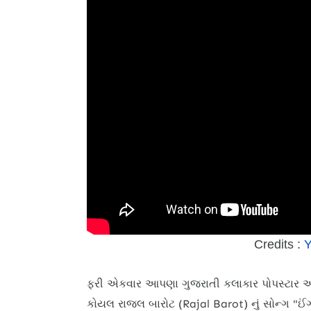
Credits :
Y
ફરી એકવાર આપણા ગુજરાતી કલાકાર પોપસ્ટાર અન
કોયલ રાજલ બારોટ (Rajal Barot) નું સોન્ગ "ઈં