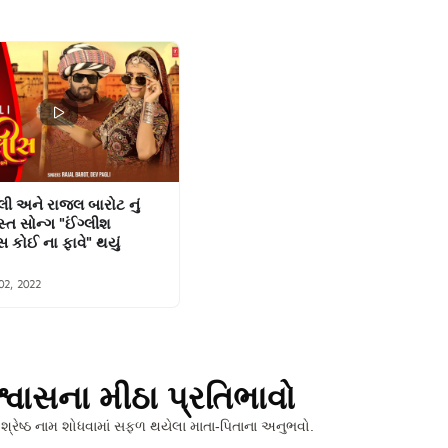
લી અને રાજલ બારોટ નું
ત સોન્ગ "ઈંગ્લીશ
સ કોઈ ના ફાવે" થયું
02, 2022
શ્વાસના મીઠા પ્રતિભાવો
 શ્રેષ્ઠ નામ શોધવામાં સફળ થયેલા માતા-પિતાના અનુભવો.