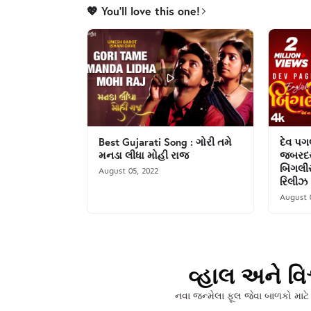
💖 You'll love this one!
Best Gujarati Song : ગોરી તમે
દેવ પગ
મનડા લીધા મોહી રાજ
જબરદસ્
બિંગલી
August 05, 2022
રિલીઝ
August 
વ્હાલ અને વિ
નવા જન્મેલા ફૂલ જેવા બાળકો માટે