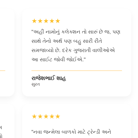
★★★★★
"અહીં નામોનું કલેક્શન તો સારું છે જ, પણ
સાથે તેનો અર્થ પણ બહુ સારી રીતે
સમજાવ્યો છે. દરેક ગુજરાતી વાલીઓએ
આ સાઈટ જોવી જોઈએ."
રાજેશભાઈ શાહ
સુરત
★★★★★
મ
"નવા જન્મેલા બાળકો માટે ટ્રેન્ડી અને
પો