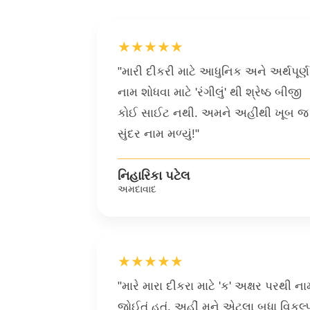
★★★★★
"મારી દીકરી માટે આધુનિક અને અર્થપૂર્ણ
નામ શોધવા માટે 'રંગીલું' થી શ્રેષ્ઠ બીજી
કોઈ સાઈટ નથી. અમને અહીંથી ખૂબ જ
સુંદર નામ મળ્યું!"
નિહારિકા પટેલ
અમદાવાદ
★★★★★
"મારે મારા દીકરા માટે 'ક' અક્ષર પરથી ના
જોઈતું હતું. અહીં મને એટલા બધા વિકલ્