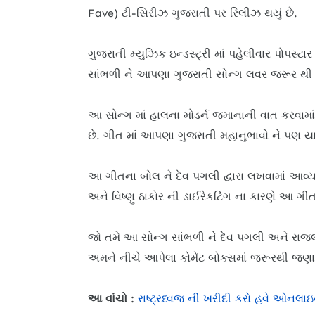
Fave) ટી-સિરીઝ ગુજરાતી પર રિલીઝ થયું છે.
ગુજરાતી મ્યુઝિક ઇન્ડસ્ટ્રી માં પહેલીવાર પોપસ્
સાંભળી ને આપણા ગુજરાતી સોન્ગ લવર જરૂર થી
આ સોન્ગ માં હાલના મોડર્ન જમાનાની વાત કરવામા
છે. ગીત માં આપણા ગુજરાતી મહાનુભાવો ને પણ યા
આ ગીતના બોલ ને દેવ પગલી દ્વારા લખવામાં આવ્યા
અને વિષ્ણુ ઠાકોર ની ડાઈરેકટિંગ ના કારણે આ ગીતન
જો તમે આ સોન્ગ સાંભળી ને દેવ પગલી અને રાજલ બ
અમને નીચે આપેલા કોમેંટ બોક્સમાં જરૂરથી જણાવશ
આ વાંચો :
રાષ્ટ્રધ્વજ ની ખરીદી કરો હવે ઓનલા