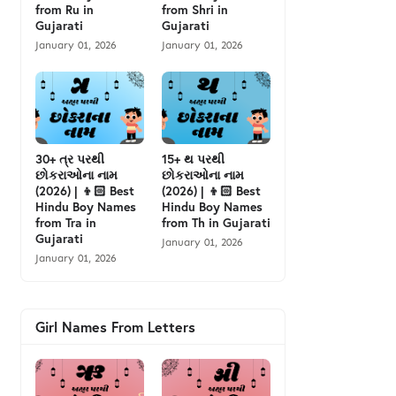
from Ru in
from Shri in
Gujarati
Gujarati
January 01, 2026
January 01, 2026
30+ ત્ર પરથી
15+ થ પરથી
છોકરાઓના નામ
છોકરાઓના નામ
(2026) | 👦🏻 Best
(2026) | 👦🏻 Best
Hindu Boy Names
Hindu Boy Names
from Tra in
from Th in Gujarati
Gujarati
January 01, 2026
January 01, 2026
Girl Names From Letters