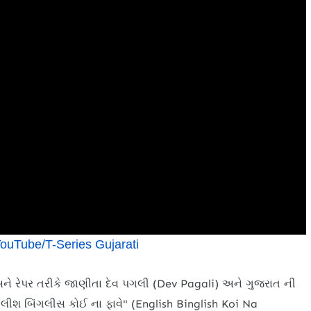
ouTube/T-Series Gujarati
ે રેપર તરીકે જાણીતા દેવ પગલી (Dev Pagali) અને ગુજરાત ની
ગ્લીશ બિંગલીસ કોઈ ના ફાવે" (English Binglish Koi Na