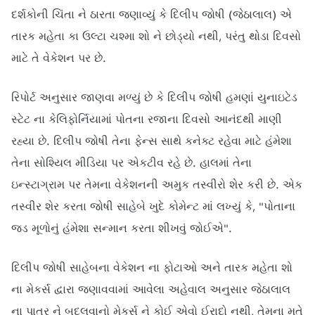
દર્શકોની ચિંતા ને ઠારતા જણાવ્યું કે દિલીપ જોષી (જેઠાલાલ) એ
તારક મહેતા કા ઉલ્ટા ચશ્મા શો ને છોડ્યો નથી, પરંતુ થોડા દિવસો
માટે તે વેકેશન પર છે.
રિપોર્ટ અનુસાર જાણવા મળ્યું છે કે દિલીપ જોષી હમણાં યુનાઇટેડ
સ્ટેટ ના કેલિફોર્નિયામાં પોતના રજાના દિવસો આનંદથી માણી
રહ્યા છે. દિલીપ જોષી તેના ફેન્સ સાથે કનેક્ટ રહેવા માટે હંમેશા
તેના સોશ્યિલ મીડિયા પર એકટીવ રહે છે. હાલમાં તેના
ઇન્સ્ટાગ્રામ પર તેમના વેકેશનની અમુક તસ્વીરો શેર કરી છે. એક
તસ્વીર શેર કરતા જોષી સાહેબે ખુદે કોમેન્ટ માં લખ્યું કે, "પોતાના
જડ મૂળોનું હંમેશા સન્માન કરતા શીખવું જોઈએ".
દિલીપ જોષી સાહેબના વેકેશન ના ફોટાઓ અને તારક મહેતા શો
ના મેકર્સ દ્વારા જણાવવામાં આવેલા અહેવાલ અનુસાર જેઠાલાલ
ના પાત્ર ને બદલવાનો મેકર્સ ને કોઈ એવો ઈરાદો નથી, તેમના મતે