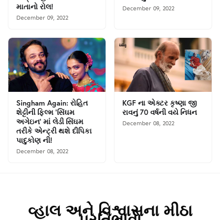
માતાનો રોલ!
December 09, 2022
December 09, 2022
Singham Again: રોહિત
KGF ના એક્ટર કૃષ્ણા જી
શેટ્ટીની ફિલ્મ 'સિંઘમ
રાવનું 70 વર્ષની વયે નિધન
અગેઇન' માં લેડી સિંઘમ
December 08, 2022
તરીકે એન્ટ્રી થશે દીપિકા
પાદુકોણ ની!
December 08, 2022
વ્હાલ અને વિશ્વાસના મીઠા
પ્રતિભાવો