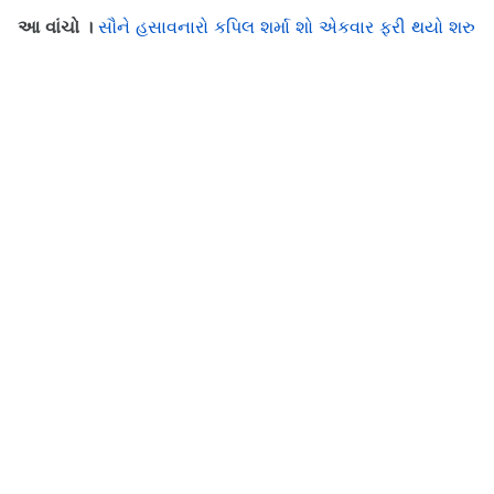
આ વાંચો ।
સૌને હસાવનારો કપિલ શર્મા શો એકવાર ફરી થયો શરુ