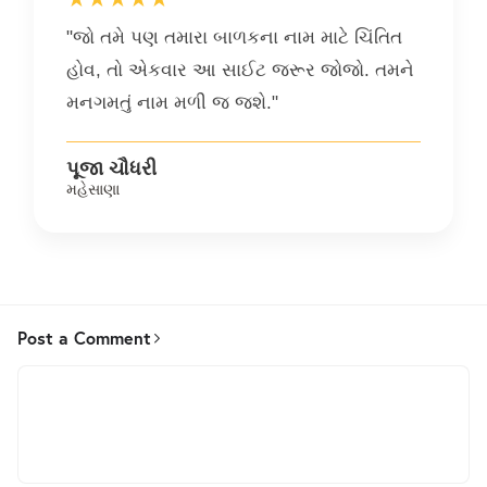
"જો તમે પણ તમારા બાળકના નામ માટે ચિંતિત
હોવ, તો એકવાર આ સાઈટ જરૂર જોજો. તમને
મનગમતું નામ મળી જ જશે."
પૂજા ચૌધરી
મહેસાણા
Post a Comment