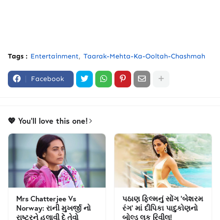
Tags :
Entertainment
Taarak-Mehta-Ka-Ooltah-Chashmah
Facebook
💖 You'll love this one!
Mrs Chatterjee Vs
પઠાણ ફિલ્મનું સોંગ 'બેશરમ
Norway: રાની મુખર્જી નો
રંગ' માં દીપિકા પાદુકોણનો
રાષ્ટ્રને હલાવી દે તેવો
બોલ્ડ લુક રિવીલ!