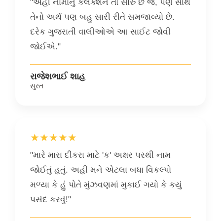
"અહીં નામોનું કલેક્શન તો સારું છે જ, પણ સાથે
તેનો અર્થ પણ બહુ સારી રીતે સમજાવ્યો છે.
દરેક ગુજરાતી વાલીઓએ આ સાઈટ જોવી
જોઈએ."
રાજેશભાઈ શાહ
સુરત
★★★★★
"મારે મારા દીકરા માટે 'ક' અક્ષર પરથી નામ
જોઈતું હતું. અહીં મને એટલા બધા વિકલ્પો
મળ્યા કે હું પોતે મુંઝવણમાં મુકાઈ ગયો કે કયું
પસંદ કરવું!"