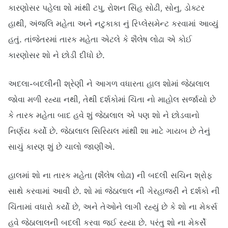
કારણોસર પહેલા શો માંથી ટપુ, રોશન સિંહ સોઢી, સોનુ, ડોક્ટર
હાથી, અંજલિ મહેતા અને નટુકાકા નું રિપ્લેસમેન્ટ કરવામાં આવ્યું
હતું. તાંજેતરમાં તારક મહેતા એટલે કે શૈલેષ લોઢા એ કોઈ
કારણોસર શો ને છોડી દીધો છે.
અદલા-બદલીની શ્રેણી ને આગળ વધારતા હાલ શોમાં જેઠાલાલ
જોવા મળી રહ્યા નથી, તેથી દર્શકોમાં ચિંતા નો માહોલ સર્જાયો છે
કે તારક મહેતા બાદ હવે શું જેઠાલાલ એ પણ શો ને છોડવાનો
નિર્ણય કર્યો છે. જેઠાલાલ સિરિયલ માંથી શા માટે ગાયબ છે તેનું
સાચું કારણ શું છે ચાલો જાણીએ.
હાલમાં શો ના તારક મહેતા (શૈલેષ લોઢા) ની બદલી સચિન શ્રોફ
સાથે કરવામાં આવી છે. શો માં જેઠાલાલ ની ગેરહાજરી ને દર્શકો ની
ચિંતામાં વધારો કર્યો છે, અને તેઓને લાગી રહ્યું છે કે શો ના મેકર્સ
હવે જેઠાલાલની બદલી કરવા જઈ રહ્યા છે. પરંતુ શો ના મેકર્સે