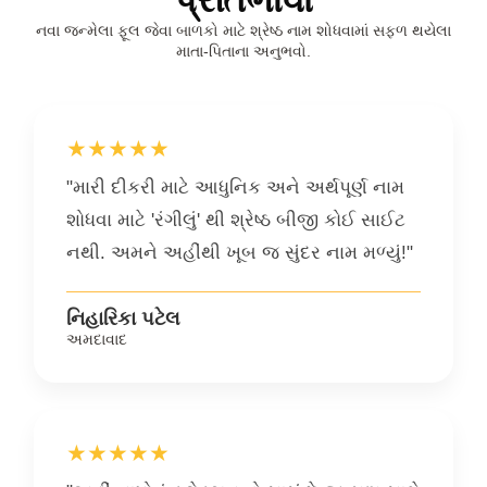
નવા જન્મેલા ફૂલ જેવા બાળકો માટે શ્રેષ્ઠ નામ શોધવામાં સફળ થયેલા
માતા-પિતાના અનુભવો.
★★★★★
"મારી દીકરી માટે આધુનિક અને અર્થપૂર્ણ નામ
શોધવા માટે 'રંગીલું' થી શ્રેષ્ઠ બીજી કોઈ સાઈટ
નથી. અમને અહીંથી ખૂબ જ સુંદર નામ મળ્યું!"
નિહારિકા પટેલ
અમદાવાદ
★★★★★