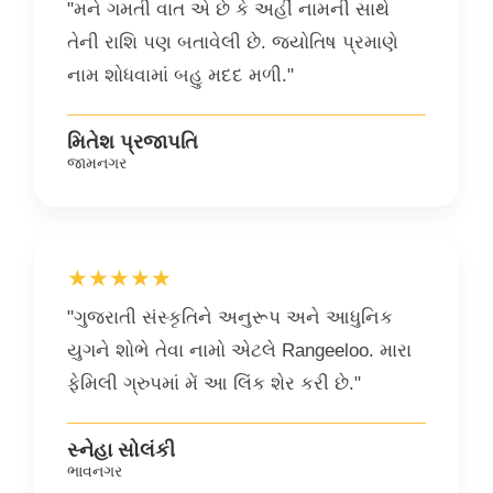
"મને ગમતી વાત એ છે કે અહીં નામની સાથે
તેની રાશિ પણ બતાવેલી છે. જ્યોતિષ પ્રમાણે
નામ શોધવામાં બહુ મદદ મળી."
મિતેશ પ્રજાપતિ
જામનગર
★★★★★
"ગુજરાતી સંસ્કૃતિને અનુરૂપ અને આધુનિક
યુગને શોભે તેવા નામો એટલે Rangeeloo. મારા
ફેમિલી ગ્રુપમાં મેં આ લિંક શેર કરી છે."
સ્નેહા સોલંકી
ભાવનગર