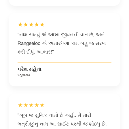
★★★★★
"નામ રાખવું એ આખા જીવનની વાત છે, અને
Rangeeloo એ અમારું આ કામ બહુ જ સરળ
કરી દીધું. આભાર!"
પરેશ મહેતા
જૂનાગઢ
★★★★★
"ખૂબ જ યુનિક નામો છે અહીં. મેં મારી
ભત્રીજીનું નામ આ સાઈટ પરથી જ શોધ્યું છે.