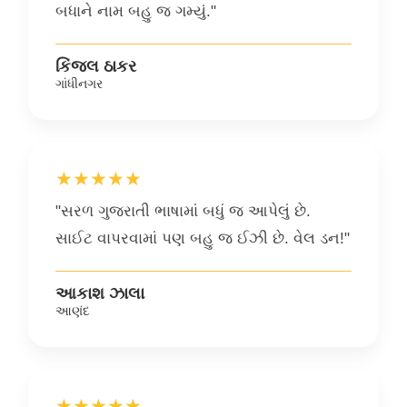
બધાને નામ બહુ જ ગમ્યું."
કિંજલ ઠાકર
ગાંધીનગર
★★★★★
"સરળ ગુજરાતી ભાષામાં બધું જ આપેલું છે.
સાઈટ વાપરવામાં પણ બહુ જ ઈઝી છે. વેલ ડન!"
આકાશ ઝાલા
આણંદ
★★★★★