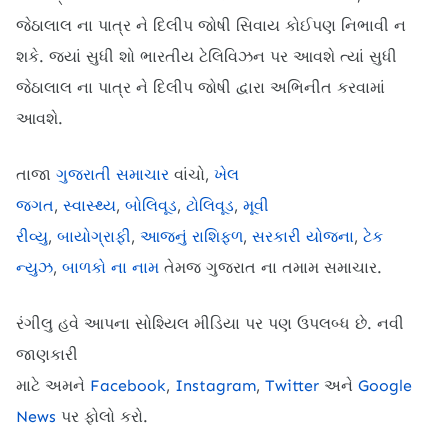
જેઠાલાલ ના પાત્ર ને દિલીપ જોષી સિવાય કોઈપણ નિભાવી ન
શકે. જ્યાં સુધી શો ભારતીય ટેલિવિઝન પર આવશે ત્યાં સુધી
જેઠાલાલ ના પાત્ર ને દિલીપ જોષી દ્વારા અભિનીત કરવામાં
આવશે.
તાજા
ગુજરાતી સમાચાર
વાંચો,
ખેલ
જગત
,
સ્વાસ્થ્ય
,
બોલિવૂડ
,
ટોલિવૂડ
,
મૂવી
રીવ્યુ
,
બાયોગ્રાફી
,
આજનું રાશિફળ
,
સરકારી યોજના
,
ટેક
ન્યુઝ
,
બાળકો ના નામ
તેમજ ગુજરાત ના તમામ સમાચાર.
રંગીલુ હવે આપના સોશ્યિલ મીડિયા પર પણ ઉપલબ્ધ છે. નવી
જાણકારી
માટે
અમને
Facebook
,
Instagram
,
Twitter
અને
Google
News
પર ફોલો કરો.