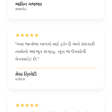
ભાવિન ગજ્જર
રાજકોટ
★★★★★
"નવા જન્મેલા બાળકો માટે ટ્રેન્ડી અને સંસ્કારી
નામોનો અદભૂત સંગ્રહ. ખૂબ જ ઉપયોગી
વેબસાઈટ છે."
મેઘા ત્રિવેદી
વડોદરા
★★★★★