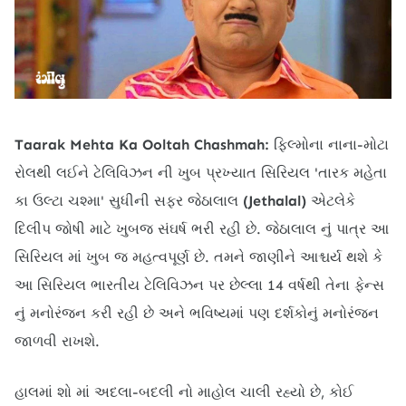
Taarak Mehta Ka Ooltah Chashmah:
ફિલ્મોના નાના-મોટા
રોલથી લઈને ટેલિવિઝન ની ખુબ પ્રખ્યાત ​​સિરિયલ 'તારક મહેતા
કા ઉલ્ટા ચશ્મા' સુધીની સફર જેઠાલાલ
(Jethalal)
એટલેકે
દિલીપ જોષી માટે ખુબજ સંઘર્ષ ભરી રહી છે. જેઠાલાલ નું પાત્ર આ
સિરિયલ માં ખુબ જ મહત્વપૂર્ણ છે. તમને જાણીને આશ્ચર્ય થશે કે
આ સિરિયલ ભારતીય ટેલિવિઝન પર છેલ્લા 14 વર્ષથી તેના ફેન્સ
નું મનોરંજન કરી રહી છે અને ભવિષ્યમાં પણ દર્શકોનું મનોરંજન
જાળવી રાખશે.
હાલમાં શો માં અદલા-બદલી નો માહોલ ચાલી રહ્યો છે, કોઈ