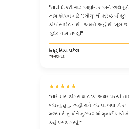
"મારી દીકરી માટે આધુનિક અને અર્થપૂર્ણ
નામ શોધવા માટે 'રંગીલું' થી શ્રેષ્ઠ બીજી
કોઈ સાઈટ નથી. અમને અહીંથી ખૂબ જ
સુંદર નામ મળ્યું!"
નિહારિકા પટેલ
અમદાવાદ
★★★★★
"મારે મારા દીકરા માટે 'ક' અક્ષર પરથી ના
જોઈતું હતું. અહીં મને એટલા બધા વિકલ્
મળ્યા કે હું પોતે મુંઝવણમાં મુકાઈ ગયો કે
કયું પસંદ કરવું!"