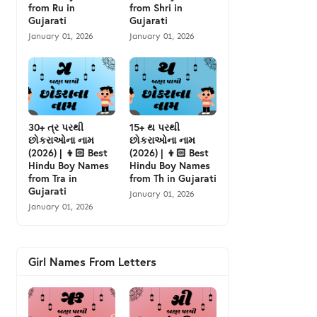
from Ru in
from Shri in
Gujarati
Gujarati
January 01, 2026
January 01, 2026
30+ ત્ર પરથી
15+ થ પરથી
છોકરાઓના નામ
છોકરાઓના નામ
(2026) | 👦🏻 Best
(2026) | 👦🏻 Best
Hindu Boy Names
Hindu Boy Names
from Tra in
from Th in Gujarati
Gujarati
January 01, 2026
January 01, 2026
Girl Names From Letters