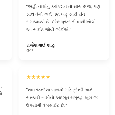
"અહીં નામોનું કલેક્શન તો સારું છે જ, પણ
સાથે તેનો અર્થ પણ બહુ સારી રીતે
સમજાવ્યો છે. દરેક ગુજરાતી વાલીઓએ
આ સાઈટ જોવી જોઈએ."
રાજેશભાઈ શાહ
સુરત
★★★★★
મ
"નવા જન્મેલા બાળકો માટે ટ્રેન્ડી અને
પો
સંસ્કારી નામોનો અદભૂત સંગ્રહ. ખૂબ જ
ઉપયોગી વેબસાઈટ છે."