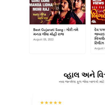
Best Gujarati Song : ગોરી તમે
દેવ પગ
મનડા લીધા મોહી રાજ
જબરદસ્
બિંગલી
August 05, 2022
રિલીઝ
August 
વ્હાલ અને વિ
નવા જન્મેલા ફૂલ જેવા બાળકો માટે
★★★★★