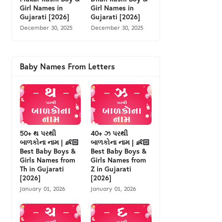
Girl Names in
Girl Names in
Gujarati [2026]
Gujarati [2026]
December 30, 2025
December 30, 2025
Baby Names From Letters
50+ થ પરથી
40+ ઝ પરથી
બાળકોના નામ | 👶🏻
બાળકોના નામ | 👶🏻
Best Baby Boys &
Best Baby Boys &
Girls Names from
Girls Names from
Th in Gujarati
Z in Gujarati
[2026]
[2026]
January 01, 2026
January 01, 2026