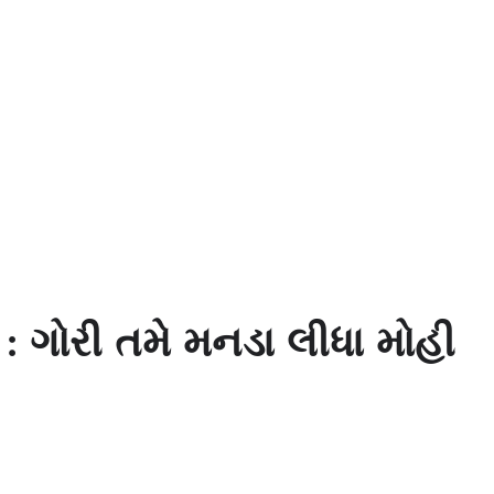
: ગોરી તમે મનડા લીધા મોહી