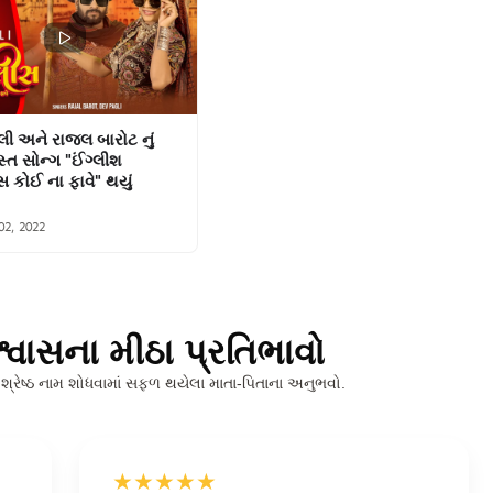
લી અને રાજલ બારોટ નું
ત સોન્ગ "ઈંગ્લીશ
સ કોઈ ના ફાવે" થયું
02, 2022
શ્વાસના મીઠા પ્રતિભાવો
 શ્રેષ્ઠ નામ શોધવામાં સફળ થયેલા માતા-પિતાના અનુભવો.
★★★★★