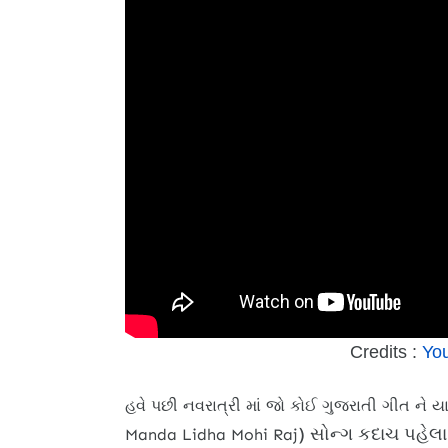
Credits :
Yo
હવે પછી નવરાત્રી માં જો કોઈ ગુજરાતી ગીત ને 
) સોન્ગ કદાચ પહેલા
Manda Lidha Mohi Raj