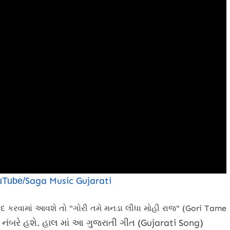
Saga Music Gujarati
uTube/
યાદ કરવામાં આવશે તો "ગોરી તમે મનડા લીધા મોહી રાજ" (Gori Tame
 નંબરે હશે. હાલ માં આ ગુજરાતી ગીત (Gujarati Song)