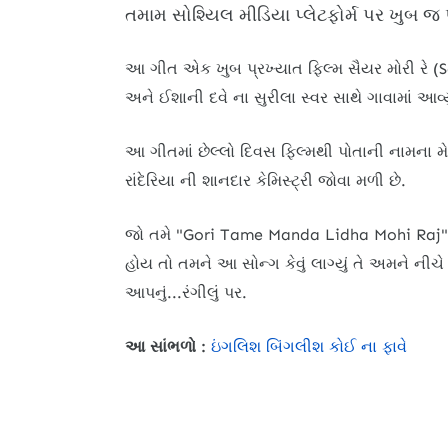
તમામ સોશ્યિલ મીડિયા પ્લેટફોર્મ પર ખુબ જ પ
આ ગીત એક ખુબ પ્રખ્યાત ફિલ્મ સૈયર મોરી રે (Sa
અને ઈશાની દવે ના સુરીલા સ્વર સાથે ગાવામાં આવ્યુ
આ ગીતમાં છેલ્લો દિવસ ફિલ્મથી પોતાની નામના 
રાંદેરિયા ની શાનદાર કેમિસ્ટ્રી જોવા મળી છે.
જો તમે "Gori Tame Manda Lidha Mohi Raj" 
હોય તો તમને આ સોન્ગ કેવું લાગ્યું તે અમને નીચ
આપનું...રંગીલું પર.
આ સાંભળો :
ઇંગલિશ બિંગલીશ કોઈ ના ફાવે