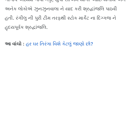
અનેક લોકોએ ઝુનઝુનવાલા ને યાદ કરી શ્રદ્ધાંજલિ પાઠવી
હતી. રંગીલુ ની પુરી ટીમ તરફથી સ્ટોક માર્કેટ ના દિગ્ગજ ને
હૃદયપૂર્વક શ્રદ્ધાંજલિ.
આ વાંચો :
હર ઘર તિરંગા વિશે કેટલું જાણો છો?