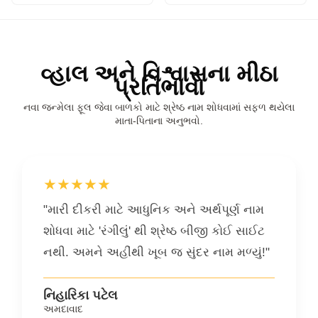
વ્હાલ અને વિશ્વાસના મીઠા
પ્રતિભાવો
નવા જન્મેલા ફૂલ જેવા બાળકો માટે શ્રેષ્ઠ નામ શોધવામાં સફળ થયેલા
માતા-પિતાના અનુભવો.
★★★★★
"મારી દીકરી માટે આધુનિક અને અર્થપૂર્ણ નામ
શોધવા માટે 'રંગીલું' થી શ્રેષ્ઠ બીજી કોઈ સાઈટ
નથી. અમને અહીંથી ખૂબ જ સુંદર નામ મળ્યું!"
નિહારિકા પટેલ
અમદાવાદ