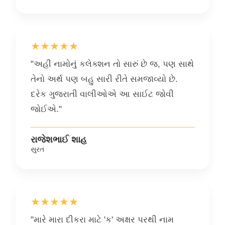
★★★★★
"અહીં નામોનું કલેક્શન તો સારું છે જ, પણ સાથે
તેનો અર્થ પણ બહુ સારી રીતે સમજાવ્યો છે.
દરેક ગુજરાતી વાલીઓએ આ સાઈટ જોવી
જોઈએ."
રાજેશભાઈ શાહ
સુરત
★★★★★
"મારે મારા દીકરા માટે 'ક' અક્ષર પરથી નામ