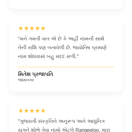
★★★★★
"મને ગમતી વાત એ છે કે અહીં નામની સાથે
તેની રાશિ પણ બતાવેલી છે. જ્યોતિષ પ્રમાણે
નામ શોધવામાં બહુ મદદ મળી."
મિતેશ પ્રજાપતિ
જામનગર
★★★★★
"ગુજરાતી સંસ્કૃતિને અનુરૂપ અને આધુનિક
યુગને શોભે તેવા નામો એટલે Rangeeloo. મારા