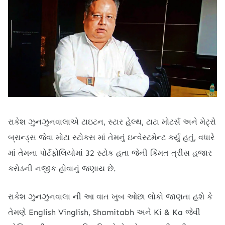
રાકેશ ઝુનઝુનવાલાએ ટાઇટન, સ્ટાર હેલ્થ, ટાટા મોટર્સ અને મેટ્રો
બ્રાન્ડ્સ જેવા મોટા સ્ટોકસ માં તેમનું ઇન્વેસ્ટમેન્ટ કર્યું હતું, વધારે
માં તેમના પોર્ટફોલિયોમાં 32 સ્ટોક હતા જેની કિંમત ત્રીસ હજાર
કરોડની નજીક હોવાનું જણાય છે.
રાકેશ ઝુનઝુનવાલા ની આ વાત ખુબ ઓછા લોકો જાણતા હશે કે
તેમણે English Vinglish, Shamitabh અને Ki & Ka જેવી