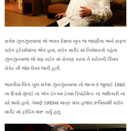
રાકેશ ઝુનઝુનવાલા એ ભારત દેશના ખુબ જ જાણીતા અને સફળ
સ્ટોક ટ્રેડર્સમાંના એક હતા, સ્ટોક માર્કેટ માં નિવેશકર્તા કહેતા
ઝુનઝુનવાલા જે પણ સ્ટોક માં રોકાણ કરતા તે સ્ટોકની કિંમત
રોકેટ ની જેમ ઉપર જતી હતી.
ભારતીય બિગ બુલ રાકેશ ઝુનઝુનવાલા નો જન્મ 5 જુલાઈ 1960
ના દિવસે મુંબઈ ના એક ઈન્ક્મ ટેક્સ ડિપાર્ટમેન્ટ ના અધિકારી ના
ઘરે થયો હતો. તેમણે 1985માં માત્ર પાંચ હજાર રૂપિયાથી સ્ટોક
માર્કેટ માં ટ્રેડિંગ શરૂ કર્યું હતું.