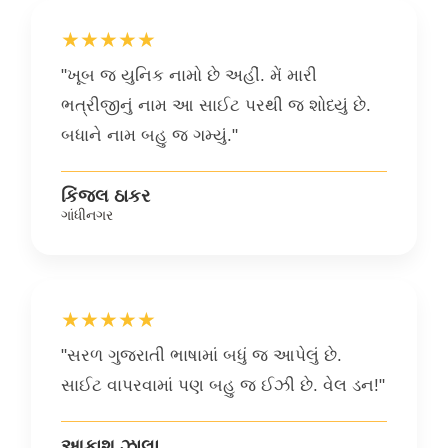
★★★★★
"ખૂબ જ યુનિક નામો છે અહીં. મેં મારી
ભત્રીજીનું નામ આ સાઈટ પરથી જ શોધ્યું છે.
બધાને નામ બહુ જ ગમ્યું."
કિંજલ ઠાકર
ગાંધીનગર
★★★★★
"સરળ ગુજરાતી ભાષામાં બધું જ આપેલું છે.
સાઈટ વાપરવામાં પણ બહુ જ ઈઝી છે. વેલ ડન!"
આકાશ ઝાલા