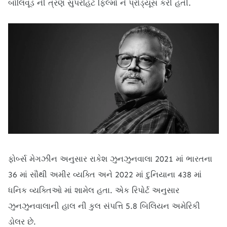
બોલિવૂડ ની ત્રણ સુપરહિટ ફિલ્મો ને પ્રોડ્યૂસ કરી હતી.
ફોર્બ્સ મેગઝીન અનુસાર રાકેશ ઝુનઝુનવાલા 2021 માં ભારતના
36 માં સૌથી અમીર વ્યક્તિ અને 2022 માં દુનિયાના 438 માં
ધનિક વ્યક્તિઓ માં શામેલ હતા. એક રિપોર્ટ અનુસાર
ઝુનઝુનવાલાની હાલ ની કુલ સંપત્તિ 5.8 બિલિયન અમેરિકી
ડોલર છે.