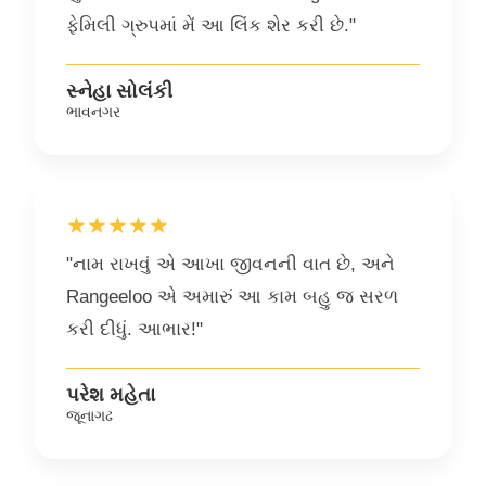
ફેમિલી ગ્રુપમાં મેં આ લિંક શેર કરી છે."
સ્નેહા સોલંકી
ભાવનગર
★★★★★
"નામ રાખવું એ આખા જીવનની વાત છે, અને
Rangeeloo એ અમારું આ કામ બહુ જ સરળ
કરી દીધું. આભાર!"
પરેશ મહેતા
જૂનાગઢ