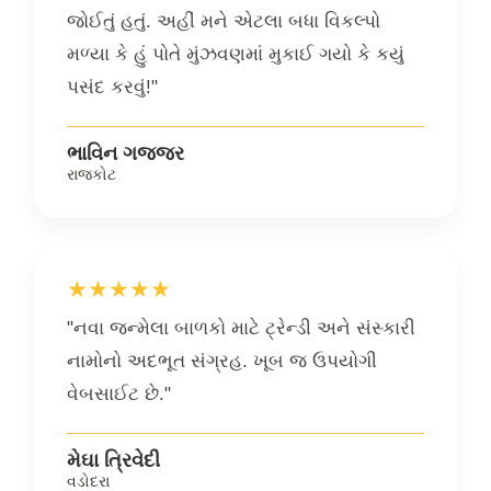
જોઈતું હતું. અહીં મને એટલા બધા વિકલ્પો
મળ્યા કે હું પોતે મુંઝવણમાં મુકાઈ ગયો કે કયું
પસંદ કરવું!"
ભાવિન ગજ્જર
રાજકોટ
★★★★★
"નવા જન્મેલા બાળકો માટે ટ્રેન્ડી અને સંસ્કારી
નામોનો અદભૂત સંગ્રહ. ખૂબ જ ઉપયોગી
વેબસાઈટ છે."
મેઘા ત્રિવેદી
વડોદરા