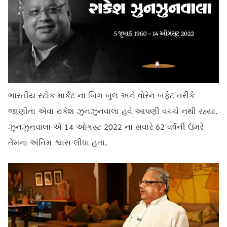
ભારતીય સ્ટોક માર્કેટ ના બિગ બુલ અને વોરેન બફેટ તરીકે
જાણીતા એવા રાકેશ ઝુનઝુનવાલા હવે આપણી વચ્ચે નથી રહ્યા.
ઝુનઝુનવાલા એ 14 ઓગસ્ટ 2022 ના સવારે 62 વર્ષની ઉંમરે
તેમના અંતિમ શ્વાસ લીધા હતા.