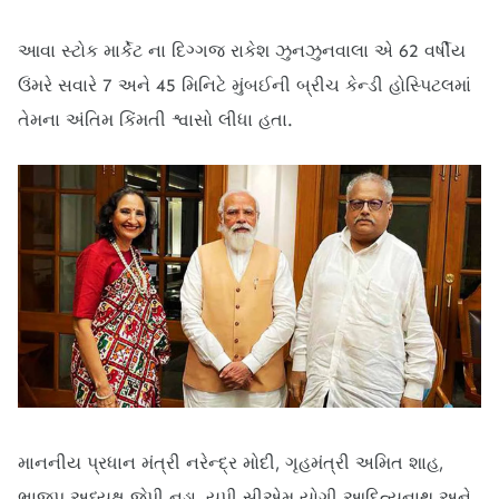
આવા સ્ટોક માર્કેટ ના દિગ્ગજ રાકેશ ઝુનઝુનવાલા એ 62 વર્ષીય
ઉંમરે સવારે 7 અને 45 મિનિટે મુંબઈની બ્રીચ કેન્ડી હોસ્પિટલમાં
તેમના અંતિમ કિંમતી શ્વાસો લીધા હતા.
માનનીય પ્રધાન મંત્રી નરેન્દ્ર મોદી, ગૃહમંત્રી અમિત શાહ,
ભાજપ અધ્યક્ષ જેપી નડ્ડા, યુપી સીએમ યોગી આદિત્યનાથ અને