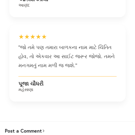
આણંદ
★★★★★
"જો તમે પણ તમારા બાળકના નામ માટે ચિંતિત
હોવ, તો એકવાર આ સાઈટ જરૂર જોજો. તમને
મનગમતું નામ મળી જ જશે."
પૂજા ચૌધરી
મહેસાણા
Post a Comment