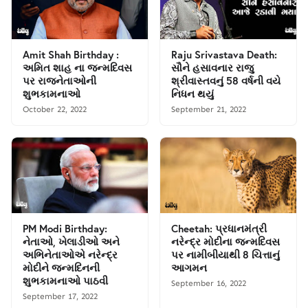
Amit Shah Birthday :
Raju Srivastava Death:
અમિત શાહ ના જન્મદિવસ
સૌને હસાવનાર રાજુ
પર રાજનેતાઓની
શ્રીવાસ્તવનું 58 વર્ષની વયે
શુભકામનાઓ
નિધન થયું
October 22, 2022
September 21, 2022
PM Modi Birthday:
Cheetah: પ્રધાનમંત્રી
નેતાઓ, ખેલાડીઓ અને
નરેન્દ્ર મોદીના જન્મદિવસ
અભિનેતાઓએ નરેન્દ્ર
પર નામીબીયાથી 8 ચિત્તાનું
મોદીને જન્મદિનની
આગમન
શુભકામનાઓ પાઠવી
September 16, 2022
September 17, 2022