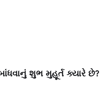
ંધવાનું શુભ મુહૂર્ત ક્યારે છે?