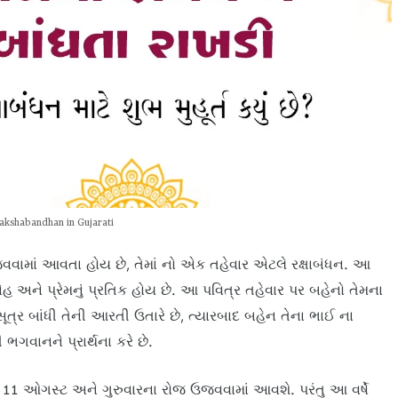
akshabandhan in Gujarati
જવવામાં આવતા હોય છે, તેમાં નો એક તહેવાર એટલે રક્ષાબંધન. આ
હ અને પ્રેમનું પ્રતિક હોય છે. આ પવિત્ર તહેવાર પર બહેનો તેમના
સૂત્ર બાંધી તેની આરતી ઉતારે છે, ત્યારબાદ બહેન તેના ભાઈ ના
ભગવાનને પ્રાર્થના કરે છે.
શ 11 ઓગસ્ટ અને ગુરુવારના રોજ ઉજવવામાં આવશે. પરંતુ આ વર્ષે