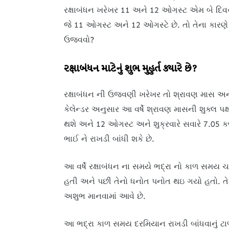
રક્ષાબંધન ખરેખર 11 અને 12 ઓગસ્ટ એમ બે દિવસ
જે 11 ઓગસ્ટ અને 12 ઓગસ્ટે છે. તો તેના કારણે લ
ઉજવવો?
રક્ષાબંધન માટેનું શુભ મુહુર્ત ક્યારે છે?
રક્ષાબંધન ની ઉજવણી ખરેખર તો શ્રાવણ માસ અને પૂ
કેલેન્ડર અનુસાર આ વર્ષે શ્રાવણ માસની શુક્લ પ
થશે અને 12 ઓગસ્ટ અને શુક્રવારે સવારે 7.05 કલા
ભાઈ ને રાખડી બાંધી શકે છે.
આ વર્ષે રક્ષાબંધન ના સમયે ભદ્રા નો કાળ સમય ચા
હતી અને પછી તેનો ધનોત પનોત થઇ ગયો હતો. તે
અશુભ માનવામાં આવે છે.
આ ભદ્રા કાળ સમય દરમિયાન રાખડી બાંધવાનું ટા