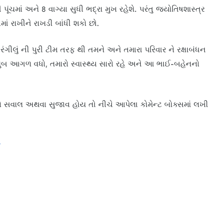
ૂંચમાં અને 8 વાગ્યા સુધી ભદ્રા મુખ રહેશે. પરંતુ જ્યોતિષશાસ્ત્ર
ં રાખીને રાખડી બાંધી શકો છો.
લું ની પુરી ટીમ તરફ થી તમને અને તમારા પરિવાર ને રક્ષાબંધન
ુબ આગળ વધો, તમારો સ્વાસ્થ્ય સારો રહે અને આ ભાઈ-બહેનનો
 સવાલ અથવા સુજાવ હોય તો નીચે આપેલા કોમેન્ટ બોક્સમાં લખી
?