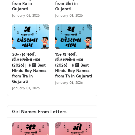
from Ru in
from Shri in
Gujarati
Gujarati
January 01, 2026
January 01, 2026
30+ ત્ર પરથી
15+ થ પરથી
છોકરાઓના નામ
છોકરાઓના નામ
(2026) | 👦🏻 Best
(2026) | 👦🏻 Best
Hindu Boy Names
Hindu Boy Names
from Tra in
from Th in Gujarati
Gujarati
January 01, 2026
January 01, 2026
Girl Names From Letters