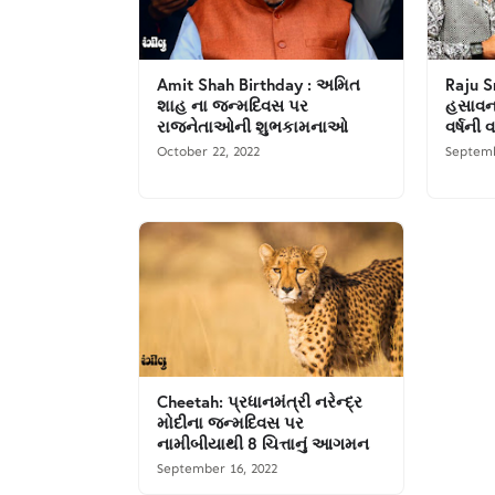
Amit Shah Birthday : અમિત
Raju S
શાહ ના જન્મદિવસ પર
હસાવના
રાજનેતાઓની શુભકામનાઓ
વર્ષની 
October 22, 2022
Septemb
Cheetah: પ્રધાનમંત્રી નરેન્દ્ર
મોદીના જન્મદિવસ પર
નામીબીયાથી 8 ચિત્તાનું આગમન
September 16, 2022