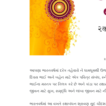
R
આપણા ભારતવર્ષમાં દરેક તહેવારો ને ધામધૂમથી ઉ
દિવસ ભાઈ અને બહેન માટે એક પવિત્ર સંબંધ, સ્ને
ભાઈના મસ્તક પર તિલક કરે છે અને કાંડા પર રક્ષા
જીવન માટે સુખ, સમૃદ્ધિ અને લાંબા જીવન માટે ની 
ભારતવર્ષમાં આ વખતે રક્ષાબંધન શ્રાવણ સુદ ચૌદ