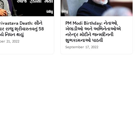
rivastava Death: સૌને
PM Modi Birthday: નેતાઓ,
ર રાજુ શ્રીવાસ્તવનું 58
ખેલાડીઓ અને અભિનેતાઓએ
વયે નિધન થયું
નરેન્દ્ર મોદીને જન્મદિનની
શુભકામનાઓ પાઠવી
er 21, 2022
September 17, 2022