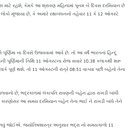
 માટે રહશે, કેમકે આ શ્રાવણ મહિનામાં પૂનમ બે દિવસ દરમિયાન છે
ોકો મૂંજાયા છે, કે અમારે રક્ષાબંધનનો તહેવાર 11 કે 12 ઓગસ્ટે
ર્ણિમા ના દિવસે ઉજવવામાં આવે છે. તો આ વર્ષે ભારતનાં હિન્દૂ
ક્ષની પૂર્ણિમાની તિથિ 11 ઓગસ્ટના રોજ સવારે 10.38 કલાકથી શરૂ
કે પૂર્ણ થશે. તો 11 ઓગસ્ટની રાત્રે 08:51 વાગ્યા પછી બહેનો તેના
લવાનો છે, ભદ્રકાળમાં લંકાપતિ રાવણની બહેન દ્વારા રાખડી બાંધી
 કારણોસર આ સમય દરમિયાન બહેન તેના ભાઈ ને રાખડી બાંધે તેને
ળવું જોઈએ. જ્યોતિષશાસ્ત્ર અનુસાર ભદ્રા નો સમયગાળો 11