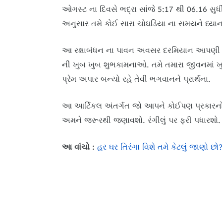
ઓગસ્ટ ના દિવસે ભદ્રા સાંજે 5:17 થી 06.16 સુધી પ
અનુસાર તમે કોઈ સારા ચોઘડિયા ના સમયને ધ્યાનમા
આ રક્ષાબંધન ના પાવન અવસર દરમિયાન આપણી રંગી
ની ખુબ ખુબ શુભકામનાઓ. તમે તમારા જીવનમાં ખ
પ્રેમ અપાર બન્યો રહે તેવી ભગવાનને પ્રાર્થના.
આ આર્ટિકલ અંતર્ગત જો આપને કોઈપણ પ્રકારનો
અમને જરૂરથી જણાવશો. રંગીલું પર ફરી પધારશો.
આ વાંચો :
હર ઘર તિરંગા વિશે તમે કેટલું જાણો છો