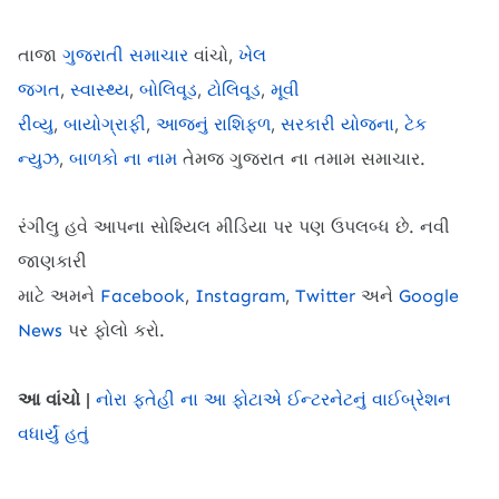
તાજા
ગુજરાતી સમાચાર
વાંચો,
ખેલ
જગત
,
સ્વાસ્થ્ય
,
બોલિવૂડ
,
ટોલિવૂડ
,
મૂવી
રીવ્યુ
,
બાયોગ્રાફી
,
આજનું રાશિફળ
,
સરકારી યોજના
,
ટેક
ન્યુઝ
,
બાળકો ના નામ
તેમજ ગુજરાત ના તમામ સમાચાર.
રંગીલુ હવે આપના સોશ્યિલ મીડિયા પર પણ ઉપલબ્ધ છે. નવી
જાણકારી
માટે
અમને
Facebook
,
Instagram
,
Twitter
અને
Google
News
પર ફોલો કરો.
આ વાંચો |
નોરા ફતેહી ના આ ફોટાએ ઈન્ટરનેટનું વાઈબ્રેશન
વધાર્યું હતું