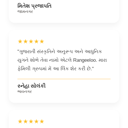
મિતેશ પ્રજાપતિ
જામનગર
★★★★★
"ગુજરાતી સંસ્કૃતિને અનુરૂપ અને આધુનિક
યુગને શોભે તેવા નામો એટલે Rangeeloo. મારા
ફેમિલી ગ્રુપમાં મેં આ લિંક શેર કરી છે."
સ્નેહા સોલંકી
ભાવનગર
★★★★★