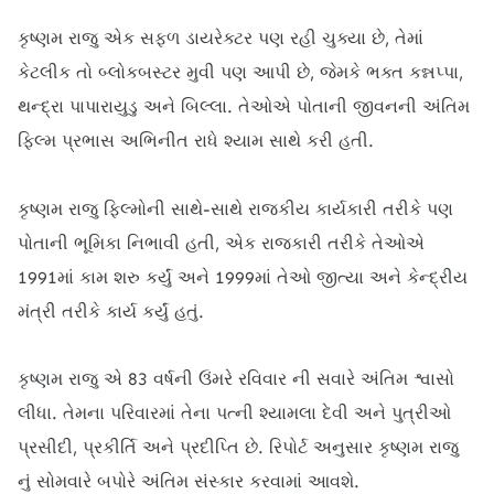
કૃષ્ણમ રાજુ એક સફળ ડાયરેક્ટર પણ રહી ચુક્યા છે, તેમાં
કેટલીક તો બ્લોકબસ્ટર મુવી પણ આપી છે, જેમકે ભક્ત કન્નપ્પા,
થન્દ્રા પાપારાયુડુ અને બિલ્લા. તેઓએ પોતાની જીવનની અંતિમ
ફિલ્મ પ્રભાસ અભિનીત રાધે શ્યામ સાથે કરી હતી.
કૃષ્ણમ રાજુ ફિલ્મોની સાથે-સાથે રાજકીય કાર્યકારી તરીકે પણ
પોતાની ભૂમિકા નિભાવી હતી, એક રાજકારી તરીકે તેઓએ
1991માં કામ શરુ કર્યું અને 1999માં તેઓ જીત્યા અને કેન્દ્રીય
મંત્રી તરીકે કાર્ય કર્યું હતું.
કૃષ્ણમ રાજુ એ 83 વર્ષની ઉંમરે રવિવાર ની સવારે અંતિમ શ્વાસો
લીધા. તેમના પરિવારમાં તેના પત્ની શ્યામલા દેવી અને પુત્રીઓ
પ્રસીદી, પ્રકીર્તિ અને પ્રદીપ્તિ છે. રિપોર્ટ અનુસાર કૃષ્ણમ રાજુ
નું સોમવારે બપોરે અંતિમ સંસ્કાર કરવામાં આવશે.