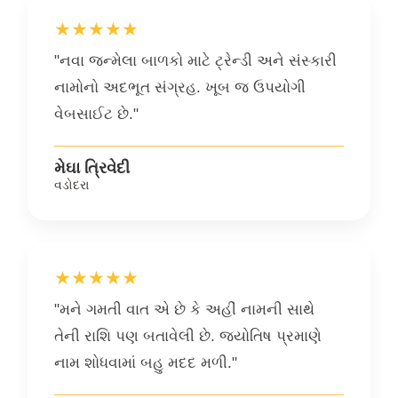
★★★★★
"નવા જન્મેલા બાળકો માટે ટ્રેન્ડી અને સંસ્કારી
નામોનો અદભૂત સંગ્રહ. ખૂબ જ ઉપયોગી
વેબસાઈટ છે."
મેઘા ત્રિવેદી
વડોદરા
★★★★★
"મને ગમતી વાત એ છે કે અહીં નામની સાથે
તેની રાશિ પણ બતાવેલી છે. જ્યોતિષ પ્રમાણે
નામ શોધવામાં બહુ મદદ મળી."