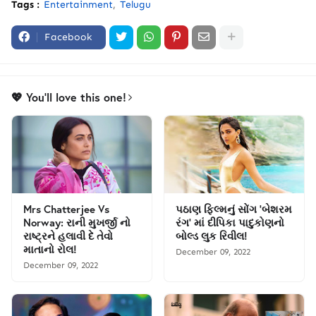
Tags :
Entertainment
Telugu
Facebook
💖 You'll love this one!
Mrs Chatterjee Vs
પઠાણ ફિલ્મનું સોંગ 'બેશરમ
Norway: રાની મુખર્જી નો
રંગ' માં દીપિકા પાદુકોણનો
રાષ્ટ્રને હલાવી દે તેવો
બોલ્ડ લુક રિવીલ!
માતાનો રોલ!
December 09, 2022
December 09, 2022