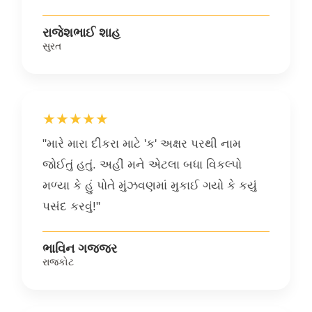
રાજેશભાઈ શાહ
સુરત
★★★★★
"મારે મારા દીકરા માટે 'ક' અક્ષર પરથી નામ
જોઈતું હતું. અહીં મને એટલા બધા વિકલ્પો
મળ્યા કે હું પોતે મુંઝવણમાં મુકાઈ ગયો કે કયું
પસંદ કરવું!"
ભાવિન ગજ્જર
રાજકોટ