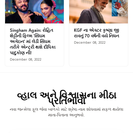
Singham Again: રોહિત
KGF ના એક્ટર કૃષ્ણા જી
શેટ્ટીની ફિલ્મ 'સિંઘમ
રાવનું 70 વર્ષની વયે નિધન
અગેઇન' માં લેડી સિંઘમ
December 08, 2022
તરીકે એન્ટ્રી થશે દીપિકા
પાદુકોણ ની!
December 08, 2022
વ્હાલ અને વિશ્વાસના મીઠા
પ્રતિભાવો
નવા જન્મેલા ફૂલ જેવા બાળકો માટે શ્રેષ્ઠ નામ શોધવામાં સફળ થયેલા
માતા-પિતાના અનુભવો.