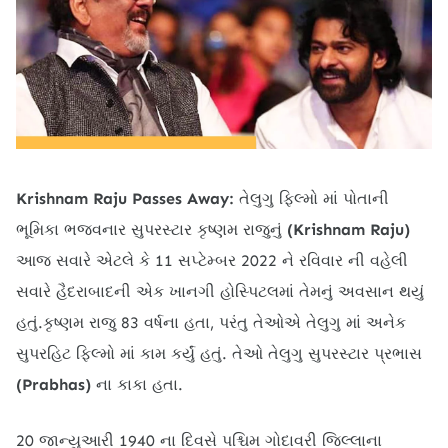
Krishnam Raju Passes Away:
તેલુગુ ફિલ્મો માં પોતાની
ભૂમિકા ભજવનાર સુપરસ્ટાર કૃષ્ણમ રાજુનું
(Krishnam Raju)
આજ સવારે એટલે કે 11 સપ્ટેમ્બર 2022 ને રવિવાર ની વહેલી
સવારે હૈદરાબાદની એક ખાનગી હોસ્પિટલમાં તેમનું અવસાન થયું
હતું.કૃષ્ણમ રાજુ 83 વર્ષના હતા, પરંતુ તેઓએ તેલુગુ માં અનેક
સુપરહિટ ફિલ્મો માં કામ કર્યું હતું. તેઓ તેલુગુ સુપરસ્ટાર પ્રભાસ
(Prabhas)
ના કાકા હતા.
20 જાન્યુઆરી 1940 ના દિવસે પશ્ચિમ ગોદાવરી જિલ્લાના