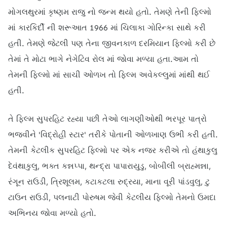
મોગલથુરમાં કૃષ્ણમ રાજુ નો જન્મ થયો હતો. તેમણે તેની ફિલ્મો
માં કારકિર્દી ની શરૂઆત 1966 માં ચિલાકા ગોરિન્કા સાથે કરી
હતી. તેમણે જેટલી પણ તેના જીવનકાળ દરમિયાન ફિલ્મો કરી છે
તેમાં તે મોટા ભાગે નેગેટિવ રોલ માં જોવા મળ્યા હતા.આમ તો
તેમની ફિલ્મો માં સાચી ઓળખ તો ફિલ્મ અવેકલ્લુમાં માંથી થઈ
હતી.
તે ફિલ્મ સુપરહિટ રહ્યા પછી તેઓ લાગણીઓથી ભરપૂર પાત્રો
ભજવીને 'વિદ્રોહી સ્ટાર' તરીકે પોતાની ઓળખાણ ઉભી કરી હતી.
તેમની કેટલીક સુપરહિટ ફિલ્મો પર એક નજર કરીએ તો હંથાકુલુ
દેવંથાકુલુ, ભક્ત કન્નપ્પા, થન્દ્રા પાપારાયુડુ, બોબીલી બ્રાહ્મન્ના,
રંગૂન રાઉડી, ત્રિશૂલમ, કટાકટલા રુદ્રયા, માના વૂરી પાંડવુલુ, ટુ
ટાઉન રાઉડી, પલનાટી પોરુષમ જેવી કેટલીય ફિલ્મો તેમનો ઉમદા
અભિનય જોવા મળ્યો હતો.