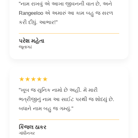
"નામ રાખવું એ આખા જીવનની વાત છે, અને
Rangeeloo એ અમારું આ કામ બહુ જ સરળ
કરી દીધું. આભાર!"
પરેશ મહેતા
જૂનાગઢ
★★★★★
"ખૂબ જ યુનિક નામો છે અહીં. મેં મારી
ભત્રીજીનું નામ આ સાઈટ પરથી જ શોધ્યું છે.
બધાને નામ બહુ જ ગમ્યું."
કિંજલ ઠાકર
ગાંધીનગર