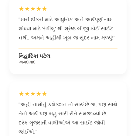
★★★★★
"મારી દીકરી માટે આધુનિક અને અર્થપૂર્ણ નામ
શોધવા માટે 'રંગીલું' થી શ્રેષ્ઠ બીજી કોઈ સાઈટ
નથી. અમને અહીંથી ખૂબ જ સુંદર નામ મળ્યું!"
નિહારિકા પટેલ
અમદાવાદ
★★★★★
"અહીં નામોનું કલેક્શન તો સારું છે જ, પણ સાથે
તેનો અર્થ પણ બહુ સારી રીતે સમજાવ્યો છે.
દરેક ગુજરાતી વાલીઓએ આ સાઈટ જોવી
જોઈએ."