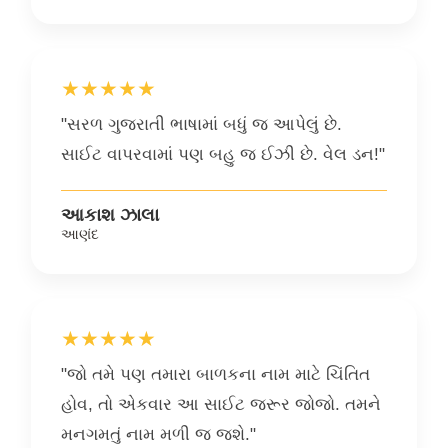
★★★★★
"સરળ ગુજરાતી ભાષામાં બધું જ આપેલું છે.
સાઈટ વાપરવામાં પણ બહુ જ ઈઝી છે. વેલ ડન!"
આકાશ ઝાલા
આણંદ
★★★★★
"જો તમે પણ તમારા બાળકના નામ માટે ચિંતિત
હોવ, તો એકવાર આ સાઈટ જરૂર જોજો. તમને
મનગમતું નામ મળી જ જશે."